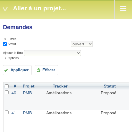
Aller à un projet...
Demandes
Filtres
Statut
Ajouter le filtre
Options
Appliquer
Effacer
#
Projet
Tracker
Statut
40
PMB
Améliorations
Proposé
41
PMB
Améliorations
Proposé