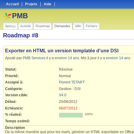
Accueil
Projets
Aide
PMB
Aperçu
Activité
Roadmap
Demandes
Wiki
Fichiers
Roadmap #8
Exporter en HTML un version templatée d'une DSI
Ajouté par
PMB Services
il y a
environ 14 ans
. Mis à jour il y a
environ 14 ans
.
Statut:
Résolue
Priorité:
Normal
Assigné à:
Florent TETART
Catégorie:
Gestion - DSI
Version cible:
V4.0
Début:
25/06/2012
Echéance:
06/07/2012
% réalisé:
100%
Temps estimé:
Description
De la même manière que pour les mails, générer un HTML exportable en Office à