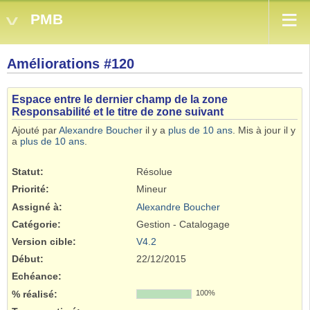
PMB
Améliorations #120
Espace entre le dernier champ de la zone
Responsabilité et le titre de zone suivant
Ajouté par
Alexandre Boucher
il y a
plus de 10 ans
. Mis à jour il y
a
plus de 10 ans
.
Statut:
Résolue
Priorité:
Mineur
Assigné à:
Alexandre Boucher
Catégorie:
Gestion - Catalogage
Version cible:
V4.2
Début:
22/12/2015
Echéance:
% réalisé:
100%