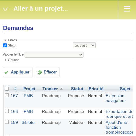
Aller à un projet...
Demandes
Filtres
Statut
Ajouter le filtre
Options
Appliquer
Effacer
#
Projet
Tracker
Statut
Priorité
Sujet
167
PMB
Roadmap
Proposé
Normal
Extension
navigateur
166
PMB
Roadmap
Proposé
Normal
Exportation de
rubrique et artic
159
Bibloto
Roadmap
Validée
Normal
Ajout d'une
fonction
trombinoscope