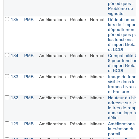
périodiques -
Problème de
vignette
135
PMB
Améliorations
Résolue
Normal
Dédoublonnag
lors de l'import
dépouillements
périodiques po
les fonctions
d'import Bretag
et BCDI
134
PMB
Améliorations
Résolue
Normal
Compatibilité U
8 pour fonction
d'import Bretag
et BCDI
133
PMB
Améliorations
Résolue
Mineur
Image de fond
visible dans les
frames Livraiso
et Factures
132
PMB
Améliorations
Résolue
Mineur
Hauteur du blo
adresse sur les
lettres de rappel
auncun logo n'e
défini
129
PMB
Améliorations
Résolue
Mineur
Améliorations 
la création du
portail