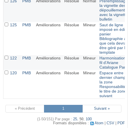
126
PMB
Améliorations
Résolue
Normal
Préremplissage
la vignette des
dépouillements
avec la vignett
bulletin
125
PMB
Améliorations
Résolue
Mineur
Saut de ligne
imposé en éditi
panier
Bibliographie al
que cela devrai
être géré par le
template
122
PMB
Améliorations
Résolue
Mineur
Harmonisation 
fil d'Ariane
Catalogue Pani
120
PMB
Améliorations
Résolue
Mineur
Espace entre le
dernier champ 
la zone
Responsabilité 
le titre de zone
suivant
« Précédent
1
Suivant »
(1-50/151)
Par page :
25
,
50
,
100
Formats disponibles :
Atom
CSV
PDF