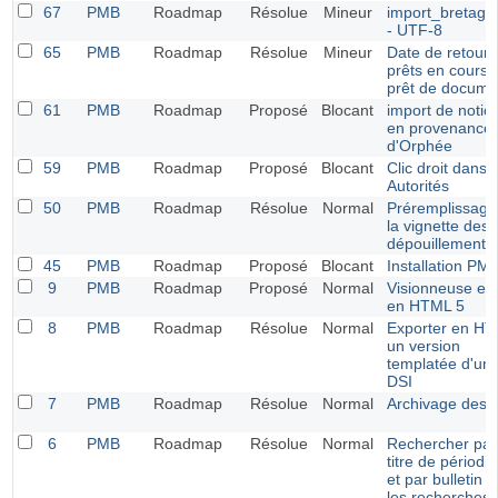
67
PMB
Roadmap
Résolue
Mineur
import_bretagn
- UTF-8
65
PMB
Roadmap
Résolue
Mineur
Date de retour 
prêts en cours 
prêt de docume
61
PMB
Roadmap
Proposé
Blocant
import de notic
en provenance
d'Orphée
59
PMB
Roadmap
Proposé
Blocant
Clic droit dans
Autorités
50
PMB
Roadmap
Résolue
Normal
Préremplissage
la vignette des
dépouillements
45
PMB
Roadmap
Proposé
Blocant
Installation PM
9
PMB
Roadmap
Proposé
Normal
Visionneuse eb
en HTML 5
8
PMB
Roadmap
Résolue
Normal
Exporter en H
un version
templatée d'un
DSI
7
PMB
Roadmap
Résolue
Normal
Archivage des 
6
PMB
Roadmap
Résolue
Normal
Rechercher par
titre de périodi
et par bulletin 
les recherches