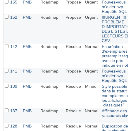
155
PMB
Roadmap
Proposé
Urgent
Pouvez-vous
m'aider svp -
Requête SQL
152
PMB
Roadmap
Proposé
Urgent
!!!URGENT!!!
PROBLEME
D'IMPORTATI
DES LISTES D
LECTEURS EN
CSV.
142
PMB
Roadmap
Résolue
Normal
En création
d'exemplaires :
préremplissage
avec le prix
indiqué en noti
141
PMB
Roadmap
Proposé
Urgent
Pouvez-vous
m'aider svp -
Requête SQL
139
PMB
Roadmap
Résolue
Mineur
Style possible
dans le statut d
exemplaires po
les affichages
"classiques"
137
PMB
Roadmap
Résolue
Normal
Affichage des
raccourcis clavi
128
PMB
Roadmap
Résolue
Normal
Duplication de l'
de la vignette d