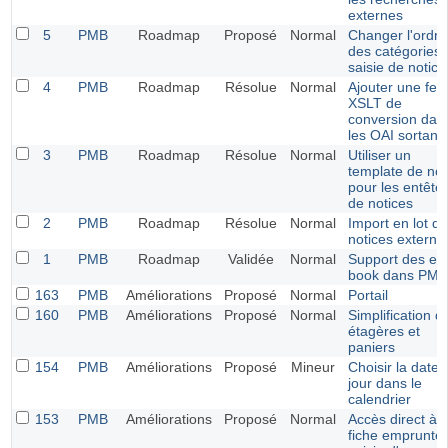
externes
5
PMB
Roadmap
Proposé
Normal
Changer l'ordre
des catégories 
saisie de notice
4
PMB
Roadmap
Résolue
Normal
Ajouter une feui
XSLT de
conversion dan
les OAI sortant
3
PMB
Roadmap
Résolue
Normal
Utiliser un
template de not
pour les entête
de notices
2
PMB
Roadmap
Résolue
Normal
Import en lot d
notices externe
1
PMB
Roadmap
Validée
Normal
Support des e-
book dans PMB
163
PMB
Améliorations
Proposé
Normal
Portail
160
PMB
Améliorations
Proposé
Normal
Simplification d
étagères et
paniers
154
PMB
Améliorations
Proposé
Mineur
Choisir la date 
jour dans le
calendrier
153
PMB
Améliorations
Proposé
Normal
Accès direct à l
fiche emprunteu