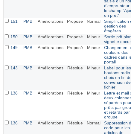
saisie d'un nom
d'emprunteur d
le champ "Ajout
un prêt"
151
PMB
Améliorations
Proposé
Normal
Simplification d
gestion des
étagères
150
PMB
Améliorations
Proposé
Mineur
Sortie pdf plan
vignette docum
149
PMB
Améliorations
Proposé
Mineur
Changement d
couleurs des
cadres dans le
portail
143
PMB
Améliorations
Résolue
Mineur
Label pour les
boutons radio 
choix en fin de
conversion de
fichier
138
PMB
Améliorations
Résolue
Mineur
Lettre et mail s
deux colonnes
séparées pour
prêts par group
et retards par
groupe
136
PMB
Améliorations
Résolue
Normal
Suppression du
code pour les
articles de