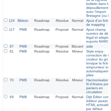
bulletin dans le
dépouillements
avec l'import
Bretagne (ou bc
124
Bibloto
Roadmap
Résolue
Normal
Ajout d'un fichie
de mapping
117
PMB
Roadmap
Proposé
Normal
Ajout champ
numéro de dép
légal et adaptai
exports MARC
87
PMB
Roadmap
Proposé
Blocant
aide
81
PMB
Roadmap
Résolue
Mineur
Style enjoy :
correction de la
couleur du gro
lorsque la fiche
emprunteur est
automatiqueme
pliée
70
PMB
Roadmap
Résolue
Mineur
Harmonisation 
fil d'Ariane pour
paniers en
circulation
69
PMB
Roadmap
Proposé
Normal
Dijit Editor co
éditeur javascri
HTML activable
par défaut