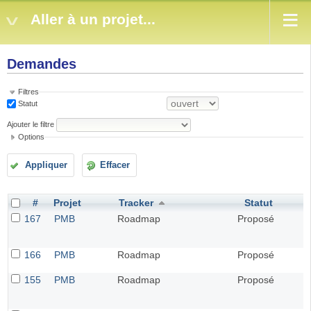
Aller à un projet...
Demandes
Filtres
Statut
Ajouter le filtre
Options
Appliquer
Effacer
#
Projet
Tracker
Statut
167
PMB
Roadmap
Proposé
166
PMB
Roadmap
Proposé
155
PMB
Roadmap
Proposé