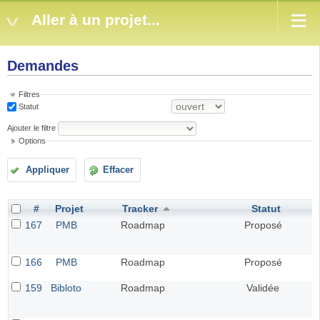
Aller à un projet...
Demandes
Filtres
Statut
Ajouter le filtre
Options
Appliquer
Effacer
#
Projet
Tracker
Statut
167
PMB
Roadmap
Proposé
166
PMB
Roadmap
Proposé
159
Bibloto
Roadmap
Validée