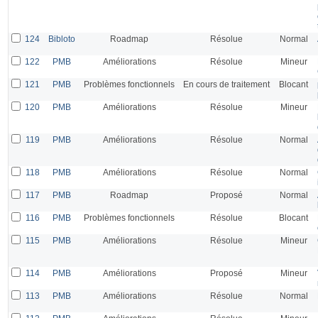
124
Bibloto
Roadmap
Résolue
Normal
122
PMB
Améliorations
Résolue
Mineur
121
PMB
Problèmes fonctionnels
En cours de traitement
Blocant
120
PMB
Améliorations
Résolue
Mineur
119
PMB
Améliorations
Résolue
Normal
118
PMB
Améliorations
Résolue
Normal
117
PMB
Roadmap
Proposé
Normal
116
PMB
Problèmes fonctionnels
Résolue
Blocant
115
PMB
Améliorations
Résolue
Mineur
114
PMB
Améliorations
Proposé
Mineur
113
PMB
Améliorations
Résolue
Normal