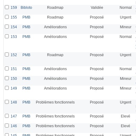
159
Bibloto
Roadmap
Validée
Normal
155
PMB
Roadmap
Proposé
Urgent
154
PMB
Améliorations
Proposé
Mineur
153
PMB
Améliorations
Proposé
Normal
152
PMB
Roadmap
Proposé
Urgent
151
PMB
Améliorations
Proposé
Normal
150
PMB
Améliorations
Proposé
Mineur
149
PMB
Améliorations
Proposé
Mineur
148
PMB
Problèmes fonctionnels
Proposé
Urgent
147
PMB
Problèmes fonctionnels
Proposé
Elevé
146
PMB
Problèmes fonctionnels
Proposé
Elevé
145
PMB
Problèmes fonctionnels
Proposé
Urgent