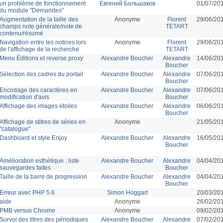
un problème de fonctionnement
Евгений Большаков
01/07/20
du module "Demandes"
Augmentation de la taille des
Anonyme
Florent
29/06/20
champs note générale/note de
TETART
contenu/résumé
Navigation entre les notices lors
Anonyme
Florent
29/06/20
de l'affichage de la recherche
TETART
Menu Éditions et reverse proxy
Alexandre Boucher
Alexandre
14/06/20
Boucher
Sélection des cadres du portail
Alexandre Boucher
Alexandre
07/06/20
Boucher
Encodage des caractères en
Alexandre Boucher
Alexandre
07/06/20
modification d'avis
Boucher
Affichage des images étoiles
Alexandre Boucher
Alexandre
06/06/20
Boucher
Affichage de stitres de séries en
Anonyme
21/05/20
"catalogue"
Dashboard et style Enjoy
Alexandre Boucher
Alexandre
16/05/20
Boucher
Amélioration esthétique : liste
Alexandre Boucher
Alexandre
04/04/20
sauvegardes faites
Boucher
Taille de la barre de progression
Alexandre Boucher
Alexandre
04/04/20
Boucher
Erreur avec PHP 5.6
Simon Hoggart
20/03/20
aide
Anonyme
26/02/20
PMB versus Chrome
Anonyme
09/02/20
Survol des titres des périodiques
Alexandre Boucher
Alexandre
07/02/20