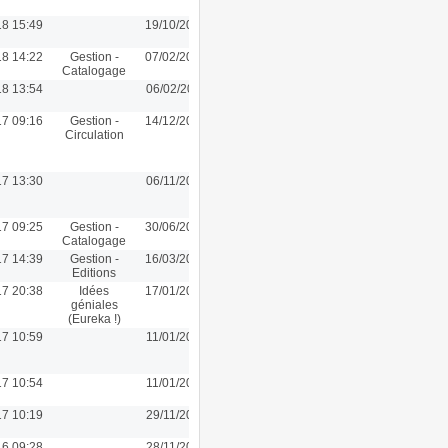
18 15:49
19/10/2018 15:48
18 14:22
Gestion -
07/02/2018 14:22
Catalogage
18 13:54
06/02/2018 11:10
17 09:16
Gestion -
14/12/2017 09:16
Circulation
17 13:30
06/11/2017 13:30
17 09:25
Gestion -
30/06/2017 09:25
Catalogage
17 14:39
Gestion -
16/03/2017 14:39
Editions
17 20:38
Idées
17/01/2017 20:38
géniales
(Eureka !)
17 10:59
11/01/2017 10:59
17 10:54
11/01/2017 10:54
17 10:19
29/11/2016 13:40
16 09:28
28/11/2016 09:28