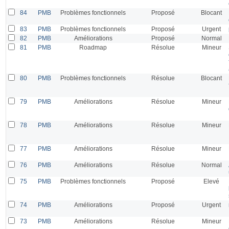
84
PMB
Problèmes fonctionnels
Proposé
Blocant
83
PMB
Problèmes fonctionnels
Proposé
Urgent
82
PMB
Améliorations
Proposé
Normal
81
PMB
Roadmap
Résolue
Mineur
80
PMB
Problèmes fonctionnels
Résolue
Blocant
79
PMB
Améliorations
Résolue
Mineur
78
PMB
Améliorations
Résolue
Mineur
77
PMB
Améliorations
Résolue
Mineur
76
PMB
Améliorations
Résolue
Normal
75
PMB
Problèmes fonctionnels
Proposé
Elevé
74
PMB
Améliorations
Proposé
Urgent
73
PMB
Améliorations
Résolue
Mineur