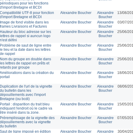
périodiques pour les fonctions
d'import Bretagne et BCDI
Compatibilité UTF-8 pour fonction
Alexandre Boucher
Alexandre
13/08/20
d'import Bretagne et BCDI
Boucher
Image de fond visible dans les
Alexandre Boucher
Alexandre
03/07/20
frames Livraisons et Factures
Boucher
Hauteur du bloc adresse sur les
Alexandre Boucher
Alexandre
25/06/20
lettres de rappel si auncun logo
Boucher
n'est défini
Problème de saut de ligne entre
Alexandre Boucher
Alexandre
25/06/20
le lieu et la date dans les lettres
Boucher
de rappel
Nom du groupe en double dans
Alexandre Boucher
Alexandre
25/06/20
les lettres de rappel en prêts et
Boucher
retards par groupe
Améliorations dans la création du
Alexandre Boucher
Alexandre
18/06/20
portail
Boucher
Duplication de l'url de la vignette
Alexandre Boucher
Alexandre
08/06/20
du bulletin dans les
Boucher
dépouillements avec l'import
Bretagne (ou bcdi)
Portail : disparition du trait bleu
Alexandre Boucher
Alexandre
15/05/20
indiquant l'endroit où le cadre va
Boucher
être inséré dans la zone.
Préremplissage de la vignette des
Alexandre Boucher
Alexandre
07/05/20
dépouillements avec la vignette
Boucher
du bulletin
Saut de ligne imposé en édition
Alexandre Boucher
Alexandre
30/04/20