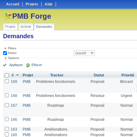
Accueil
Projets
Aide
PMB Forge
Projets
Activité
Demandes
Demandes
Filtres
Statut
Options
Appliquer
Effacer
#
Projet
Tracker
Statut
Priorité
169
PMB
Problèmes fonctionnels
Proposé
Blocant
168
PMB
Problèmes fonctionnels
Résolue
Urgent
167
PMB
Roadmap
Proposé
Normal
166
PMB
Roadmap
Proposé
Normal
163
PMB
Améliorations
Proposé
Normal
160
PMB
Améliorations
Proposé
Normal