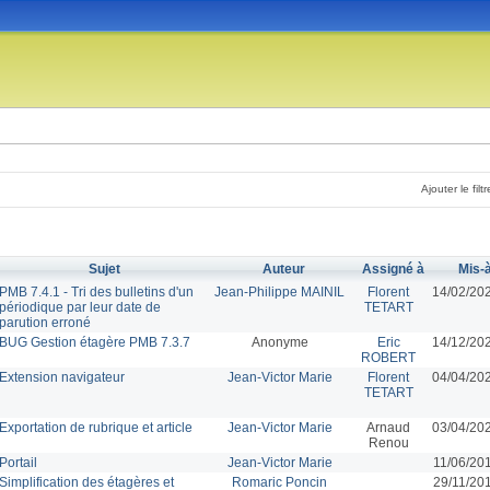
Ajouter le filtr
Sujet
Auteur
Assigné à
Mis-à
PMB 7.4.1 - Tri des bulletins d'un
Jean-Philippe MAINIL
Florent
14/02/20
périodique par leur date de
TETART
parution erroné
BUG Gestion étagère PMB 7.3.7
Anonyme
Eric
14/12/20
ROBERT
Extension navigateur
Jean-Victor Marie
Florent
04/04/20
TETART
Exportation de rubrique et article
Jean-Victor Marie
Arnaud
03/04/20
Renou
Portail
Jean-Victor Marie
11/06/20
Simplification des étagères et
Romaric Poncin
29/11/20