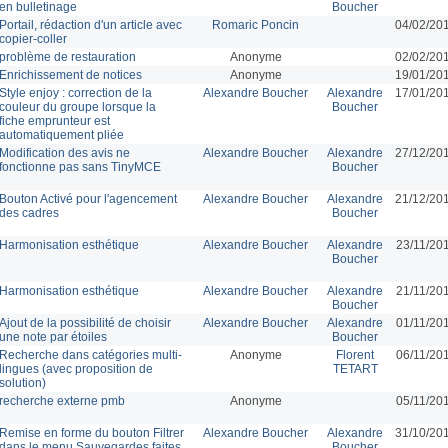
en bulletinage
Boucher
Portail, rédaction d'un article avec
Romaric Poncin
04/02/20
copier-coller
problème de restauration
Anonyme
02/02/20
Enrichissement de notices
Anonyme
19/01/20
Style enjoy : correction de la
Alexandre Boucher
Alexandre
17/01/20
couleur du groupe lorsque la
Boucher
fiche emprunteur est
automatiquement pliée
Modification des avis ne
Alexandre Boucher
Alexandre
27/12/20
fonctionne pas sans TinyMCE
Boucher
Bouton Activé pour l'agencement
Alexandre Boucher
Alexandre
21/12/20
des cadres
Boucher
Harmonisation esthétique
Alexandre Boucher
Alexandre
23/11/20
Boucher
Harmonisation esthétique
Alexandre Boucher
Alexandre
21/11/20
Boucher
Ajout de la possibilité de choisir
Alexandre Boucher
Alexandre
01/11/20
une note par étoiles
Boucher
Recherche dans catégories multi-
Anonyme
Florent
06/11/20
lingues (avec proposition de
TETART
solution)
recherche externe pmb
Anonyme
05/11/20
Remise en forme du bouton Filtrer
Alexandre Boucher
Alexandre
31/10/20
dans le menu Sauvegardes faites
Boucher