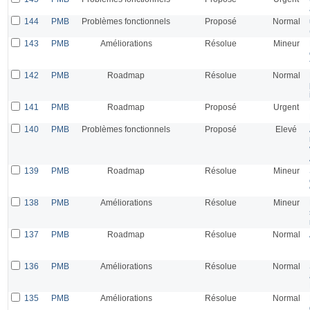
144
PMB
Problèmes fonctionnels
Proposé
Normal
143
PMB
Améliorations
Résolue
Mineur
142
PMB
Roadmap
Résolue
Normal
141
PMB
Roadmap
Proposé
Urgent
140
PMB
Problèmes fonctionnels
Proposé
Elevé
139
PMB
Roadmap
Résolue
Mineur
138
PMB
Améliorations
Résolue
Mineur
137
PMB
Roadmap
Résolue
Normal
136
PMB
Améliorations
Résolue
Normal
135
PMB
Améliorations
Résolue
Normal