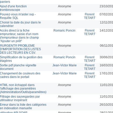
paniers
Ajout d'une fonction
Anonyme
23/10/20
trombinoscope
Pouvez-vous m'aider svp -
Anonyme
Florent
07/02/20
Requête SQL
TETART
Choisir la date du jour dans le
Anonyme
12/11/20
calendrier
Accès direct à la fiche
Romaric Poncin
Florent
14/12/20
emprunteur, saisie d'un nom
TETART
d'emprunteur dans le champ
"Ajouter un prêt"
!!!URGENT!!! PROBLEME
Anonyme
06/11/20
D'IMPORTATION DES LISTES
DES LECTEURS EN CSV.
Simplification de la gestion des
Romaric Poncin
Florent
30/06/20
étagères
TETART
Sortie pdf planche vignette
Jean-Victor Marie
Florent
16/03/20
document
TETART
Changement de couleurs des
Jean-Victor Marie
Florent
17/01/20
cadres dans le portail
TETART
HTML non échappé dans
Anonyme
11/01/20
l'affichage des paramètres
(Administration/Outils/paramètres)
Filtrage des sauvegardes par
Anonyme
11/01/20
utilisateur inopérant
Erreur dans la liste des catégories
Anonyme
26/10/20
en indexation manuelle
utilisation API SOAP
Anonyme
28/11/20