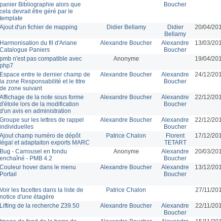
panier Bibliographie alors que
Boucher
cela devrait être géré par le
template
Ajout d'un fichier de mapping
Didier Bellamy
Didier
20/04/20
Bellamy
Harmonisation du fil d'Ariane
Alexandre Boucher
Alexandre
13/03/20
Catalogue Paniers
Boucher
pmb n'est pas compatible avec
Anonyme
19/04/20
php7
Espace entre le dernier champ de
Alexandre Boucher
Alexandre
24/12/20
la zone Responsabilité et le titre
Boucher
de zone suivant
Affichage de la note sous forme
Alexandre Boucher
Alexandre
22/12/20
d'étoile lors de la modification
Boucher
d'un avis en administration
Groupe sur les lettres de rappel
Alexandre Boucher
Alexandre
22/12/20
individuelles
Boucher
Ajout champ numéro de dépôt
Patrice Chalon
Florent
17/12/20
légal et adaptaiton exports MARC
TETART
Bug - Carrousel en fondu
Anonyme
Alexandre
20/03/20
enchaîné - PMB 4.2
Boucher
Couleur hover dans le menu
Alexandre Boucher
Alexandre
13/12/20
Portail
Boucher
Voir les facettes dans la liste de
Patrice Chalon
27/11/20
notice d'une étagère
Lifting de la recherche Z39.50
Alexandre Boucher
Alexandre
22/11/20
Boucher