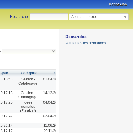
Connexion
Aller à un projet...
Recherche
:
Demandes
Voir toutes les demandes
e
-jour
Catégorie
Créé
23 10:43
Gestion -
01/04/2022 10:56
Catalogage
20 17:13
Gestion -
14/12/2020 16:10
Catalogage
20 17:25
Idées
04/04/2020 17:25
géniales
(Eureka !)
20 17:47
03/04/2020 17:46
19 22:14
11/06/2019 22:14
18 12:17
29/11/2018 12:17