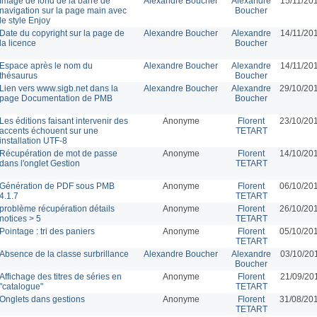
Image de fond de la barre de
Alexandre Boucher
Alexandre
15/11/20
navigation sur la page main avec
Boucher
le style Enjoy
Date du copyright sur la page de
Alexandre Boucher
Alexandre
14/11/20
la licence
Boucher
Espace après le nom du
Alexandre Boucher
Alexandre
14/11/20
thésaurus
Boucher
Lien vers www.sigb.net dans la
Alexandre Boucher
Alexandre
29/10/20
page Documentation de PMB
Boucher
Les éditions faisant intervenir des
Anonyme
Florent
23/10/20
accents échouent sur une
TETART
installation UTF-8
Récupération de mot de passe
Anonyme
Florent
14/10/20
dans l'onglet Gestion
TETART
Génération de PDF sous PMB
Anonyme
Florent
06/10/20
4.1.7
TETART
problème récupération détails
Anonyme
Florent
26/10/20
notices > 5
TETART
Pointage : tri des paniers
Anonyme
Florent
05/10/20
TETART
Absence de la classe surbrillance
Alexandre Boucher
Alexandre
03/10/20
Boucher
Affichage des titres de séries en
Anonyme
Florent
21/09/20
"catalogue"
TETART
Onglets dans gestions
Anonyme
Florent
31/08/20
TETART