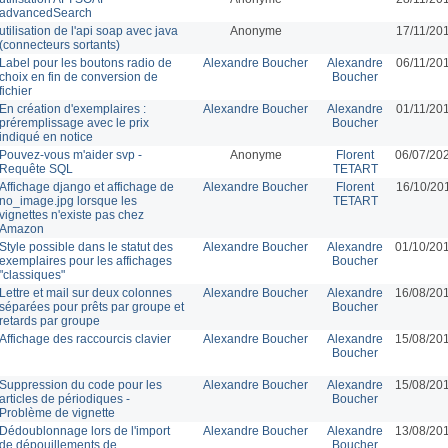
advancedSearch
utilisation de l'api soap avec java
Anonyme
17/11/20
(connecteurs sortants)
Label pour les boutons radio de
Alexandre Boucher
Alexandre
06/11/20
choix en fin de conversion de
Boucher
fichier
En création d'exemplaires :
Alexandre Boucher
Alexandre
01/11/20
préremplissage avec le prix
Boucher
indiqué en notice
Pouvez-vous m'aider svp -
Anonyme
Florent
06/07/20
Requête SQL
TETART
Affichage django et affichage de
Alexandre Boucher
Florent
16/10/20
no_image.jpg lorsque les
TETART
vignettes n'existe pas chez
Amazon
Style possible dans le statut des
Alexandre Boucher
Alexandre
01/10/20
exemplaires pour les affichages
Boucher
"classiques"
Lettre et mail sur deux colonnes
Alexandre Boucher
Alexandre
16/08/20
séparées pour prêts par groupe et
Boucher
retards par groupe
Affichage des raccourcis clavier
Alexandre Boucher
Alexandre
15/08/20
Boucher
Suppression du code pour les
Alexandre Boucher
Alexandre
15/08/20
articles de périodiques -
Boucher
Problème de vignette
Dédoublonnage lors de l'import
Alexandre Boucher
Alexandre
13/08/20
de dépouillements de
Boucher