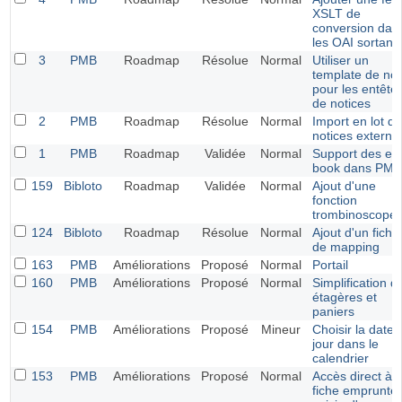
XSLT de
conversion dan
les OAI sortant
3
PMB
Roadmap
Résolue
Normal
Utiliser un
template de not
pour les entête
de notices
2
PMB
Roadmap
Résolue
Normal
Import en lot d
notices externe
1
PMB
Roadmap
Validée
Normal
Support des e-
book dans PMB
159
Bibloto
Roadmap
Validée
Normal
Ajout d'une
fonction
trombinoscope
124
Bibloto
Roadmap
Résolue
Normal
Ajout d'un fichie
de mapping
163
PMB
Améliorations
Proposé
Normal
Portail
160
PMB
Améliorations
Proposé
Normal
Simplification d
étagères et
paniers
154
PMB
Améliorations
Proposé
Mineur
Choisir la date 
jour dans le
calendrier
153
PMB
Améliorations
Proposé
Normal
Accès direct à l
fiche emprunteu