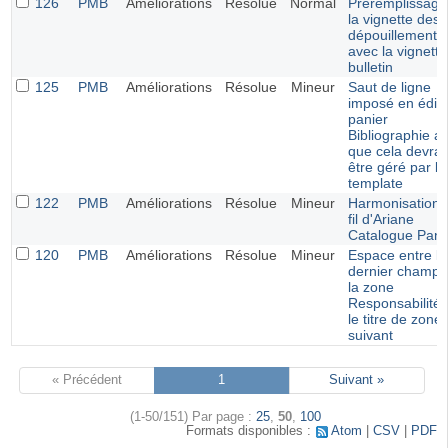
126
PMB
Améliorations
Résolue
Normal
Préremplissage
la vignette des
dépouillements
avec la vignett
bulletin
125
PMB
Améliorations
Résolue
Mineur
Saut de ligne
imposé en éditi
panier
Bibliographie al
que cela devrai
être géré par le
template
122
PMB
Améliorations
Résolue
Mineur
Harmonisation 
fil d'Ariane
Catalogue Pani
120
PMB
Améliorations
Résolue
Mineur
Espace entre le
dernier champ 
la zone
Responsabilité 
le titre de zone
suivant
« Précédent
1
Suivant »
(1-50/151)
Par page :
25
,
50
,
100
Formats disponibles :
Atom
CSV
PDF