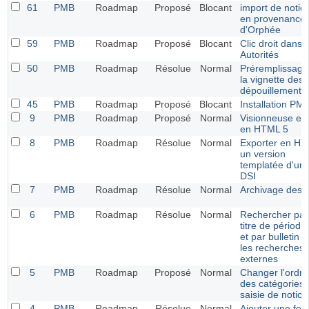
61
PMB
Roadmap
Proposé
Blocant
import de notic
en provenance
d'Orphée
59
PMB
Roadmap
Proposé
Blocant
Clic droit dans
Autorités
50
PMB
Roadmap
Résolue
Normal
Préremplissage
la vignette des
dépouillements
45
PMB
Roadmap
Proposé
Blocant
Installation PM
9
PMB
Roadmap
Proposé
Normal
Visionneuse eb
en HTML 5
8
PMB
Roadmap
Résolue
Normal
Exporter en H
un version
templatée d'un
DSI
7
PMB
Roadmap
Résolue
Normal
Archivage des 
6
PMB
Roadmap
Résolue
Normal
Rechercher par
titre de périodi
et par bulletin 
les recherches
externes
5
PMB
Roadmap
Proposé
Normal
Changer l'ordre
des catégories 
saisie de notice
4
PMB
Roadmap
Résolue
Normal
Ajouter une feui