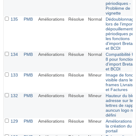
périodiques -
Problème de
vignette
135
PMB
Améliorations
Résolue
Normal
Dédoublonnag
lors de l'import
dépouillements
périodiques po
les fonctions
d'import Bretag
et BCDI
134
PMB
Améliorations
Résolue
Normal
Compatibilité U
8 pour fonction
d'import Bretag
et BCDI
133
PMB
Améliorations
Résolue
Mineur
Image de fond
visible dans les
frames Livraiso
et Factures
132
PMB
Améliorations
Résolue
Mineur
Hauteur du blo
adresse sur les
lettres de rappel
auncun logo n'e
défini
129
PMB
Améliorations
Résolue
Mineur
Améliorations 
la création du
portail