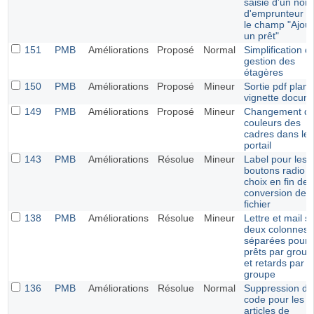
saisie d'un nom
d'emprunteur d
le champ "Ajout
un prêt"
151
PMB
Améliorations
Proposé
Normal
Simplification d
gestion des
étagères
150
PMB
Améliorations
Proposé
Mineur
Sortie pdf plan
vignette docum
149
PMB
Améliorations
Proposé
Mineur
Changement d
couleurs des
cadres dans le
portail
143
PMB
Améliorations
Résolue
Mineur
Label pour les
boutons radio 
choix en fin de
conversion de
fichier
138
PMB
Améliorations
Résolue
Mineur
Lettre et mail s
deux colonnes
séparées pour
prêts par group
et retards par
groupe
136
PMB
Améliorations
Résolue
Normal
Suppression du
code pour les
articles de