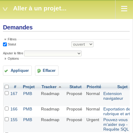
Aller à un projet...
Demandes
Filtres
Statut
Ajouter le filtre
Options
Appliquer
Effacer
#
Projet
Tracker
Statut
Priorité
Sujet
167
PMB
Roadmap
Proposé
Normal
Extension
navigateur
166
PMB
Roadmap
Proposé
Normal
Exportation de
rubrique et artic
155
PMB
Roadmap
Proposé
Urgent
Pouvez-vous
m'aider svp -
Requête SQL