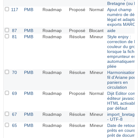
Bretagne (ou bc
117
PMB
Roadmap
Proposé
Normal
Ajout champ
numéro de dép
légal et adaptai
exports MARC
87
PMB
Roadmap
Proposé
Blocant
aide
81
PMB
Roadmap
Résolue
Mineur
Style enjoy :
correction de la
couleur du gro
lorsque la fiche
emprunteur est
automatiqueme
pliée
70
PMB
Roadmap
Résolue
Mineur
Harmonisation 
fil d'Ariane pour
paniers en
circulation
69
PMB
Roadmap
Proposé
Normal
Dijit Editor co
éditeur javascri
HTML activable
par défaut
67
PMB
Roadmap
Résolue
Mineur
import_bretagn
- UTF-8
65
PMB
Roadmap
Résolue
Mineur
Date de retour 
prêts en cours 
prêt de docume