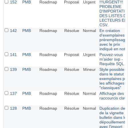
152
PMB
Roadmap
Proposé
Urgent
!!!URGENT!!!
PROBLEME
D'IMPORTATI
DES LISTES D
LECTEURS EN
CSV.
142
PMB
Roadmap
Résolue
Normal
En création
d'exemplaires :
préremplissage
avec le prix
indiqué en noti
141
PMB
Roadmap
Proposé
Urgent
Pouvez-vous
m'aider svp -
Requête SQL
139
PMB
Roadmap
Résolue
Mineur
Style possible
dans le statut d
exemplaires po
les affichages
"classiques"
137
PMB
Roadmap
Résolue
Normal
Affichage des
raccourcis clavi
128
PMB
Roadmap
Résolue
Normal
Duplication de l'
de la vignette d
bulletin dans le
dépouillements
avec l'import