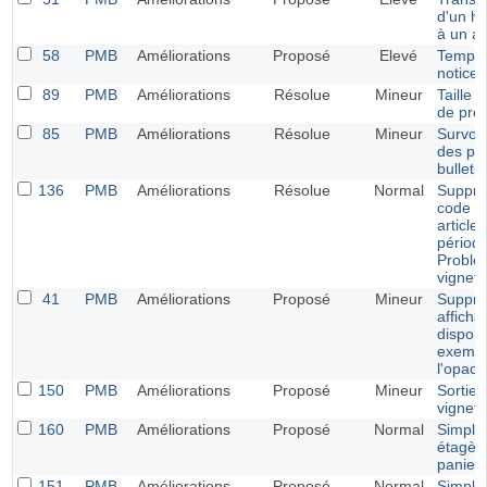
d'un h
à un au
58
PMB
Améliorations
Proposé
Elevé
Templa
notices
89
PMB
Améliorations
Résolue
Mineur
Taille 
de pro
85
PMB
Améliorations
Résolue
Mineur
Survol 
des pé
bulleti
136
PMB
Améliorations
Résolue
Normal
Suppre
code p
article
périodi
Problè
vignett
41
PMB
Améliorations
Proposé
Mineur
Suppre
afficha
disponi
exempl
l'opac.
150
PMB
Améliorations
Proposé
Mineur
Sortie 
vignet
160
PMB
Améliorations
Proposé
Normal
Simplif
étagère
panier
151
PMB
Améliorations
Proposé
Normal
Simplif