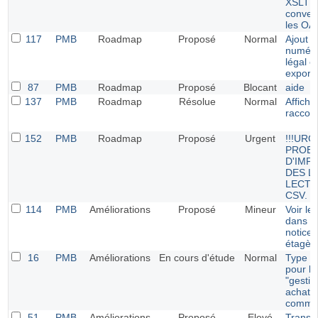
XSLT 
conver
les OAI
117
PMB
Roadmap
Proposé
Normal
Ajout 
numéro
légal e
export
87
PMB
Roadmap
Proposé
Blocant
aide
137
PMB
Roadmap
Résolue
Normal
Affich
raccour
152
PMB
Roadmap
Proposé
Urgent
!!!URG
PROB
D'IMP
DES L
LECTE
CSV.
114
PMB
Améliorations
Proposé
Mineur
Voir le
dans la
notice 
étagèr
16
PMB
Améliorations
En cours d'étude
Normal
Type d
pour l
"gestio
achats 
comma
51
PMB
Améliorations
Proposé
Elevé
Transf