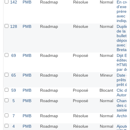
142
PMB
Roadmap
Résolue
Normal
En créa
d'exemp
prérem
avec le
indiqué
128
PMB
Roadmap
Résolue
Normal
Duplica
de la v
bulleti
dépoui
avec l'
Bretagn
69
PMB
Roadmap
Proposé
Normal
Dijit E
éditeur
HTML a
par déf
65
PMB
Roadmap
Résolue
Mineur
Date d
prêts e
prêt d
59
PMB
Roadmap
Proposé
Blocant
Clic dr
Autorit
5
PMB
Roadmap
Proposé
Normal
Change
des ca
saisie 
7
PMB
Roadmap
Résolue
Normal
Archiv
4
PMB
Roadmap
Résolue
Normal
Ajouter