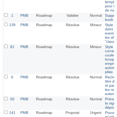
templat
pour le
de noti
1
PMB
Roadmap
Validée
Normal
Suppor
book 
139
PMB
Roadmap
Résolue
Mineur
Style p
dans le
exempl
les aff
"classi
81
PMB
Roadmap
Résolue
Mineur
Style e
correct
couleu
lorsque
emprun
automa
pliée
6
PMB
Roadmap
Résolue
Normal
Recher
titre d
et par 
les re
extern
50
PMB
Roadmap
Résolue
Normal
Prérem
la vign
dépoui
141
PMB
Roadmap
Proposé
Urgent
Pouvez
m'aider