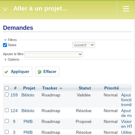
Aller à un projet...
Demandes
Filtres
Statut
Ajouter le filtre
Options
Appliquer
Effacer
#
Projet
Tracker
Statut
Priorité
159
Bibloto
Roadmap
Validée
Normal
Ajout d
fonctio
trombi
124
Bibloto
Roadmap
Résolue
Normal
Ajout d
de map
9
PMB
Roadmap
Proposé
Normal
Vision
en HT
3
PMB
Roadmap
Résolue
Normal
Utiliser