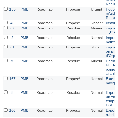
Requê
155
PMB
Roadmap
Proposé
Urgent
Pouvez
m'aider
Requê
45
PMB
Roadmap
Proposé
Blocant
Install
67
PMB
Roadmap
Résolue
Mineur
import
- UTF-
2
PMB
Roadmap
Résolue
Normal
Import 
notices
61
PMB
Roadmap
Proposé
Blocant
import 
en pro
d'Orph
70
PMB
Roadmap
Résolue
Mineur
Harmon
fil d'A
panier
circula
167
PMB
Roadmap
Proposé
Normal
Extens
naviga
8
PMB
Roadmap
Résolue
Normal
Export
un ver
templa
DSI
166
PMB
Roadmap
Proposé
Normal
Exporta
rubriqu