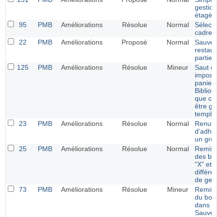
gestio
étagèr
95
PMB
Améliorations
Résolue
Normal
Sélecti
cadres 
22
PMB
Améliorations
Proposé
Normal
Sauveg
restaur
parties
125
PMB
Améliorations
Résolue
Mineur
Saut de
imposé
panier
Bibliog
que cel
être gé
templa
23
PMB
Améliorations
Résolue
Normal
Renuve
d'adhé
un gro
25
PMB
Améliorations
Résolue
Normal
Remise
des bou
"X" et 
différe
de ges
73
PMB
Améliorations
Résolue
Mineur
Remise
du bout
dans l
Sauveg