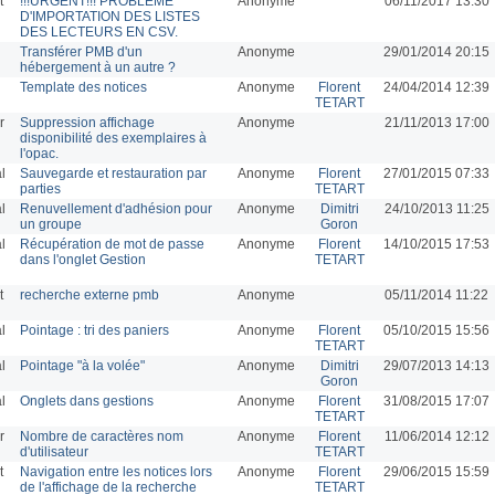
t
!!!URGENT!!! PROBLEME
Anonyme
06/11/2017 13:30
D'IMPORTATION DES LISTES
DES LECTEURS EN CSV.
Transférer PMB d'un
Anonyme
29/01/2014 20:15
hébergement à un autre ?
Template des notices
Anonyme
Florent
24/04/2014 12:39
TETART
r
Suppression affichage
Anonyme
21/11/2013 17:00
disponibilité des exemplaires à
l'opac.
l
Sauvegarde et restauration par
Anonyme
Florent
27/01/2015 07:33
parties
TETART
l
Renuvellement d'adhésion pour
Anonyme
Dimitri
24/10/2013 11:25
un groupe
Goron
l
Récupération de mot de passe
Anonyme
Florent
14/10/2015 17:53
dans l'onglet Gestion
TETART
t
recherche externe pmb
Anonyme
05/11/2014 11:22
l
Pointage : tri des paniers
Anonyme
Florent
05/10/2015 15:56
TETART
l
Pointage "à la volée"
Anonyme
Dimitri
29/07/2013 14:13
Goron
l
Onglets dans gestions
Anonyme
Florent
31/08/2015 17:07
TETART
r
Nombre de caractères nom
Anonyme
Florent
11/06/2014 12:12
d'utilisateur
TETART
t
Navigation entre les notices lors
Anonyme
Florent
29/06/2015 15:59
de l'affichage de la recherche
TETART