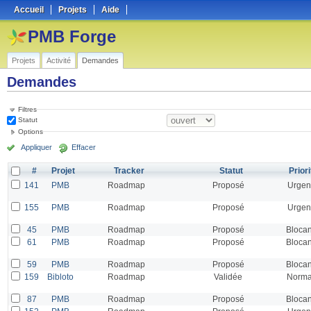
Accueil
Projets
Aide
PMB Forge
Projets
Activité
Demandes
Demandes
Filtres
Statut
Options
Appliquer
Effacer
#
Projet
Tracker
Statut
Priori
141
PMB
Roadmap
Proposé
Urgen
155
PMB
Roadmap
Proposé
Urgen
45
PMB
Roadmap
Proposé
Blocan
61
PMB
Roadmap
Proposé
Blocan
59
PMB
Roadmap
Proposé
Blocan
159
Bibloto
Roadmap
Validée
Norma
87
PMB
Roadmap
Proposé
Blocan