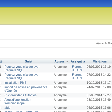
Ajouter le filtr
té
Sujet
Auteur
Assigné à
Mis-à-jour
t
Pouvez-vous m'aider svp -
Anonyme
Florent
06/07/2021 17:19
Requête SQL
TETART
t
Pouvez-vous m'aider svp -
Anonyme
Florent
07/02/2018 14:22
Requête SQL
TETART
t
Installation PMB
Anonyme
10/12/2013 16:17
t
import de notice en provenance
Anonyme
24/02/2015 17:00
d'Orphée
t
Clic droit dans Autorités
Anonyme
03/05/2014 17:27
l
Ajout d'une fonction
Anonyme
23/10/2018 15:49
trombinoscope
t
aide
Anonyme
26/02/2015 17:06