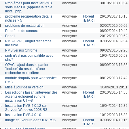
Problèmes pour installer PMB
Anonyme
30/10/2013 10:34
sous Mac OX (appeler la table
install.php)
l
problème récupération détails
Anonyme
Florent
26/10/2017 10:15
notices > 5
TETART
t
problème de restauration
Anonyme
02/02/2015 09:02
t
Problème de connexion
Anonyme
08/02/2014 10:42
t
Portail
Anonyme
20/12/2013 09:52
t
PMB-OPAC, onglet recherche
Anonyme
Florent
07/05/2014 09:34
invisible
TETART
PMB versus Chrome
Anonyme
09/02/2015 09:26
t
pmb n'est pas compatible avec
Anonyme
19/04/2016 06:58
php7
l
OPAC : ajout dans le panier
Anonyme
06/09/2013 16:55
"lecteur" du résultat d'une
recherche multicritère
l
module drupal6 pour webservice
Anonyme
08/12/2013 17:42
PMB
ue
Mise à jour de la version
Anonyme
30/09/2013 20:11
t
Les éditions faisant intervenir des
Anonyme
Florent
23/10/2015 14:55
accents échouent sur une
TETART
installation UTF-8
t
Installation PMB 4.0.12 sur
Anonyme
16/04/2014 15:32
Serveur Windows 2008 R2
t
Installation PMB 4.0.10
Anonyme
10/12/2013 16:33
l
image couverture dans flux RSS
Anonyme
Florent
07/08/2014 10:16
TETART