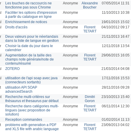
r
Les touches de raccourcis ne
Anonyme
Alexandre
07/05/2014 11:31
fonctionne pas sous Chrome
Boucher
l
Faciliter les options d'impression
Anonyme
11/10/2013 10:38
à partir du catalogue en ligne
l
Enrichissement de notices
Anonyme
19/01/2015 15:02
l
Droits d'accès
Anonyme
Florent
04/10/2012 09:17
TETART
r
Deux valeurs pour le néerlandais
Anonyme
21/11/2013 16:47
dans la liste de langue en gestion
r
Choisir la date du jour dans le
Anonyme
12/11/2018 13:54
calendrier
l
Augmentation de la taille des
Anonyme
Florent
29/06/2015 16:05
champs note générale/note de
TETART
contenu/résumé
l
ZOTERO
Anonyme
21/03/2014 04:08
l
utilisation de l'api soap avec java
Anonyme
17/11/2016 15:53
(connecteurs sortants)
t
utilisation API SOAP
Anonyme
28/11/2016 09:28
advancedSearch
t
Recherche multi-critères sur
Anonyme
Dimitri
23/10/2013 15:40
thésaurus et thesaurus par défaut
Goron
Recherche dans catégories multi-
Anonyme
Florent
06/11/2014 12:30
lingues (avec proposition de
TETART
solution)
Reception commandes
Anonyme
01/02/2014 11:13
t
problems with generation a PDF
Anonyme
Florent
23/09/2013 04:02
and XLS file with arabic language
TETART