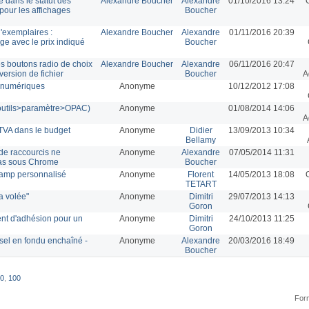
e dans le statut des
Alexandre Boucher
Alexandre
01/10/2016 13:24
pour les affichages
Boucher
'exemplaires :
Alexandre Boucher
Alexandre
01/11/2016 20:39
ge avec le prix indiqué
Boucher
es boutons radio de choix
Alexandre Boucher
Alexandre
06/11/2016 20:47
version de fichier
Boucher
A
 numériques
Anonyme
10/12/2012 17:08
(outils>paramètre>OPAC)
Anonyme
01/08/2014 14:06
A
 TVA dans le budget
Anonyme
Didier
13/09/2013 10:34
Bellamy
de raccourcis ne
Anonyme
Alexandre
07/05/2014 11:31
pas sous Chrome
Boucher
hamp personnalisé
Anonyme
Florent
14/05/2013 18:08
TETART
a volée"
Anonyme
Dimitri
29/07/2013 14:13
Goron
nt d'adhésion pour un
Anonyme
Dimitri
24/10/2013 11:25
Goron
sel en fondu enchaîné -
Anonyme
Alexandre
20/03/2016 18:49
Boucher
0
,
100
Form