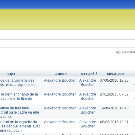
Ajouter le filtr
Sujet
Auteur
Assigné à
Mis-à-jour
ge de la vignette des
Alexandre Boucher
Alexandre
07/05/2016 12:35
ts avec la vignette du
Boucher
 le dernier champ de la
Alexandre Boucher
Alexandre
24/12/2015 07:32
bilité et le titre de
Boucher
arition du trait bleu
Alexandre Boucher
Alexandre
15/05/2016 19:43
ndroit où le cadre va être
Boucher
la zone.
e l'url de la vignette du
Alexandre Boucher
Alexandre
08/06/2016 21:11
s les dépouillements avec
Boucher
agne (ou bcdi)