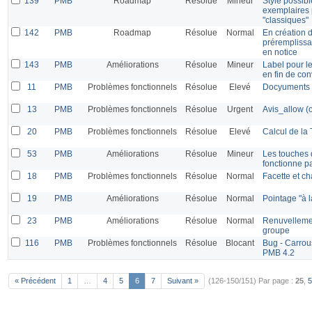
139
PMB
Roadmap
Résolue
Mineur
Style possibl
exemplaires 
"classiques"
142
PMB
Roadmap
Résolue
Normal
En création d
préremplissa
en notice
143
PMB
Améliorations
Résolue
Mineur
Label pour l
en fin de con
11
PMB
Problèmes fonctionnels
Résolue
Elevé
Docyuments
13
PMB
Problèmes fonctionnels
Résolue
Urgent
Avis_allow 
20
PMB
Problèmes fonctionnels
Résolue
Elevé
Calcul de la
53
PMB
Améliorations
Résolue
Mineur
Les touches 
fonctionne 
18
PMB
Problèmes fonctionnels
Résolue
Normal
Facette et c
19
PMB
Améliorations
Résolue
Normal
Pointage "à l
23
PMB
Améliorations
Résolue
Normal
Renuvelleme
groupe
116
PMB
Problèmes fonctionnels
Résolue
Blocant
Bug - Carrou
PMB 4.2
« Précédent
1
…
4
5
6
7
Suivant »
(126-150/151)
Par page :
25
,
5