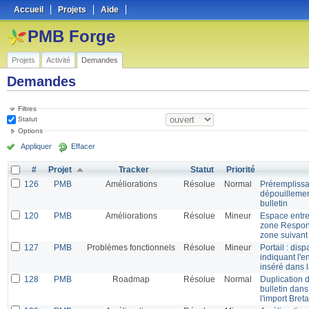
Accueil
Projets
Aide
PMB Forge
Projets
Activité
Demandes
Demandes
Filtres
Statut
Options
Appliquer
Effacer
#
Projet
Tracker
Statut
Priorité
126
PMB
Améliorations
Résolue
Normal
Préremplissa
dépouillemen
bulletin
120
PMB
Améliorations
Résolue
Mineur
Espace entre
zone Responsa
zone suivant
127
PMB
Problèmes fonctionnels
Résolue
Mineur
Portail : disp
indiquant l'e
inséré dans 
128
PMB
Roadmap
Résolue
Normal
Duplication d
bulletin dan
l'import Bret