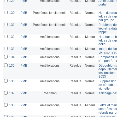
129
PMB
Améliorations
Résolue
Mineur
Amélioration
portail
130
PMB
Problèmes fonctionnels
Résolue
Normal
Nom du grou
lettres de ra
par groupe
131
PMB
Problèmes fonctionnels
Résolue
Normal
Problème de 
lieu et la dat
rappel
132
PMB
Améliorations
Résolue
Mineur
Hauteur du b
lettres de ra
défini
133
PMB
Améliorations
Résolue
Mineur
Image de fon
Livraisons et
134
PMB
Améliorations
Résolue
Normal
Compatibilit
d'import Bre
135
PMB
Améliorations
Résolue
Normal
Dédoublonnag
dépouillemen
les fonctions
BCDI
136
PMB
Améliorations
Résolue
Normal
Suppression 
de périodiqu
vignette
137
PMB
Roadmap
Résolue
Normal
Affichage des
138
PMB
Améliorations
Résolue
Mineur
Lettre et mai
séparées pou
retards par 