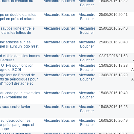
s dans la création du
Alexandre Boucher
Alexandre
18/06/2016 13:32
Boucher
pe en double dans les
Alexandre Boucher
Alexandre
25/06/2016 20:41
ppel en prêts et retards
Boucher
saut de ligne entre le
Alexandre Boucher
Alexandre
25/06/2016 20:40
e dans les lettres de
Boucher
loc adresse sur les
Alexandre Boucher
Alexandre
25/06/2016 20:40
ppel si auncun logo n'est
Boucher
d visible dans les frames
Alexandre Boucher
Alexandre
03/07/2016 11:53
 Factures
Boucher
é UTF-8 pour fonction
Alexandre Boucher
Alexandre
13/08/2016 18:28
tagne et BCDI
Boucher
A
e lors de l'import de
Alexandre Boucher
Alexandre
13/08/2016 18:29
ts de périodiques pour
Boucher
A
 d'import Bretagne et
du code pour les articles
Alexandre Boucher
Alexandre
15/08/2016 10:49
es - Problème de
Boucher
 raccourcis clavier
Alexandre Boucher
Alexandre
15/08/2016 16:23
Boucher
l sur deux colonnes
Alexandre Boucher
Alexandre
16/08/2016 20:49
r prêts par groupe et
Boucher
groupe