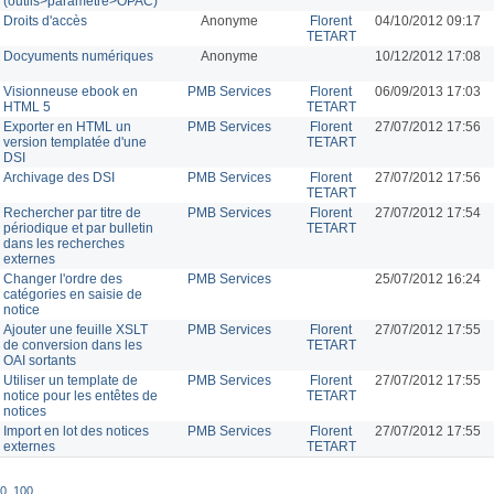
(outils>paramètre>OPAC)
Droits d'accès
Anonyme
Florent
04/10/2012 09:17
TETART
Docyuments numériques
Anonyme
10/12/2012 17:08
Visionneuse ebook en
PMB Services
Florent
06/09/2013 17:03
HTML 5
TETART
Exporter en HTML un
PMB Services
Florent
27/07/2012 17:56
version templatée d'une
TETART
DSI
Archivage des DSI
PMB Services
Florent
27/07/2012 17:56
TETART
Rechercher par titre de
PMB Services
Florent
27/07/2012 17:54
périodique et par bulletin
TETART
dans les recherches
externes
Changer l'ordre des
PMB Services
25/07/2012 16:24
catégories en saisie de
notice
Ajouter une feuille XSLT
PMB Services
Florent
27/07/2012 17:55
de conversion dans les
TETART
OAI sortants
Utiliser un template de
PMB Services
Florent
27/07/2012 17:55
notice pour les entêtes de
TETART
notices
Import en lot des notices
PMB Services
Florent
27/07/2012 17:55
externes
TETART
0
,
100