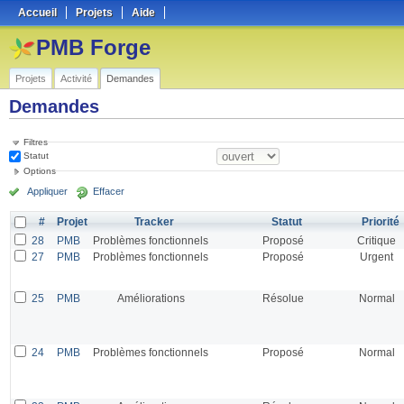
Accueil
Projets
Aide
PMB Forge
Projets
Activité
Demandes
Demandes
Filtres
Statut
Options
Appliquer
Effacer
#
Projet
Tracker
Statut
Priorité
28
PMB
Problèmes fonctionnels
Proposé
Critique
27
PMB
Problèmes fonctionnels
Proposé
Urgent
25
PMB
Améliorations
Résolue
Normal
24
PMB
Problèmes fonctionnels
Proposé
Normal