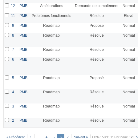
12
PMB
Améliorations
Demande de complément
Normal
11
PMB
Problèmes fonctionnels
Résolue
Elevé
9
PMB
Roadmap
Proposé
Normal
8
PMB
Roadmap
Résolue
Normal
7
PMB
Roadmap
Résolue
Normal
6
PMB
Roadmap
Résolue
Normal
5
PMB
Roadmap
Proposé
Normal
4
PMB
Roadmap
Résolue
Normal
3
PMB
Roadmap
Résolue
Normal
2
PMB
Roadmap
Résolue
Normal
« Précédent
1
…
4
5
6
7
Suivant »
(126-150/151)
Par page :
25
,
5