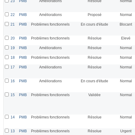
23
PMB
Améliorations
Résolue
Normal
22
PMB
Améliorations
Proposé
Normal
21
PMB
Problèmes fonctionnels
En cours d'étude
Blocant
20
PMB
Problèmes fonctionnels
Résolue
Elevé
19
PMB
Améliorations
Résolue
Normal
18
PMB
Problèmes fonctionnels
Résolue
Normal
17
PMB
Améliorations
Résolue
Normal
16
PMB
Améliorations
En cours d'étude
Normal
15
PMB
Problèmes fonctionnels
Validée
Normal
14
PMB
Problèmes fonctionnels
Résolue
Normal
13
PMB
Problèmes fonctionnels
Résolue
Urgent