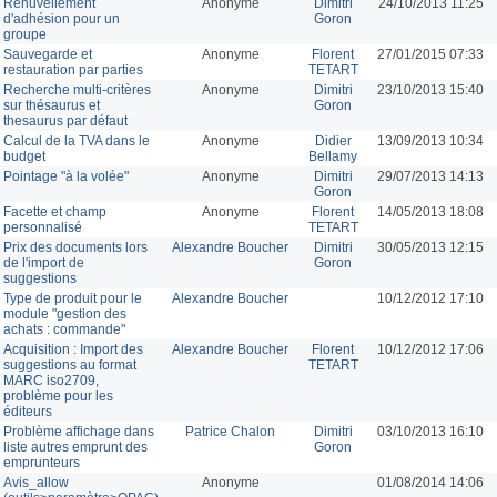
Renuvellement
Anonyme
Dimitri
24/10/2013 11:25
d'adhésion pour un
Goron
groupe
Sauvegarde et
Anonyme
Florent
27/01/2015 07:33
restauration par parties
TETART
Recherche multi-critères
Anonyme
Dimitri
23/10/2013 15:40
sur thésaurus et
Goron
thesaurus par défaut
Calcul de la TVA dans le
Anonyme
Didier
13/09/2013 10:34
budget
Bellamy
Pointage "à la volée"
Anonyme
Dimitri
29/07/2013 14:13
Goron
Facette et champ
Anonyme
Florent
14/05/2013 18:08
personnalisé
TETART
Prix des documents lors
Alexandre Boucher
Dimitri
30/05/2013 12:15
de l'import de
Goron
suggestions
Type de produit pour le
Alexandre Boucher
10/12/2012 17:10
module "gestion des
achats : commande"
Acquisition : Import des
Alexandre Boucher
Florent
10/12/2012 17:06
suggestions au format
TETART
MARC iso2709,
problème pour les
éditeurs
Problème affichage dans
Patrice Chalon
Dimitri
03/10/2013 16:10
liste autres emprunt des
Goron
emprunteurs
Avis_allow
Anonyme
01/08/2014 14:06