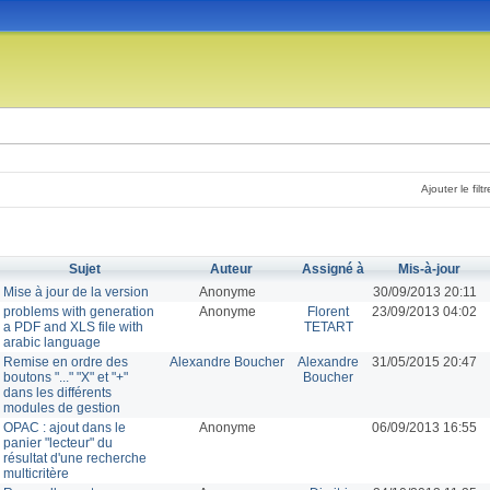
Ajouter le filtr
Sujet
Auteur
Assigné à
Mis-à-jour
Mise à jour de la version
Anonyme
30/09/2013 20:11
problems with generation
Anonyme
Florent
23/09/2013 04:02
a PDF and XLS file with
TETART
arabic language
Remise en ordre des
Alexandre Boucher
Alexandre
31/05/2015 20:47
boutons "..." "X" et "+"
Boucher
dans les différents
modules de gestion
OPAC : ajout dans le
Anonyme
06/09/2013 16:55
panier "lecteur" du
résultat d'une recherche
multicritère