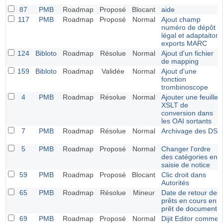
87
PMB
Roadmap
Proposé
Blocant
aide
117
PMB
Roadmap
Proposé
Normal
Ajout champ
numéro de dépôt
légal et adaptaiton
exports MARC
124
Bibloto
Roadmap
Résolue
Normal
Ajout d'un fichier
de mapping
159
Bibloto
Roadmap
Validée
Normal
Ajout d'une
fonction
trombinoscope
4
PMB
Roadmap
Résolue
Normal
Ajouter une feuille
XSLT de
conversion dans
les OAI sortants
7
PMB
Roadmap
Résolue
Normal
Archivage des DSI
5
PMB
Roadmap
Proposé
Normal
Changer l'ordre
des catégories en
saisie de notice
59
PMB
Roadmap
Proposé
Blocant
Clic droit dans
Autorités
65
PMB
Roadmap
Résolue
Mineur
Date de retour des
prêts en cours en
prêt de document
69
PMB
Roadmap
Proposé
Normal
Dijit Editor comme