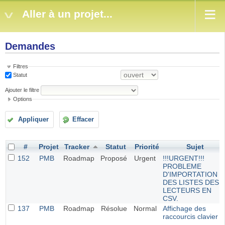
Aller à un projet...
Demandes
Filtres
Statut
Ajouter le filtre
Options
Appliquer
Effacer
#
Projet
Tracker
Statut
Priorité
Sujet
152
PMB
Roadmap
Proposé
Urgent
!!!URGENT!!!
PROBLEME
D'IMPORTATION
DES LISTES DES
LECTEURS EN
CSV.
137
PMB
Roadmap
Résolue
Normal
Affichage des
raccourcis clavier