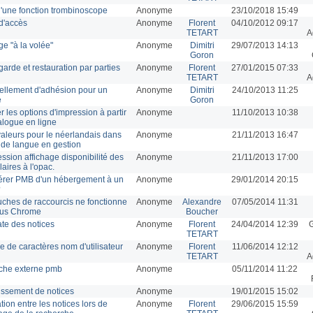
d'une fonction trombinoscope
Anonyme
23/10/2018 15:49
 d'accès
Anonyme
Florent
04/10/2012 09:17
TETART
A
ge "à la volée"
Anonyme
Dimitri
29/07/2013 14:13
Goron
arde et restauration par parties
Anonyme
Florent
27/01/2015 07:33
TETART
A
llement d'adhésion pour un
Anonyme
Dimitri
24/10/2013 11:25
e
Goron
er les options d'impression à partir
Anonyme
11/10/2013 10:38
alogue en ligne
aleurs pour le néerlandais dans
Anonyme
21/11/2013 16:47
e de langue en gestion
ssion affichage disponibilité des
Anonyme
21/11/2013 17:00
aires à l'opac.
érer PMB d'un hébergement à un
Anonyme
29/01/2014 20:15
?
uches de raccourcis ne fonctionne
Anonyme
Alexandre
07/05/2014 11:31
ous Chrome
Boucher
te des notices
Anonyme
Florent
24/04/2014 12:39
G
TETART
 de caractères nom d'utilisateur
Anonyme
Florent
11/06/2014 12:12
TETART
A
che externe pmb
Anonyme
05/11/2014 11:22
issement de notices
Anonyme
19/01/2015 15:02
tion entre les notices lors de
Anonyme
Florent
29/06/2015 15:59