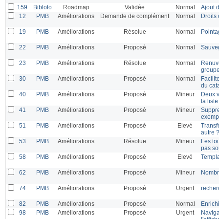
159
Bibloto
Roadmap
Validée
Normal
Ajout 
12
PMB
Améliorations
Demande de complément
Normal
Droits
19
PMB
Améliorations
Résolue
Normal
Pointa
22
PMB
Améliorations
Proposé
Normal
Sauveg
23
PMB
Améliorations
Résolue
Normal
Renuve
group
30
PMB
Améliorations
Proposé
Normal
Facilit
du cat
40
PMB
Améliorations
Proposé
Mineur
Deux v
la list
41
PMB
Améliorations
Proposé
Mineur
Suppre
exempl
51
PMB
Améliorations
Proposé
Elevé
Transf
autre 
53
PMB
Améliorations
Résolue
Mineur
Les to
pas s
58
PMB
Améliorations
Proposé
Elevé
Templa
62
PMB
Améliorations
Proposé
Mineur
Nombre
74
PMB
Améliorations
Proposé
Urgent
recher
82
PMB
Améliorations
Proposé
Normal
Enrich
98
PMB
Améliorations
Proposé
Urgent
Naviga