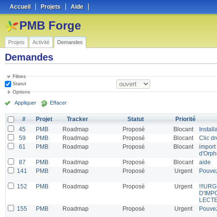
Accueil
Projets
Aide
PMB Forge
Projets
Activité
Demandes
Demandes
Filtres
Statut
Options
Appliquer
Effacer
#
Projet
Tracker
Statut
Priorité
45
PMB
Roadmap
Proposé
Blocant
Instal
59
PMB
Roadmap
Proposé
Blocant
Clic dr
61
PMB
Roadmap
Proposé
Blocant
import
d'Orp
87
PMB
Roadmap
Proposé
Blocant
aide
141
PMB
Roadmap
Proposé
Urgent
Pouvez
152
PMB
Roadmap
Proposé
Urgent
!!!UR
D'IMP
LECTE
155
PMB
Roadmap
Proposé
Urgent
Pouvez