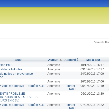
Ajouter le filtr
Sujet
Auteur
Assigné à
Mis-à-jour
lation PMB
Anonyme
10/12/2013 16:17
oit dans Autorités
Anonyme
03/05/2014 17:27
 de notice en provenance
Anonyme
24/02/2015 17:00
hée
Anonyme
26/02/2015 17:06
-vous m'aider svp - Requête SQL
Anonyme
Florent
06/07/2021 17:19
TETART
GENT!!! PROBLEME
Anonyme
06/11/2017 13:30
ORTATION DES LISTES DES
URS EN CSV.
-vous m'aider svp - Requête SQL
Anonyme
Florent
07/02/2018 14:22
TETART