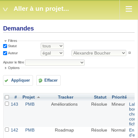
Aller à un projet...
Demandes
Filtres
Statut
Auteur
Ajouter le filtre
Options
Appliquer
Effacer
#
Projet
Tracker
Statut
Priorité
143
PMB
Améliorations
Résolue
Mineur
Labe
bout
choi
conv
fichi
142
PMB
Roadmap
Résolue
Normal
En c
d'ex