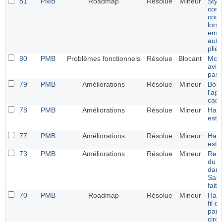
81
PMB
Roadmap
Résolue
Mineur
Styl
corr
coul
lors
empr
aut
plié
80
PMB
Problèmes fonctionnels
Résolue
Blocant
Modi
avis
pas
79
PMB
Améliorations
Résolue
Mineur
Bout
l'ag
cadr
78
PMB
Améliorations
Résolue
Mineur
Harm
esth
77
PMB
Améliorations
Résolue
Mineur
Harm
esth
73
PMB
Améliorations
Résolue
Mineur
Rem
du b
dans
Sau
faite
70
PMB
Roadmap
Résolue
Mineur
Harm
fil d
pani
circ