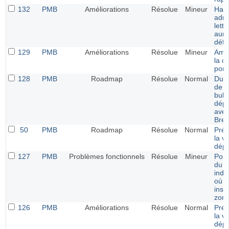
132
PMB
Améliorations
Résolue
Mineur
Haut
adre
lett
aunc
défin
129
PMB
Améliorations
Résolue
Mineur
Amél
la c
porta
128
PMB
Roadmap
Résolue
Normal
Dupli
de l
bull
dépo
avec
Bret
50
PMB
Roadmap
Résolue
Normal
Prér
la v
dépo
127
PMB
Problèmes fonctionnels
Résolue
Mineur
Porta
du tr
indi
où l
insé
zone
126
PMB
Améliorations
Résolue
Normal
Prér
la v
dépo