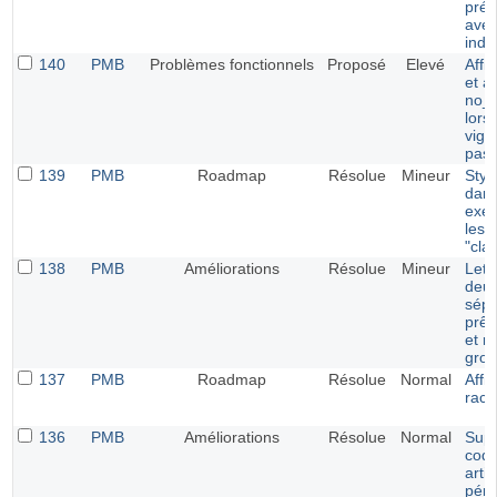
prér
avec
indi
140
PMB
Problèmes fonctionnels
Proposé
Elevé
Affi
et a
no_i
lors
vign
pas
139
PMB
Roadmap
Résolue
Mineur
Styl
dans
exem
les 
"cla
138
PMB
Améliorations
Résolue
Mineur
Lett
deux
sépa
prêt
et r
gro
137
PMB
Roadmap
Résolue
Normal
Affi
racc
136
PMB
Améliorations
Résolue
Normal
Supp
code
arti
péri