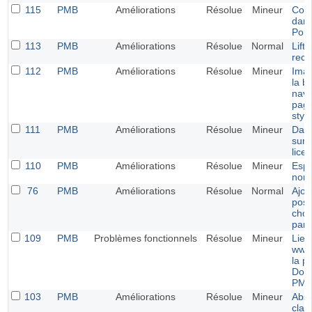
115
PMB
Améliorations
Résolue
Mineur
Coul
dans
Porta
113
PMB
Améliorations
Résolue
Normal
Lifti
rech
112
PMB
Améliorations
Résolue
Mineur
Imag
la b
navi
page
styl
111
PMB
Améliorations
Résolue
Mineur
Date
sur 
lice
110
PMB
Améliorations
Résolue
Mineur
Espa
nom 
76
PMB
Améliorations
Résolue
Normal
Ajou
poss
choi
par 
109
PMB
Problèmes fonctionnels
Résolue
Mineur
Lien
www.
la p
Docu
PM
103
PMB
Améliorations
Résolue
Mineur
Abse
clas