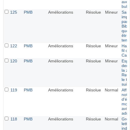
avec
bulle
125
PMB
Améliorations
Résolue
Mineur
Saut
impo
pani
Bibl
que 
être
temp
122
PMB
Améliorations
Résolue
Mineur
Harm
fil d
Cata
120
PMB
Améliorations
Résolue
Mineur
Espa
dern
la z
Resp
le t
suiv
119
PMB
Améliorations
Résolue
Normal
Affi
note
d'éto
modi
avis
admi
118
PMB
Améliorations
Résolue
Normal
Grou
lett
indi