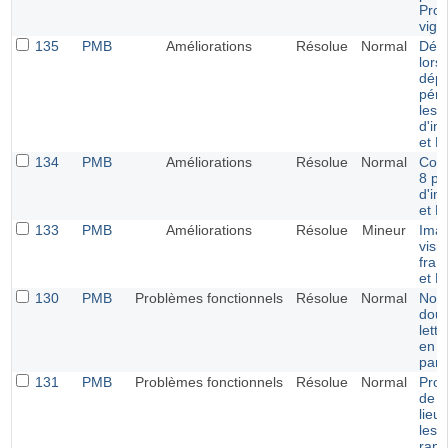
Pro
vign
135
PMB
Améliorations
Résolue
Normal
Déd
lors
dépo
péri
les 
d'im
et B
134
PMB
Améliorations
Résolue
Normal
Comp
8 po
d'im
et B
133
PMB
Améliorations
Résolue
Mineur
Imag
visi
fram
et F
130
PMB
Problèmes fonctionnels
Résolue
Normal
Nom
doub
lett
en p
par 
131
PMB
Problèmes fonctionnels
Résolue
Normal
Prob
de l
lieu
les l
rapp