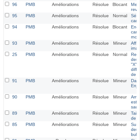
96
PMB
Améliorations
Résolue
Blocant
Menu
reve
95
PMB
Améliorations
Résolue
Normal
Séle
cadr
94
PMB
Améliorations
Résolue
Blocant
Enc
cara
modi
93
PMB
Améliorations
Résolue
Mineur
Affi
imag
25
PMB
Améliorations
Résolue
Normal
Remi
des 
"X" 
diff
de g
91
PMB
Améliorations
Résolue
Mineur
Dash
Enjo
90
PMB
Améliorations
Résolue
Mineur
Amél
esthé
sauv
89
PMB
Améliorations
Résolue
Mineur
Tail
de p
85
PMB
Améliorations
Résolue
Mineur
Surv
des 
bull