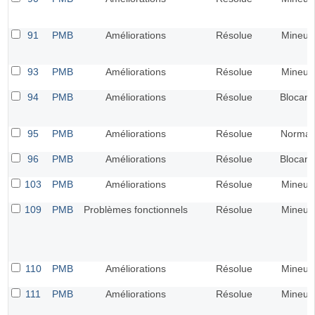
91
PMB
Améliorations
Résolue
Mineur
93
PMB
Améliorations
Résolue
Mineur
94
PMB
Améliorations
Résolue
Blocant
95
PMB
Améliorations
Résolue
Normal
96
PMB
Améliorations
Résolue
Blocant
103
PMB
Améliorations
Résolue
Mineur
109
PMB
Problèmes fonctionnels
Résolue
Mineur
110
PMB
Améliorations
Résolue
Mineur
111
PMB
Améliorations
Résolue
Mineur