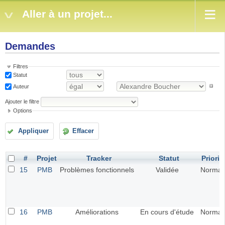
Aller à un projet...
Demandes
Filtres
Statut
Auteur
Ajouter le filtre
Options
Appliquer
Effacer
#
Projet
Tracker
Statut
Priorit
15
PMB
Problèmes fonctionnels
Validée
Normal
16
PMB
Améliorations
En cours d'étude
Normal