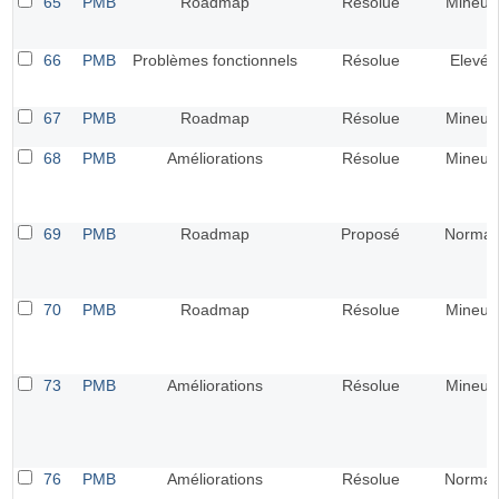
65
PMB
Roadmap
Résolue
Mineur
66
PMB
Problèmes fonctionnels
Résolue
Elevé
67
PMB
Roadmap
Résolue
Mineur
68
PMB
Améliorations
Résolue
Mineur
69
PMB
Roadmap
Proposé
Normal
70
PMB
Roadmap
Résolue
Mineur
73
PMB
Améliorations
Résolue
Mineur
76
PMB
Améliorations
Résolue
Normal