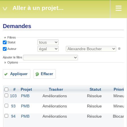
Aller à un projet...
Demandes
Filtres
Statut
Auteur
Ajouter le filtre
Options
Appliquer
Effacer
#
Projet
Tracker
Statut
Priorit
103
PMB
Améliorations
Résolue
Mineur
93
PMB
Améliorations
Résolue
Mineur
94
PMB
Améliorations
Résolue
Blocant