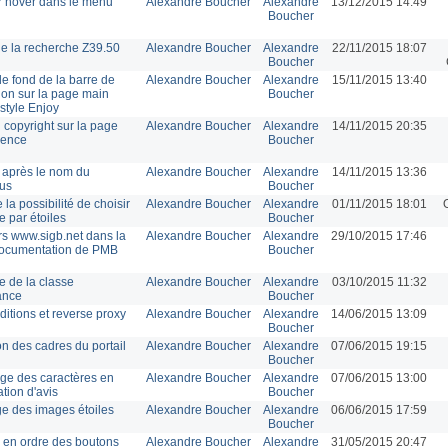
 hover dans le menu
Alexandre Boucher
Alexandre
13/12/2015 14:49
Boucher
 de la recherche Z39.50
Alexandre Boucher
Alexandre
22/11/2015 18:07
Boucher
e fond de la barre de
Alexandre Boucher
Alexandre
15/11/2015 13:40
ion sur la page main
Boucher
 style Enjoy
 copyright sur la page
Alexandre Boucher
Alexandre
14/11/2015 20:35
icence
Boucher
après le nom du
Alexandre Boucher
Alexandre
14/11/2015 13:36
us
Boucher
 la possibilité de choisir
Alexandre Boucher
Alexandre
01/11/2015 18:01
e par étoiles
Boucher
rs www.sigb.net dans la
Alexandre Boucher
Alexandre
29/10/2015 17:46
ocumentation de PMB
Boucher
 de la classe
Alexandre Boucher
Alexandre
03/10/2015 11:32
lance
Boucher
itions et reverse proxy
Alexandre Boucher
Alexandre
14/06/2015 13:09
Boucher
on des cadres du portail
Alexandre Boucher
Alexandre
07/06/2015 19:15
Boucher
e des caractères en
Alexandre Boucher
Alexandre
07/06/2015 13:00
ation d'avis
Boucher
ge des images étoiles
Alexandre Boucher
Alexandre
06/06/2015 17:59
Boucher
en ordre des boutons
Alexandre Boucher
Alexandre
31/05/2015 20:47