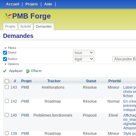
Accueil
Projets
Aide
PMB Forge
Projets
Activité
Demandes
Demandes
Filtres
Statut
Auteur
Options
Appliquer
Effacer
#
Projet
Tracker
Statut
Priorité
143
PMB
Améliorations
Résolue
Mineur
Label p
choix e
fichier
142
PMB
Roadmap
Résolue
Normal
En créa
préremp
indiqué
140
PMB
Problèmes fonctionnels
Proposé
Elevé
Afficha
no_imag
vignett
Amazo
139
PMB
Roadmap
Résolue
Mineur
Style p