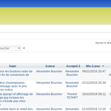
Ajouter le filtr
Sujet
Auteur
Assigné à
Mis-à-jour
our les boutons radio de
Alexandre Boucher
Alexandre
06/11/2016 20:47
n fin de conversion de
Boucher
A
tion d'exemplaires :
Alexandre Boucher
Alexandre
01/11/2016 20:39
lissage avec le prix
Boucher
 en notice
ge django et affichage de
Alexandre Boucher
Florent
16/10/2016 09:11
e.jpg lorsque les
TETART
es n'existe pas chez
n
ossible dans le statut des
Alexandre Boucher
Alexandre
01/10/2016 13:24