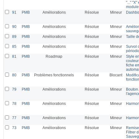
"..." "X
modules
91
PMB
Améliorations
Résolue
Mineur
Dashboa
90
PMB
Améliorations
Résolue
Mineur
Améliora
sauvega
89
PMB
Améliorations
Résolue
Mineur
Taille 
85
PMB
Améliorations
Résolue
Mineur
Survol d
périodi
81
PMB
Roadmap
Résolue
Mineur
Style en
couleur
fiche e
automat
80
PMB
Problèmes fonctionnels
Résolue
Blocant
Modific
fonctio
79
PMB
Améliorations
Résolue
Mineur
Bouton 
l'agenc
78
PMB
Améliorations
Résolue
Mineur
Harmoni
77
PMB
Améliorations
Résolue
Mineur
Harmoni
73
PMB
Améliorations
Résolue
Mineur
Remise
Filtrer
Sauvega