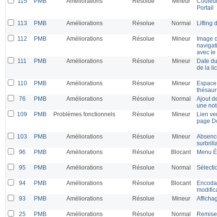
115
PMB
Améliorations
Résolue
Mineur
Couleur
Portail
113
PMB
Améliorations
Résolue
Normal
Lifting
112
PMB
Améliorations
Résolue
Mineur
Image d
navigat
avec le
111
PMB
Améliorations
Résolue
Mineur
Date du
de la l
110
PMB
Améliorations
Résolue
Mineur
Espace 
thésaur
76
PMB
Améliorations
Résolue
Normal
Ajout de
une not
109
PMB
Problèmes fonctionnels
Résolue
Mineur
Lien ve
page D
103
PMB
Améliorations
Résolue
Mineur
Absence
surbril
96
PMB
Améliorations
Résolue
Blocant
Menu Éd
95
PMB
Améliorations
Résolue
Normal
Sélecti
94
PMB
Améliorations
Résolue
Blocant
Encodag
modific
93
PMB
Améliorations
Résolue
Mineur
Afficha
25
PMB
Améliorations
Résolue
Normal
Remise 