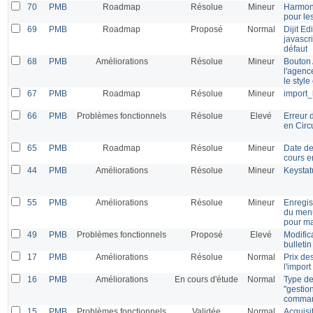
70
PMB
Roadmap
Résolue
Mineur
Harmoni
pour le
69
PMB
Roadmap
Proposé
Normal
Dijit E
javascr
défaut
68
PMB
Améliorations
Résolue
Mineur
Bouton 
l'agenc
le style
67
PMB
Roadmap
Résolue
Mineur
import_
66
PMB
Problèmes fonctionnels
Résolue
Elevé
Erreur 
en Circ
65
PMB
Roadmap
Résolue
Mineur
Date de
cours e
44
PMB
Améliorations
Résolue
Mineur
Keystat
55
PMB
Améliorations
Résolue
Mineur
Enregis
du menu
pour m
49
PMB
Problèmes fonctionnels
Proposé
Elevé
Modifica
bulleti
17
PMB
Améliorations
Résolue
Normal
Prix de
l'impor
16
PMB
Améliorations
En cours d'étude
Normal
Type de
"gestio
comma
15
PMB
Problèmes fonctionnels
Validée
Normal
Acquisit