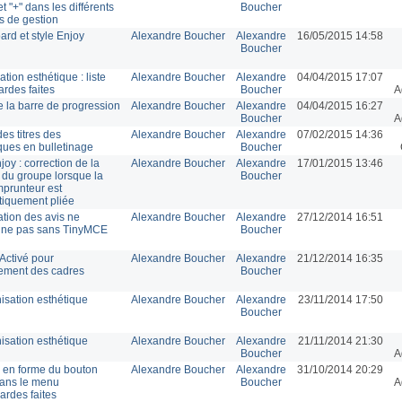
" et "+" dans les différents
Boucher
 de gestion
rd et style Enjoy
Alexandre Boucher
Alexandre
16/05/2015 14:58
Boucher
tion esthétique : liste
Alexandre Boucher
Alexandre
04/04/2015 17:07
rdes faites
Boucher
A
de la barre de progression
Alexandre Boucher
Alexandre
04/04/2015 16:27
Boucher
A
es titres des
Alexandre Boucher
Alexandre
07/02/2015 14:36
ques en bulletinage
Boucher
joy : correction de la
Alexandre Boucher
Alexandre
17/01/2015 13:46
 du groupe lorsque la
Boucher
mprunteur est
iquement pliée
ation des avis ne
Alexandre Boucher
Alexandre
27/12/2014 16:51
nne pas sans TinyMCE
Boucher
Activé pour
Alexandre Boucher
Alexandre
21/12/2014 16:35
ement des cadres
Boucher
sation esthétique
Alexandre Boucher
Alexandre
23/11/2014 17:50
Boucher
sation esthétique
Alexandre Boucher
Alexandre
21/11/2014 21:30
Boucher
A
 en forme du bouton
Alexandre Boucher
Alexandre
31/10/2014 20:29
 dans le menu
Boucher
A
rdes faites