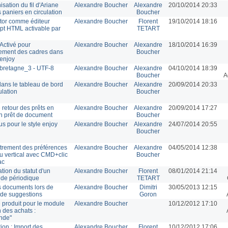
sation du fil d'Ariane
Alexandre Boucher
Alexandre
20/10/2014 20:33
s paniers en circulation
Boucher
ditor comme éditeur
Alexandre Boucher
Florent
19/10/2014 18:16
ipt HTML activable par
TETART
Activé pour
Alexandre Boucher
Alexandre
18/10/2014 16:39
ement des cadres dans
Boucher
 enjoy
bretagne_3 - UTF-8
Alexandre Boucher
Alexandre
04/10/2014 18:39
Boucher
A
dans le tableau de bord
Alexandre Boucher
Alexandre
20/09/2014 20:33
ulation
Boucher
 retour des prêts en
Alexandre Boucher
Alexandre
20/09/2014 17:27
n prêt de document
Boucher
us pour le style enjoy
Alexandre Boucher
Alexandre
24/07/2014 20:55
Boucher
trement des préférences
Alexandre Boucher
Alexandre
04/05/2014 12:38
 vertical avec CMD+clic
Boucher
ac
tion du statut d'un
Alexandre Boucher
Florent
08/01/2014 21:14
n de périodique
TETART
s documents lors de
Alexandre Boucher
Dimitri
30/05/2013 12:15
t de suggestions
Goron
 produit pour le module
Alexandre Boucher
10/12/2012 17:10
n des achats :
nde"
ion : Import des
Alexandre Boucher
Florent
10/12/2012 17:06