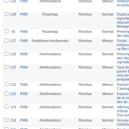
129
PMB
Améliorations
Résolue
Mineur
Amélior
du porta
128
PMB
Roadmap
Résolue
Normal
Duplicat
vignette
dépouil
Bretagn
50
PMB
Roadmap
Résolue
Normal
Préremp
des dép
127
PMB
Problèmes fonctionnels
Résolue
Mineur
Portail 
indiquan
va être
126
PMB
Améliorations
Résolue
Normal
Préremp
des dép
vignette
125
PMB
Améliorations
Résolue
Mineur
Saut de
panier 
cela dev
templat
122
PMB
Améliorations
Résolue
Mineur
Harmoni
Catalog
120
PMB
Améliorations
Résolue
Mineur
Espace 
de la z
titre de
119
PMB
Améliorations
Résolue
Normal
Afficha
d'étoile
d'un av
118
PMB
Améliorations
Résolue
Normal
Groupe 
individ