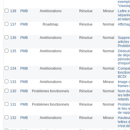
exempla
"classi
138
PMB
Améliorations
Résolue
Mineur
Lettre 
séparée
et reta
137
PMB
Roadmap
Résolue
Normal
Afficha
136
PMB
Améliorations
Résolue
Normal
Suppres
articles
Problèm
135
PMB
Améliorations
Résolue
Normal
Dédoubl
de dépo
périodi
d'impor
134
PMB
Améliorations
Résolue
Normal
Compati
fonctio
BCDI
133
PMB
Améliorations
Résolue
Mineur
Image d
frames 
130
PMB
Problèmes fonctionnels
Résolue
Normal
Nom du
les lett
retards
131
PMB
Problèmes fonctionnels
Résolue
Normal
Problèm
le lieu 
de rapp
132
PMB
Améliorations
Résolue
Mineur
Hauteur
lettres
n'est dé