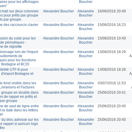
ires pour les affichages
Boucher
ques"
et mail sur deux colonnes
Alexandre Boucher
Alexandre
16/08/2016 20:49
s pour prêts par groupe
Boucher
rds par groupe
ge des raccourcis clavier
Alexandre Boucher
Alexandre
15/08/2016 16:23
Boucher
sion du code pour les
Alexandre Boucher
Alexandre
15/08/2016 10:49
 de périodiques -
Boucher
e de vignette
onnage lors de l'import
Alexandre Boucher
Alexandre
13/08/2016 18:29
uillements de
Boucher
A
ques pour les fonctions
t Bretagne et BCDI
bilité UTF-8 pour
Alexandre Boucher
Alexandre
13/08/2016 18:28
n d'import Bretagne et
Boucher
A
e fond visible dans les
Alexandre Boucher
Alexandre
03/07/2016 11:53
Livraisons et Factures
Boucher
 groupe en double dans
Alexandre Boucher
Alexandre
25/06/2016 20:41
res de rappel en prêts et
Boucher
 par groupe
e de saut de ligne entre
Alexandre Boucher
Alexandre
25/06/2016 20:40
et la date dans les lettres
Boucher
el
 du bloc adresse sur les
Alexandre Boucher
Alexandre
25/06/2016 20:40
 de rappel si auncun logo
Boucher
fini