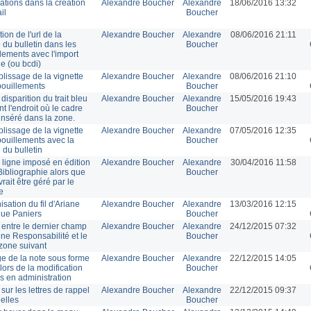
ations dans la création
Alexandre Boucher
Alexandre
18/06/2016 13:32
il
Boucher
ion de l'url de la
Alexandre Boucher
Alexandre
08/06/2016 21:11
 du bulletin dans les
Boucher
lements avec l'import
e (ou bcdi)
lissage de la vignette
Alexandre Boucher
Alexandre
08/06/2016 21:10
ouillements
Boucher
: disparition du trait bleu
Alexandre Boucher
Alexandre
15/05/2016 19:43
t l'endroit où le cadre
Boucher
 inséré dans la zone.
lissage de la vignette
Alexandre Boucher
Alexandre
07/05/2016 12:35
ouillements avec la
Boucher
 du bulletin
 ligne imposé en édition
Alexandre Boucher
Alexandre
30/04/2016 11:58
Bibliographie alors que
Boucher
rait être géré par le
e
sation du fil d'Ariane
Alexandre Boucher
Alexandre
13/03/2016 12:15
ue Paniers
Boucher
entre le dernier champ
Alexandre Boucher
Alexandre
24/12/2015 07:32
one Responsabilité et le
Boucher
 zone suivant
ge de la note sous forme
Alexandre Boucher
Alexandre
22/12/2015 14:05
 lors de la modification
Boucher
is en administration
sur les lettres de rappel
Alexandre Boucher
Alexandre
22/12/2015 09:37
uelles
Boucher