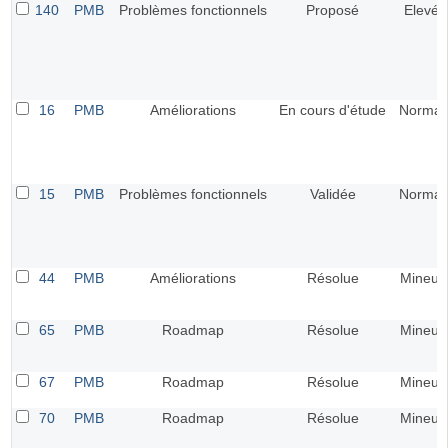
140
PMB
Problèmes fonctionnels
Proposé
Elevé
16
PMB
Améliorations
En cours d'étude
Normal
15
PMB
Problèmes fonctionnels
Validée
Normal
44
PMB
Améliorations
Résolue
Mineur
65
PMB
Roadmap
Résolue
Mineur
67
PMB
Roadmap
Résolue
Mineur
70
PMB
Roadmap
Résolue
Mineur