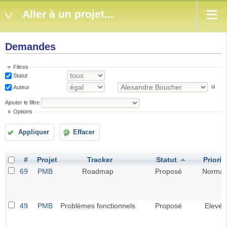
Aller à un projet...
Demandes
Filtres
Statut
Auteur
Ajouter le filtre
Options
Appliquer
Effacer
#
Projet
Tracker
Statut
Priorit
69
PMB
Roadmap
Proposé
Normal
49
PMB
Problèmes fonctionnels
Proposé
Elevé