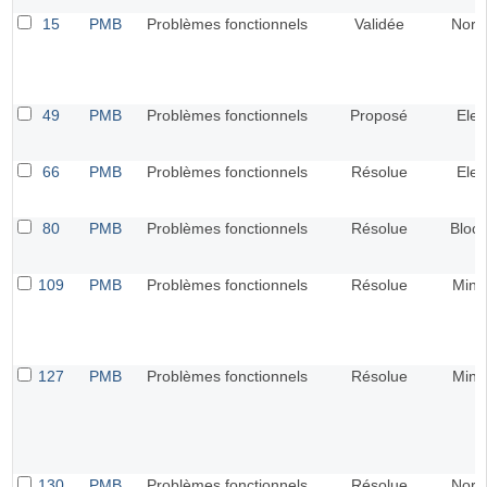
15
PMB
Problèmes fonctionnels
Validée
Norm
49
PMB
Problèmes fonctionnels
Proposé
Elev
66
PMB
Problèmes fonctionnels
Résolue
Elev
80
PMB
Problèmes fonctionnels
Résolue
Bloca
109
PMB
Problèmes fonctionnels
Résolue
Mine
127
PMB
Problèmes fonctionnels
Résolue
Mine
130
PMB
Problèmes fonctionnels
Résolue
Norm