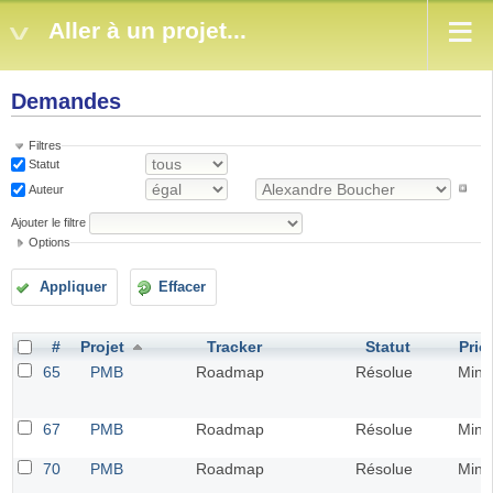
Aller à un projet...
Demandes
Filtres
Statut
Auteur
Ajouter le filtre
Options
Appliquer
Effacer
#
Projet
Tracker
Statut
Prior
65
PMB
Roadmap
Résolue
Mine
67
PMB
Roadmap
Résolue
Mine
70
PMB
Roadmap
Résolue
Mine