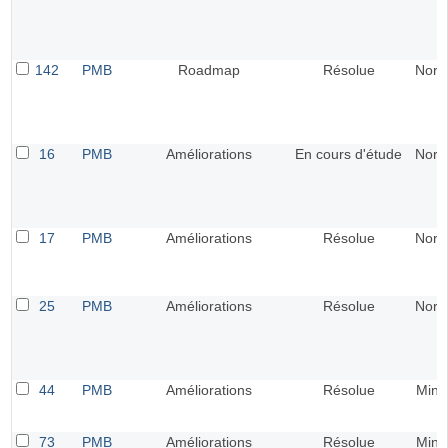
142
PMB
Roadmap
Résolue
Norm
16
PMB
Améliorations
En cours d'étude
Norm
17
PMB
Améliorations
Résolue
Norm
25
PMB
Améliorations
Résolue
Norm
44
PMB
Améliorations
Résolue
Mine
73
PMB
Améliorations
Résolue
Mine