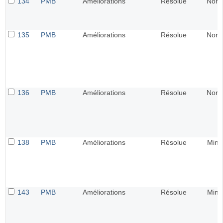
134
PMB
Améliorations
Résolue
Norm
135
PMB
Améliorations
Résolue
Norm
136
PMB
Améliorations
Résolue
Norm
138
PMB
Améliorations
Résolue
Mine
143
PMB
Améliorations
Résolue
Mine