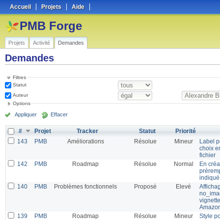
Accueil
Projets
Aide
PMB Forge
Projets
Activité
Demandes
Demandes
Filtres
Statut
Auteur
Options
Appliquer
Effacer
#
Projet
Tracker
Statut
Priorité
143
PMB
Améliorations
Résolue
Mineur
Label p
choix e
fichier
142
PMB
Roadmap
Résolue
Normal
En créa
préremp
indiqué
140
PMB
Problèmes fonctionnels
Proposé
Elevé
Afficha
no_imag
vignett
Amazo
139
PMB
Roadmap
Résolue
Mineur
Style p