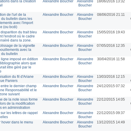
ations dans la création
Alexandre Boucher
Alexandre
18/06/2016 13:32
il
Boucher
ion de l'url de la
Alexandre Boucher
Alexandre
08/06/2016 21:11
 du bulletin dans les
Boucher
lements avec l'import
e (ou bcdi)
: disparition du trait bleu
Alexandre Boucher
Alexandre
15/05/2016 19:43
t l'endroit où le cadre
Boucher
 inséré dans la zone.
lissage de la vignette
Alexandre Boucher
Alexandre
07/05/2016 12:35
ouillements avec la
Boucher
 du bulletin
 ligne imposé en édition
Alexandre Boucher
Alexandre
30/04/2016 11:58
Bibliographie alors que
Boucher
rait être géré par le
e
sation du fil d'Ariane
Alexandre Boucher
Alexandre
13/03/2016 12:15
ue Paniers
Boucher
entre le dernier champ
Alexandre Boucher
Alexandre
24/12/2015 07:32
one Responsabilité et le
Boucher
 zone suivant
ge de la note sous forme
Alexandre Boucher
Alexandre
22/12/2015 14:05
 lors de la modification
Boucher
is en administration
sur les lettres de rappel
Alexandre Boucher
Alexandre
22/12/2015 09:37
uelles
Boucher
 hover dans le menu
Alexandre Boucher
Alexandre
13/12/2015 14:49
Boucher