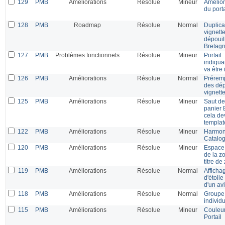
129
PMB
Améliorations
Résolue
Mineur
Amélior
du porta
128
PMB
Roadmap
Résolue
Normal
Duplicat
vignette
dépouil
Bretagn
127
PMB
Problèmes fonctionnels
Résolue
Mineur
Portail 
indiquan
va être
126
PMB
Améliorations
Résolue
Normal
Préremp
des dép
vignette
125
PMB
Améliorations
Résolue
Mineur
Saut de
panier 
cela dev
templat
122
PMB
Améliorations
Résolue
Mineur
Harmoni
Catalog
120
PMB
Améliorations
Résolue
Mineur
Espace 
de la z
titre de
119
PMB
Améliorations
Résolue
Normal
Afficha
d'étoile
d'un av
118
PMB
Améliorations
Résolue
Normal
Groupe 
individ
115
PMB
Améliorations
Résolue
Mineur
Couleur
Portail