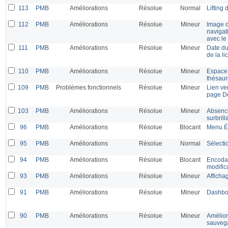
113
PMB
Améliorations
Résolue
Normal
Lifting
112
PMB
Améliorations
Résolue
Mineur
Image d
navigat
avec le
111
PMB
Améliorations
Résolue
Mineur
Date du
de la l
110
PMB
Améliorations
Résolue
Mineur
Espace 
thésaur
109
PMB
Problèmes fonctionnels
Résolue
Mineur
Lien ve
page D
103
PMB
Améliorations
Résolue
Mineur
Absence
surbril
96
PMB
Améliorations
Résolue
Blocant
Menu Éd
95
PMB
Améliorations
Résolue
Normal
Sélecti
94
PMB
Améliorations
Résolue
Blocant
Encodag
modific
93
PMB
Améliorations
Résolue
Mineur
Afficha
91
PMB
Améliorations
Résolue
Mineur
Dashboa
90
PMB
Améliorations
Résolue
Mineur
Améliora
sauvega