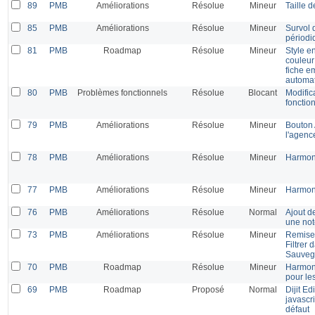
89
PMB
Améliorations
Résolue
Mineur
Taille 
85
PMB
Améliorations
Résolue
Mineur
Survol d
périodi
81
PMB
Roadmap
Résolue
Mineur
Style en
couleur
fiche e
automat
80
PMB
Problèmes fonctionnels
Résolue
Blocant
Modific
fonctio
79
PMB
Améliorations
Résolue
Mineur
Bouton 
l'agenc
78
PMB
Améliorations
Résolue
Mineur
Harmoni
77
PMB
Améliorations
Résolue
Mineur
Harmoni
76
PMB
Améliorations
Résolue
Normal
Ajout de
une not
73
PMB
Améliorations
Résolue
Mineur
Remise
Filtrer
Sauvega
70
PMB
Roadmap
Résolue
Mineur
Harmoni
pour le
69
PMB
Roadmap
Proposé
Normal
Dijit E
javascr
défaut