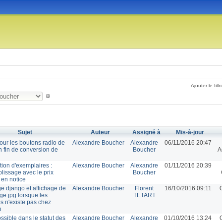
Ajouter le filtr
Sujet
Auteur
Assigné à
Mis-à-jour
our les boutons radio de
Alexandre Boucher
Alexandre
06/11/2016 20:47
n fin de conversion de
Boucher
A
tion d'exemplaires :
Alexandre Boucher
Alexandre
01/11/2016 20:39
lissage avec le prix
Boucher
 en notice
ge django et affichage de
Alexandre Boucher
Florent
16/10/2016 09:11
e.jpg lorsque les
TETART
es n'existe pas chez
n
ossible dans le statut des
Alexandre Boucher
Alexandre
01/10/2016 13:24