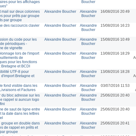
ires pour les affichages
Boucher
ques"
et mail sur deux colonnes
Alexandre Boucher
Alexandre
16/08/2016 20:49
s pour prêts par groupe
Boucher
rds par groupe
ge des raccourcis clavier
Alexandre Boucher
Alexandre
15/08/2016 16:23
Boucher
sion du code pour les
Alexandre Boucher
Alexandre
15/08/2016 10:49
 de périodiques -
Boucher
e de vignette
onnage lors de l'import
Alexandre Boucher
Alexandre
13/08/2016 18:29
uillements de
Boucher
A
ques pour les fonctions
t Bretagne et BCDI
bilité UTF-8 pour
Alexandre Boucher
Alexandre
13/08/2016 18:28
n d'import Bretagne et
Boucher
A
e fond visible dans les
Alexandre Boucher
Alexandre
03/07/2016 11:53
Livraisons et Factures
Boucher
 du bloc adresse sur les
Alexandre Boucher
Alexandre
25/06/2016 20:40
 de rappel si auncun logo
Boucher
fini
e de saut de ligne entre
Alexandre Boucher
Alexandre
25/06/2016 20:40
et la date dans les lettres
Boucher
el
 groupe en double dans
Alexandre Boucher
Alexandre
25/06/2016 20:41
res de rappel en prêts et
Boucher
 par groupe