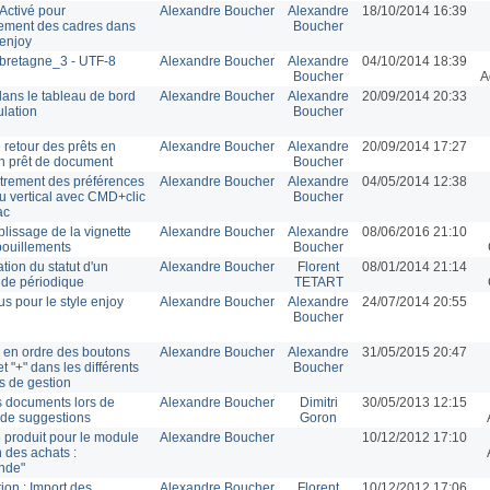
Activé pour
Alexandre Boucher
Alexandre
18/10/2014 16:39
ement des cadres dans
Boucher
 enjoy
bretagne_3 - UTF-8
Alexandre Boucher
Alexandre
04/10/2014 18:39
Boucher
A
dans le tableau de bord
Alexandre Boucher
Alexandre
20/09/2014 20:33
ulation
Boucher
 retour des prêts en
Alexandre Boucher
Alexandre
20/09/2014 17:27
n prêt de document
Boucher
trement des préférences
Alexandre Boucher
Alexandre
04/05/2014 12:38
 vertical avec CMD+clic
Boucher
ac
lissage de la vignette
Alexandre Boucher
Alexandre
08/06/2016 21:10
ouillements
Boucher
tion du statut d'un
Alexandre Boucher
Florent
08/01/2014 21:14
n de périodique
TETART
us pour le style enjoy
Alexandre Boucher
Alexandre
24/07/2014 20:55
Boucher
en ordre des boutons
Alexandre Boucher
Alexandre
31/05/2015 20:47
" et "+" dans les différents
Boucher
 de gestion
s documents lors de
Alexandre Boucher
Dimitri
30/05/2013 12:15
t de suggestions
Goron
 produit pour le module
Alexandre Boucher
10/12/2012 17:10
n des achats :
nde"
ion : Import des
Alexandre Boucher
Florent
10/12/2012 17:06