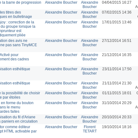
de la barre de progression
Alexandre Boucher
Alexandre
04/04/2015 16:27
Boucher
A
es titres des
Alexandre Boucher
Alexandre
07/02/2015 14:36
ques en bulletinage
Boucher
joy : correction de la
Alexandre Boucher
Alexandre
17/01/2015 13:46
 du groupe lorsque la
Boucher
mprunteur est
iquement pliée
ation des avis ne
Alexandre Boucher
Alexandre
27/12/2014 16:51
nne pas sans TinyMCE
Boucher
Activé pour
Alexandre Boucher
Alexandre
21/12/2014 16:35
ement des cadres
Boucher
sation esthétique
Alexandre Boucher
Alexandre
23/11/2014 17:50
Boucher
sation esthétique
Alexandre Boucher
Alexandre
21/11/2014 21:30
Boucher
A
 la possibilité de choisir
Alexandre Boucher
Alexandre
01/11/2015 18:01
e par étoiles
Boucher
 en forme du bouton
Alexandre Boucher
Alexandre
31/10/2014 20:29
 dans le menu
Boucher
A
rdes faites
sation du fil d'Ariane
Alexandre Boucher
Alexandre
20/10/2014 20:33
s paniers en circulation
Boucher
ditor comme éditeur
Alexandre Boucher
Florent
19/10/2014 18:16
ipt HTML activable par
TETART