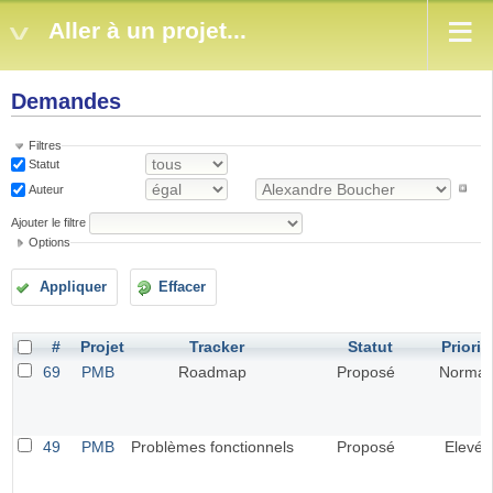
Aller à un projet...
Demandes
Filtres
Statut
Auteur
Ajouter le filtre
Options
Appliquer
Effacer
#
Projet
Tracker
Statut
Priorit
69
PMB
Roadmap
Proposé
Normal
49
PMB
Problèmes fonctionnels
Proposé
Elevé