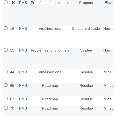
140
PMB
Problèmes fonctionnels
Proposé
Elevé
16
PMB
Améliorations
En cours d'étude
Normal
15
PMB
Problèmes fonctionnels
Validée
Normal
44
PMB
Améliorations
Résolue
Mineur
65
PMB
Roadmap
Résolue
Mineur
67
PMB
Roadmap
Résolue
Mineur
70
PMB
Roadmap
Résolue
Mineur