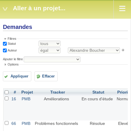
Aller à un projet...
Demandes
Filtres
Statut
Auteur
Ajouter le filtre
Options
Appliquer
Effacer
#
Projet
Tracker
Statut
Priorit
16
PMB
Améliorations
En cours d'étude
Normal
66
PMB
Problèmes fonctionnels
Résolue
Elevé