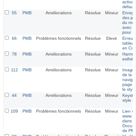
activab
défaut
55
PMB
Améliorations
Résolue
Mineur
Enregi
des pr
du men
avec C
pour m
66
PMB
Problèmes fonctionnels
Résolue
Elevé
Erreur 
tablea
en Circ
78
PMB
Améliorations
Résolue
Mineur
Harmon
esthét
112
PMB
Améliorations
Résolue
Mineur
Image 
de la b
navigat
page m
le styl
44
PMB
Améliorations
Résolue
Mineur
Keysta
style e
109
PMB
Problèmes fonctionnels
Résolue
Mineur
Lien v
www.si
dans l
Docume
de PM