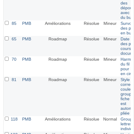
des
dépoui
avec la
du bull
85
PMB
Améliorations
Résolue
Mineur
Survol 
des pé
en bull
65
PMB
Roadmap
Résolue
Mineur
Date d
des pr
cours 
docum
70
PMB
Roadmap
Résolue
Mineur
Harmon
du fil 
pour le
en circ
81
PMB
Roadmap
Résolue
Mineur
Style e
correct
couleu
groupe
fiche 
est
automa
pliée
118
PMB
Améliorations
Résolue
Normal
Groupe
lettres
individ