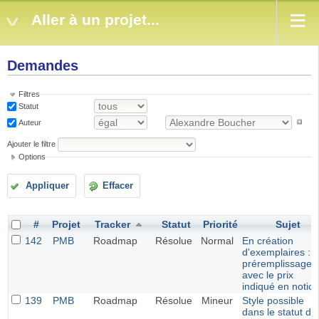
Aller à un projet...
Demandes
Filtres
Statut
Auteur
Ajouter le filtre
Options
Appliquer
Effacer
#
Projet
Tracker
Statut
Priorité
Sujet
142
PMB
Roadmap
Résolue
Normal
En création
d'exemplaires :
préremplissage
avec le prix
indiqué en notice
139
PMB
Roadmap
Résolue
Mineur
Style possible
dans le statut de