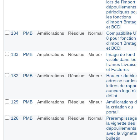
lors de l'import d
dépouillements 
périodiques pour
les fonctions
d'import Bretagn
et BCDI
134
PMB
Améliorations
Résolue
Normal
Compatibilité UT
8 pour fonction
d'import Bretagn
et BCDI
133
PMB
Améliorations
Résolue
Mineur
Image de fond
visible dans les
frames Livraison
et Factures
132
PMB
Améliorations
Résolue
Mineur
Hauteur du bloc
adresse sur les
lettres de rappel 
auncun logo n'es
défini
129
PMB
Améliorations
Résolue
Mineur
Améliorations da
la création du
portail
126
PMB
Améliorations
Résolue
Normal
Préremplissage 
la vignette des
dépouillements
avec la vignette 
bulletin