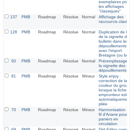
exemplaires pou
les affichages
"classiques"
137
PMB
Roadmap
Résolue
Normal
Affichage des
raccourcis clavie
128
PMB
Roadmap
Résolue
Normal
Duplication de l'u
de la vignette du
bulletin dans les
dépouillements
avec l'import
Bretagne (ou bcd
50
PMB
Roadmap
Résolue
Normal
Préremplissage 
la vignette des
dépouillements
81
PMB
Roadmap
Résolue
Mineur
Style enjoy :
correction de la
couleur du grou
lorsque la fiche
emprunteur est
automatiquemen
pliée
70
PMB
Roadmap
Résolue
Mineur
Harmonisation d
fil d'Ariane pour 
paniers en
circulation
69
PMB
Roadmap
Proposé
Normal
Dijit Editor com