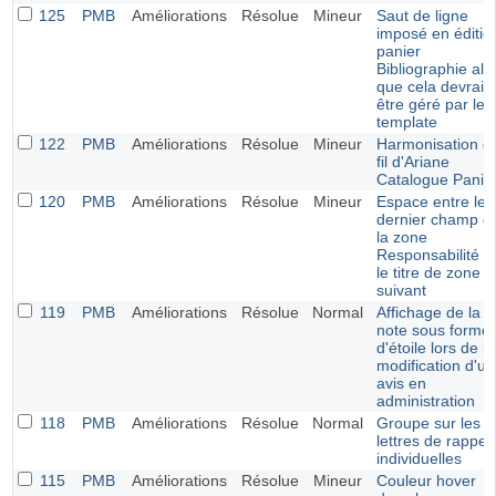
125
PMB
Améliorations
Résolue
Mineur
Saut de ligne
imposé en éditio
panier
Bibliographie alo
que cela devrait
être géré par le
template
122
PMB
Améliorations
Résolue
Mineur
Harmonisation d
fil d'Ariane
Catalogue Panie
120
PMB
Améliorations
Résolue
Mineur
Espace entre le
dernier champ d
la zone
Responsabilité e
le titre de zone
suivant
119
PMB
Améliorations
Résolue
Normal
Affichage de la
note sous forme
d'étoile lors de la
modification d'un
avis en
administration
118
PMB
Améliorations
Résolue
Normal
Groupe sur les
lettres de rappel
individuelles
115
PMB
Améliorations
Résolue
Mineur
Couleur hover