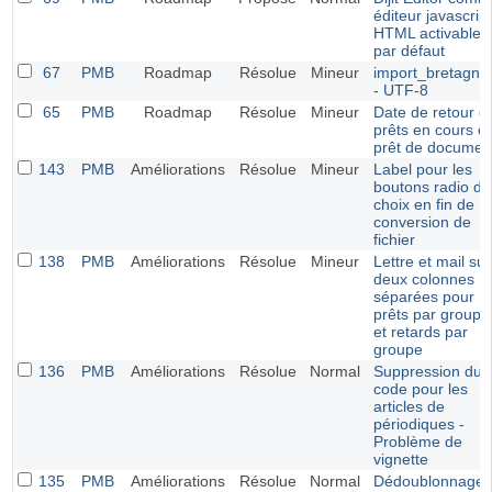
éditeur javascript
HTML activable
par défaut
67
PMB
Roadmap
Résolue
Mineur
import_bretagne
- UTF-8
65
PMB
Roadmap
Résolue
Mineur
Date de retour d
prêts en cours e
prêt de documen
143
PMB
Améliorations
Résolue
Mineur
Label pour les
boutons radio de
choix en fin de
conversion de
fichier
138
PMB
Améliorations
Résolue
Mineur
Lettre et mail sur
deux colonnes
séparées pour
prêts par groupe
et retards par
groupe
136
PMB
Améliorations
Résolue
Normal
Suppression du
code pour les
articles de
périodiques -
Problème de
vignette
135
PMB
Améliorations
Résolue
Normal
Dédoublonnage