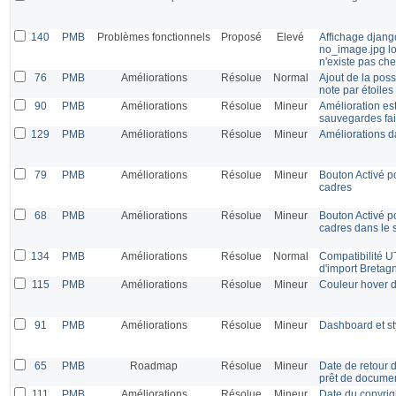
140
PMB
Problèmes fonctionnels
Proposé
Elevé
Affichage djang
no_image.jpg lo
n'existe pas c
76
PMB
Améliorations
Résolue
Normal
Ajout de la poss
note par étoiles
90
PMB
Améliorations
Résolue
Mineur
Amélioration est
sauvegardes fai
129
PMB
Améliorations
Résolue
Mineur
Améliorations da
79
PMB
Améliorations
Résolue
Mineur
Bouton Activé p
cadres
68
PMB
Améliorations
Résolue
Mineur
Bouton Activé p
cadres dans le s
134
PMB
Améliorations
Résolue
Normal
Compatibilité U
d'import Bretag
115
PMB
Améliorations
Résolue
Mineur
Couleur hover d
91
PMB
Améliorations
Résolue
Mineur
Dashboard et st
65
PMB
Roadmap
Résolue
Mineur
Date de retour 
prêt de docume
111
PMB
Améliorations
Résolue
Mineur
Date du copyrigh