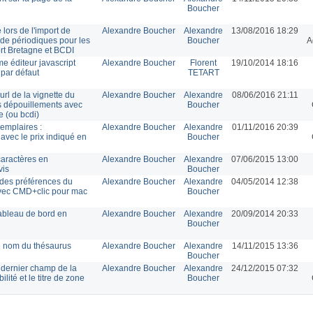
Boucher
ors de l'import de
Alexandre Boucher
Alexandre
13/08/2016 18:29
de périodiques pour les
Boucher
A
ort Bretagne et BCDI
me éditeur javascript
Alexandre Boucher
Florent
19/10/2014 18:16
par défaut
TETART
url de la vignette du
Alexandre Boucher
Alexandre
08/06/2016 21:11
es dépouillements avec
Boucher
e (ou bcdi)
xemplaires :
Alexandre Boucher
Alexandre
01/11/2016 20:39
avec le prix indiqué en
Boucher
aractères en
Alexandre Boucher
Alexandre
07/06/2015 13:00
vis
Boucher
des préférences du
Alexandre Boucher
Alexandre
04/05/2014 12:38
avec CMD+clic pour mac
Boucher
tableau de bord en
Alexandre Boucher
Alexandre
20/09/2014 20:33
Boucher
e nom du thésaurus
Alexandre Boucher
Alexandre
14/11/2015 13:36
Boucher
 dernier champ de la
Alexandre Boucher
Alexandre
24/12/2015 07:32
ité et le titre de zone
Boucher