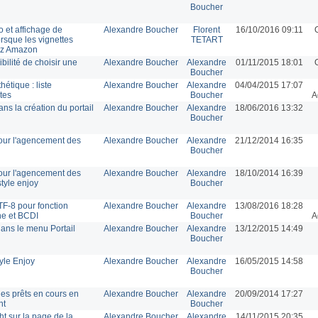
Boucher
o et affichage de
Alexandre Boucher
Florent
16/10/2016 09:11
rsque les vignettes
TETART
hez Amazon
ibilité de choisir une
Alexandre Boucher
Alexandre
01/11/2015 18:01
Boucher
hétique : liste
Alexandre Boucher
Alexandre
04/04/2015 17:07
tes
Boucher
A
ns la création du portail
Alexandre Boucher
Alexandre
18/06/2016 13:32
Boucher
our l'agencement des
Alexandre Boucher
Alexandre
21/12/2014 16:35
Boucher
our l'agencement des
Alexandre Boucher
Alexandre
18/10/2014 16:39
tyle enjoy
Boucher
TF-8 pour fonction
Alexandre Boucher
Alexandre
13/08/2016 18:28
ne et BCDI
Boucher
A
ans le menu Portail
Alexandre Boucher
Alexandre
13/12/2015 14:49
Boucher
yle Enjoy
Alexandre Boucher
Alexandre
16/05/2015 14:58
Boucher
des prêts en cours en
Alexandre Boucher
Alexandre
20/09/2014 17:27
nt
Boucher
t sur la page de la
Alexandre Boucher
Alexandre
14/11/2015 20:35