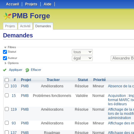
Accueil
Projets
Aide
PMB Forge
Projets
Activité
Demandes
Demandes
Filtres
Statut
Auteur
Options
Appliquer
Effacer
#
Projet
Tracker
Statut
Priorité
103
PMB
Améliorations
Résolue
Mineur
Absence de la c
15
PMB
Problèmes fonctionnels
Validée
Normal
Acquisition : Im
format MARC is
les éditeurs
119
PMB
Améliorations
Résolue
Normal
Affichage de la 
lors de la modif
administration
93
PMB
Améliorations
Résolue
Mineur
Affichage des i
137
PMB
Roadmap
Résolue
Normal
Affichage des ra