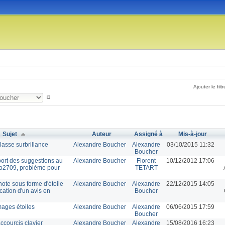
Ajouter le filtr
Sujet
Auteur
Assigné à
Mis-à-jour
lasse surbrillance
Alexandre Boucher
Alexandre
03/10/2015 11:32
Boucher
port des suggestions au
Alexandre Boucher
Florent
10/12/2012 17:06
o2709, problème pour
TETART
note sous forme d'étoile
Alexandre Boucher
Alexandre
22/12/2015 14:05
ication d'un avis en
Boucher
mages étoiles
Alexandre Boucher
Alexandre
06/06/2015 17:59
Boucher
ccourcis clavier
Alexandre Boucher
Alexandre
15/08/2016 16:23