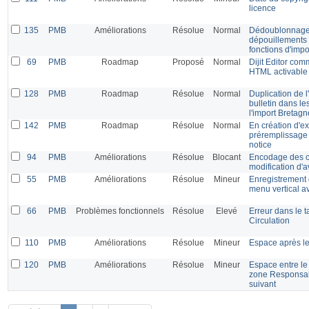
licence
135
PMB
Améliorations
Résolue
Normal
Dédoublonnage l
dépouillements 
fonctions d'imp
69
PMB
Roadmap
Proposé
Normal
Dijit Editor com
HTML activable 
128
PMB
Roadmap
Résolue
Normal
Duplication de l'
bulletin dans l
l'import Bretagn
142
PMB
Roadmap
Résolue
Normal
En création d'e
préremplissage 
notice
94
PMB
Améliorations
Résolue
Blocant
Encodage des c
modification d'a
55
PMB
Améliorations
Résolue
Mineur
Enregistrement 
menu vertical 
66
PMB
Problèmes fonctionnels
Résolue
Elevé
Erreur dans le 
Circulation
110
PMB
Améliorations
Résolue
Mineur
Espace après l
120
PMB
Améliorations
Résolue
Mineur
Espace entre le
zone Responsabil
suivant