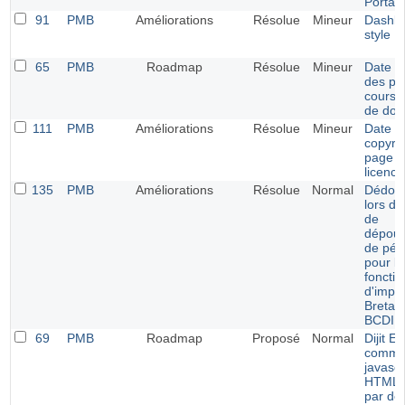
Portail
91
PMB
Améliorations
Résolue
Mineur
Dashbo
style E
65
PMB
Roadmap
Résolue
Mineur
Date d
des pr
cours 
de do
111
PMB
Améliorations
Résolue
Mineur
Date d
copyrig
page d
licence
135
PMB
Améliorations
Résolue
Normal
Dédou
lors de
de
dépoui
de pér
pour le
fonctio
d'impor
Bretag
BCDI
69
PMB
Roadmap
Proposé
Normal
Dijit Ed
comme 
javascr
HTML a
par dé