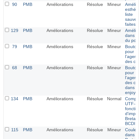
90
PMB
Améliorations
Résolue
Mineur
Amélio
esthéti
liste
sauveg
faites
129
PMB
Améliorations
Résolue
Mineur
Amélio
dans la
du port
79
PMB
Améliorations
Résolue
Mineur
Bouton
pour
l'agen
des ca
68
PMB
Améliorations
Résolue
Mineur
Bouton
pour
l'agen
des ca
dans le
enjoy
134
PMB
Améliorations
Résolue
Normal
Compati
UTF-8 
fonctio
d'impor
Bretag
BCDI
115
PMB
Améliorations
Résolue
Mineur
Couleu
dans l