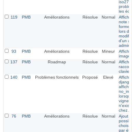
iso270
problè
les édi
119
PMB
Améliorations
Résolue
Normal
Afficha
note s
forme d
lors de
modific
d'un av
adminis
93
PMB
Améliorations
Résolue
Mineur
Affich
images
137
PMB
Roadmap
Résolue
Normal
Affich
raccou
clavier
140
PMB
Problèmes fonctionnels
Proposé
Elevé
Affich
django
affich
no_ima
lorsque
vignett
n'exist
chez 
76
PMB
Améliorations
Résolue
Normal
Ajout d
possibi
choisir
par éto