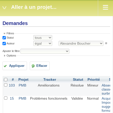
Aller à un projet...
Demandes
Filtres
Statut
Auteur
Ajouter le filtre
Options
Appliquer
Effacer
#
Projet
Tracker
Statut
Priorité
Su
103
PMB
Améliorations
Résolue
Mineur
Absenc
classe
surbril
15
PMB
Problèmes fonctionnels
Validée
Normal
Acquisi
Import
sugges
forma