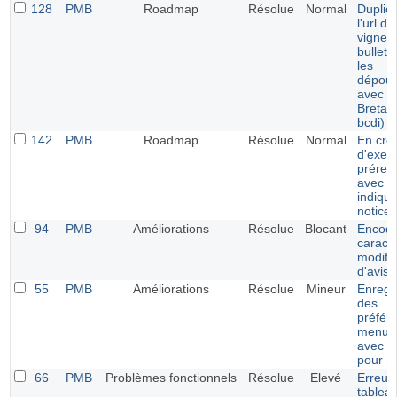
128
PMB
Roadmap
Résolue
Normal
Duplica
l'url de
vignett
bulleti
les
dépoui
avec l'
Bretag
bcdi)
142
PMB
Roadmap
Résolue
Normal
En cré
d'exemp
prérem
avec le
indiqu
notice
94
PMB
Améliorations
Résolue
Blocant
Encod
caract
modific
d'avis
55
PMB
Améliorations
Résolue
Mineur
Enregi
des
préfér
menu v
avec C
pour m
66
PMB
Problèmes fonctionnels
Résolue
Elevé
Erreur 
tablea