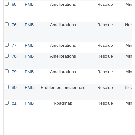
68
PMB
Améliorations
Résolue
Mine
76
PMB
Améliorations
Résolue
Norm
77
PMB
Améliorations
Résolue
Mine
78
PMB
Améliorations
Résolue
Mine
79
PMB
Améliorations
Résolue
Mine
80
PMB
Problèmes fonctionnels
Résolue
Bloca
81
PMB
Roadmap
Résolue
Mine