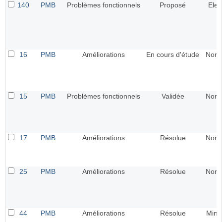
140
PMB
Problèmes fonctionnels
Proposé
Elev
16
PMB
Améliorations
En cours d'étude
Norm
15
PMB
Problèmes fonctionnels
Validée
Norm
17
PMB
Améliorations
Résolue
Norm
25
PMB
Améliorations
Résolue
Norm
44
PMB
Améliorations
Résolue
Mine