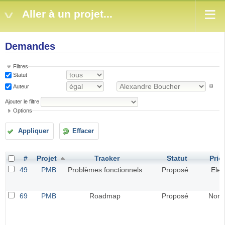
Aller à un projet...
Demandes
Filtres
Statut
Auteur
Ajouter le filtre
Options
Appliquer
Effacer
#
Projet
Tracker
Statut
Prior
49
PMB
Problèmes fonctionnels
Proposé
Elev
69
PMB
Roadmap
Proposé
Norm