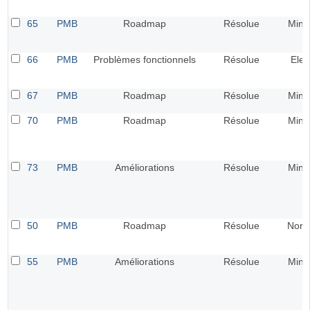
65
PMB
Roadmap
Résolue
Mine
66
PMB
Problèmes fonctionnels
Résolue
Elev
67
PMB
Roadmap
Résolue
Mine
70
PMB
Roadmap
Résolue
Mine
73
PMB
Améliorations
Résolue
Mine
50
PMB
Roadmap
Résolue
Norm
55
PMB
Améliorations
Résolue
Mine