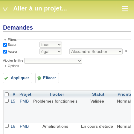
Aller à un projet...
Demandes
Filtres
Statut
Auteur
Ajouter le filtre
Options
Appliquer
Effacer
#
Projet
Tracker
Statut
Priorité
15
PMB
Problèmes fonctionnels
Validée
Normal
16
PMB
Améliorations
En cours d'étude
Normal