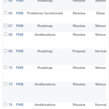
65
PMB
Roadmap
Résolue
Mineur
66
PMB
Problèmes fonctionnels
Résolue
Elevé
67
PMB
Roadmap
Résolue
Mineur
68
PMB
Améliorations
Résolue
Mineur
69
PMB
Roadmap
Proposé
Normal
70
PMB
Roadmap
Résolue
Mineur
73
PMB
Améliorations
Résolue
Mineur
76
PMB
Améliorations
Résolue
Normal