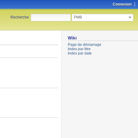
Connexion
PMB
Recherche
:
Wiki
Page de démarrage
Index par titre
Index par date