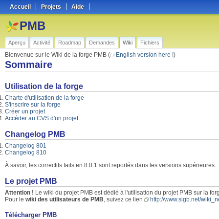
Accueil
Projets
Aide
PMB
Aperçu
Activité
Roadmap
Demandes
Wiki
Fichiers
Bienvenue sur le Wiki de la forge PMB (
English version here !
)
Sommaire
Utilisation de la forge
Charte d'utilisation de la forge
S'inscrire sur la forge
Créer un projet
Accéder au CVS d'un projet
Changelog PMB
Changelog 801
Changelog 810
À savoir, les correctifs faits en 8.0.1 sont reportés dans les versions supérieures.
Le projet PMB
Attention !
Le wiki du projet PMB est dédié à l'utilisation du projet PMB sur la fo
Pour le
wiki des utilisateurs de PMB
, suivez ce lien
http://www.sigb.net/wiki
Télécharger PMB