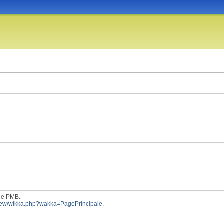
rge PMB.
_new/wikka.php?wakka=PagePrincipale
.