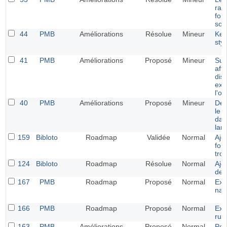
rac
fon
sou
44
PMB
Améliorations
Résolue
Mineur
Key
sty
41
PMB
Améliorations
Proposé
Mineur
Sup
aff
disp
exe
l'op
40
PMB
Améliorations
Proposé
Mineur
Deu
le 
dans
lan
159
Bibloto
Roadmap
Validée
Normal
Ajo
fon
tro
124
Bibloto
Roadmap
Résolue
Normal
Ajou
de 
167
PMB
Roadmap
Proposé
Normal
Ext
nav
166
PMB
Roadmap
Proposé
Normal
Exp
rubr
163
PMB
Améliorations
Proposé
Normal
Port