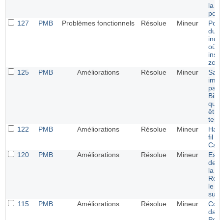
la 
port
127
PMB
Problèmes fonctionnels
Résolue
Mineur
Port
du t
indi
où 
ins
zon
125
PMB
Améliorations
Résolue
Mineur
Sau
imp
pan
Bib
que
êtr
tem
122
PMB
Améliorations
Résolue
Mineur
Har
fil 
Cat
120
PMB
Améliorations
Résolue
Mineur
Esp
der
la 
Res
le t
sui
115
PMB
Améliorations
Résolue
Mineur
Cou
dan
Port