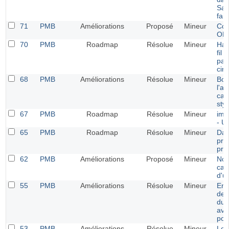
Sau
fait
71
PMB
Améliorations
Proposé
Mineur
Com
OP
70
PMB
Roadmap
Résolue
Mineur
Har
fil 
pan
circ
68
PMB
Améliorations
Résolue
Mineur
Bou
l'a
cad
sty
67
PMB
Roadmap
Résolue
Mineur
imp
- U
65
PMB
Roadmap
Résolue
Mineur
Dat
prê
prê
62
PMB
Améliorations
Proposé
Mineur
Nom
car
d'ut
55
PMB
Améliorations
Résolue
Mineur
Enr
des
du 
ave
pou
53
PMB
Améliorations
Résolue
Mineur
Les