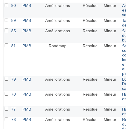
90
PMB
Améliorations
Résolue
Mineur
Amé
esth
sau
89
PMB
Améliorations
Résolue
Mineur
Tail
de 
85
PMB
Améliorations
Résolue
Mineur
Surv
des
bul
81
PMB
Roadmap
Résolue
Mineur
Styl
cor
cou
lors
emp
aut
plié
79
PMB
Améliorations
Résolue
Mineur
Bou
l'a
cad
78
PMB
Améliorations
Résolue
Mineur
Har
est
77
PMB
Améliorations
Résolue
Mineur
Har
est
73
PMB
Améliorations
Résolue
Mineur
Rem
du 
dan