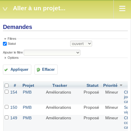
Aller à un projet...
Demandes
Filtres
Statut
Ajouter le filtre
Options
Appliquer
Effacer
#
Projet
Tracker
Statut
Priorité
154
PMB
Améliorations
Proposé
Mineur
Cho
jou
cal
150
PMB
Améliorations
Proposé
Mineur
Sor
vig
149
PMB
Améliorations
Proposé
Mineur
Cha
cou
cad