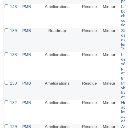
port
143
PMB
Améliorations
Résolue
Mineur
Lab
bou
cho
con
fich
139
PMB
Roadmap
Résolue
Mineur
Sty
dan
exe
les
"cl
138
PMB
Améliorations
Résolue
Mineur
Lett
deu
sép
prê
et 
gro
133
PMB
Améliorations
Résolue
Mineur
Ima
visi
fra
et 
132
PMB
Améliorations
Résolue
Mineur
Hau
adr
lett
aun
défi
129
PMB
Améliorations
Résolue
Mineur
Amé