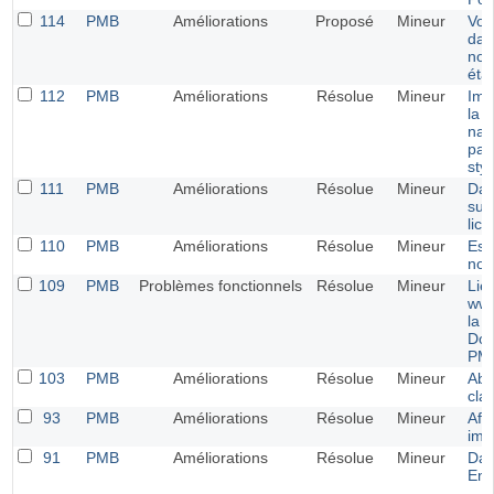
114
PMB
Améliorations
Proposé
Mineur
Voir
dans
not
éta
112
PMB
Améliorations
Résolue
Mineur
Ima
la 
nav
pag
sty
111
PMB
Améliorations
Résolue
Mineur
Dat
sur
lic
110
PMB
Améliorations
Résolue
Mineur
Esp
nom
109
PMB
Problèmes fonctionnels
Résolue
Mineur
Lie
www
la 
Doc
PM
103
PMB
Améliorations
Résolue
Mineur
Abs
cla
93
PMB
Améliorations
Résolue
Mineur
Aff
ima
91
PMB
Améliorations
Résolue
Mineur
Das
Enj