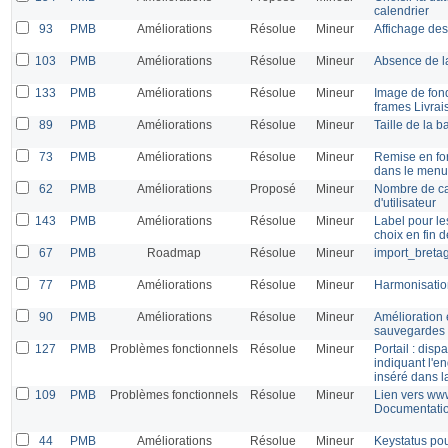
calendrier
93
PMB
Améliorations
Résolue
Mineur
Affichage des
103
PMB
Améliorations
Résolue
Mineur
Absence de la
133
PMB
Améliorations
Résolue
Mineur
Image de fond
frames Livrai
89
PMB
Améliorations
Résolue
Mineur
Taille de la 
73
PMB
Améliorations
Résolue
Mineur
Remise en for
dans le menu
62
PMB
Améliorations
Proposé
Mineur
Nombre de ca
d'utilisateur
143
PMB
Améliorations
Résolue
Mineur
Label pour le
choix en fin d
67
PMB
Roadmap
Résolue
Mineur
import_breta
77
PMB
Améliorations
Résolue
Mineur
Harmonisatio
90
PMB
Améliorations
Résolue
Mineur
Amélioration e
sauvegardes 
127
PMB
Problèmes fonctionnels
Résolue
Mineur
Portail : dispa
indiquant l'en
inséré dans l
109
PMB
Problèmes fonctionnels
Résolue
Mineur
Lien vers www
Documentati
44
PMB
Améliorations
Résolue
Mineur
Keystatus pou