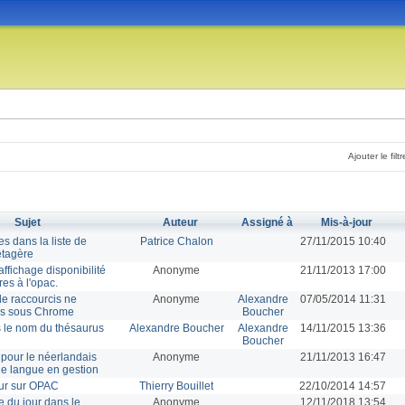
Ajouter le filtr
Sujet
Auteur
Assigné à
Mis-à-jour
tes dans la liste de
Patrice Chalon
27/11/2015 10:40
étagère
ffichage disponibilité
Anonyme
21/11/2013 17:00
es à l'opac.
e raccourcis ne
Anonyme
Alexandre
07/05/2014 11:31
as sous Chrome
Boucher
 le nom du thésaurus
Alexandre Boucher
Alexandre
14/11/2015 13:36
Boucher
pour le néerlandais
Anonyme
21/11/2013 16:47
 de langue en gestion
ur sur OPAC
Thierry Bouillet
22/10/2014 14:57
e du jour dans le
Anonyme
12/11/2018 13:54