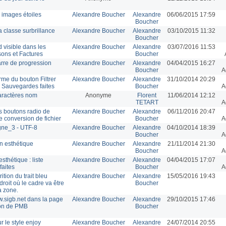
 images étoiles
Alexandre Boucher
Alexandre
06/06/2015 17:59
Boucher
 classe surbrillance
Alexandre Boucher
Alexandre
03/10/2015 11:32
Boucher
 visible dans les
Alexandre Boucher
Alexandre
03/07/2016 11:53
sons et Factures
Boucher
barre de progression
Alexandre Boucher
Alexandre
04/04/2015 16:27
Boucher
A
me du bouton Filtrer
Alexandre Boucher
Alexandre
31/10/2014 20:29
 Sauvegardes faites
Boucher
A
ractères nom
Anonyme
Florent
11/06/2014 12:12
TETART
A
s boutons radio de
Alexandre Boucher
Alexandre
06/11/2016 20:47
e conversion de fichier
Boucher
A
gne_3 - UTF-8
Alexandre Boucher
Alexandre
04/10/2014 18:39
Boucher
A
n esthétique
Alexandre Boucher
Alexandre
21/11/2014 21:30
Boucher
A
sthétique : liste
Alexandre Boucher
Alexandre
04/04/2015 17:07
faites
Boucher
A
rition du trait bleu
Alexandre Boucher
Alexandre
15/05/2016 19:43
droit où le cadre va être
Boucher
a zone.
.sigb.net dans la page
Alexandre Boucher
Alexandre
29/10/2015 17:46
on de PMB
Boucher
r le style enjoy
Alexandre Boucher
Alexandre
24/07/2014 20:55