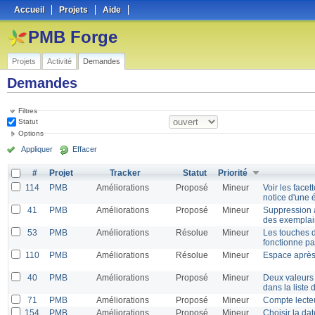
Accueil
Projets
Aide
PMB Forge
Projets
Activité
Demandes
Demandes
Filtres
Statut
Options
Appliquer
Effacer
#
Projet
Tracker
Statut
Priorité
114
PMB
Améliorations
Proposé
Mineur
Voir les facet
notice d'une 
41
PMB
Améliorations
Proposé
Mineur
Suppression a
des exemplair
53
PMB
Améliorations
Résolue
Mineur
Les touches d
fonctionne p
110
PMB
Améliorations
Résolue
Mineur
Espace après
40
PMB
Améliorations
Proposé
Mineur
Deux valeurs 
dans la liste
71
PMB
Améliorations
Proposé
Mineur
Compte lecte
154
PMB
Améliorations
Proposé
Mineur
Choisir la dat