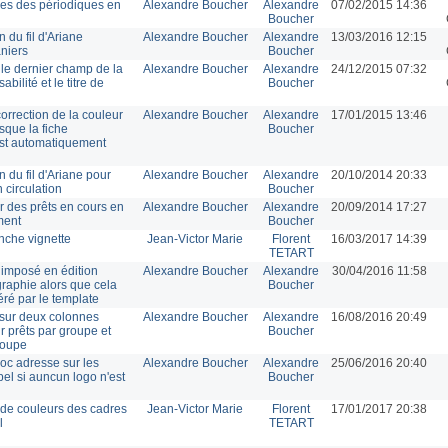
tres des périodiques en
Alexandre Boucher
Alexandre
07/02/2015 14:36
Boucher
 du fil d'Ariane
Alexandre Boucher
Alexandre
13/03/2016 12:15
niers
Boucher
le dernier champ de la
Alexandre Boucher
Alexandre
24/12/2015 07:32
ilité et le titre de
Boucher
correction de la couleur
Alexandre Boucher
Alexandre
17/01/2015 13:46
sque la fiche
Boucher
st automatiquement
 du fil d'Ariane pour
Alexandre Boucher
Alexandre
20/10/2014 20:33
 circulation
Boucher
r des prêts en cours en
Alexandre Boucher
Alexandre
20/09/2014 17:27
ment
Boucher
anche vignette
Jean-Victor Marie
Florent
16/03/2017 14:39
TETART
 imposé en édition
Alexandre Boucher
Alexandre
30/04/2016 11:58
graphie alors que cela
Boucher
éré par le template
l sur deux colonnes
Alexandre Boucher
Alexandre
16/08/2016 20:49
 prêts par groupe et
Boucher
roupe
oc adresse sur les
Alexandre Boucher
Alexandre
25/06/2016 20:40
pel si auncun logo n'est
Boucher
e couleurs des cadres
Jean-Victor Marie
Florent
17/01/2017 20:38
l
TETART