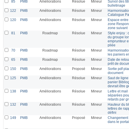
85
PMB
Améliorations
Résolue
Mineur
Survol des ti
bulletinage
122
PMB
Améliorations
Résolue
Mineur
Harmonisation
Catalogue Pa
120
PMB
Améliorations
Résolue
Mineur
Espace entre 
zone Responsab
zone suivant
81
PMB
Roadmap
Résolue
Mineur
Style enjoy : 
du groupe lor
emprunteur e
pliée
70
PMB
Roadmap
Résolue
Mineur
Harmonisation
les paniers en
65
PMB
Roadmap
Résolue
Mineur
Date de retou
prêt de docu
150
PMB
Améliorations
Proposé
Mineur
Sortie pdf pl
document
125
PMB
Améliorations
Résolue
Mineur
Saut de ligne
panier Biblio
devrait être g
138
PMB
Améliorations
Résolue
Mineur
Lettre et mai
séparées pour
retards par g
132
PMB
Améliorations
Résolue
Mineur
Hauteur du bl
lettres de rap
défini
149
PMB
Améliorations
Proposé
Mineur
Changement d
dans le portai