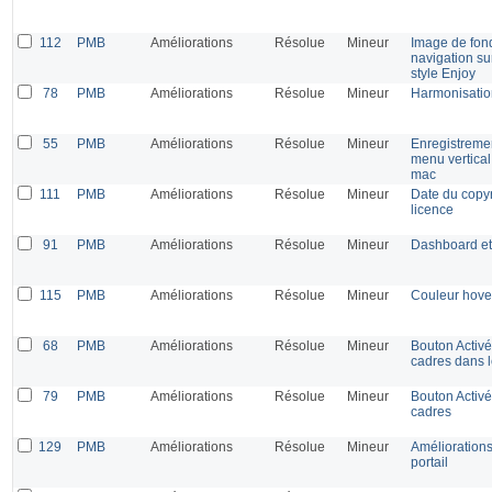
112
PMB
Améliorations
Résolue
Mineur
Image de fond
navigation su
style Enjoy
78
PMB
Améliorations
Résolue
Mineur
Harmonisatio
55
PMB
Améliorations
Résolue
Mineur
Enregistreme
menu vertica
mac
111
PMB
Améliorations
Résolue
Mineur
Date du copyr
licence
91
PMB
Améliorations
Résolue
Mineur
Dashboard et 
115
PMB
Améliorations
Résolue
Mineur
Couleur hover
68
PMB
Améliorations
Résolue
Mineur
Bouton Activ
cadres dans l
79
PMB
Améliorations
Résolue
Mineur
Bouton Activ
cadres
129
PMB
Améliorations
Résolue
Mineur
Améliorations
portail