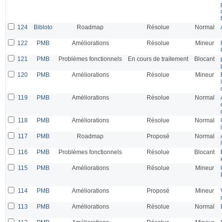
124
Bibloto
Roadmap
Résolue
Normal
122
PMB
Améliorations
Résolue
Mineur
121
PMB
Problèmes fonctionnels
En cours de traitement
Blocant
120
PMB
Améliorations
Résolue
Mineur
119
PMB
Améliorations
Résolue
Normal
118
PMB
Améliorations
Résolue
Normal
117
PMB
Roadmap
Proposé
Normal
116
PMB
Problèmes fonctionnels
Résolue
Blocant
115
PMB
Améliorations
Résolue
Mineur
114
PMB
Améliorations
Proposé
Mineur
113
PMB
Améliorations
Résolue
Normal