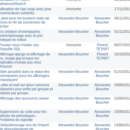
advancedSearch
utilisation de l'api soap avec java
Anonyme
17/11/201
(connecteurs sortants)
Label pour les boutons radio de
Alexandre Boucher
Alexandre
06/11/201
choix en fin de conversion de
Boucher
fichier
En création d'exemplaires :
Alexandre Boucher
Alexandre
01/11/201
préremplissage avec le prix
Boucher
indiqué en notice
Pouvez-vous m'aider svp -
Anonyme
Florent
06/07/202
Requête SQL
TETART
Affichage django et affichage de
Alexandre Boucher
Florent
16/10/201
no_image.jpg lorsque les
TETART
vignettes n'existe pas chez
Amazon
Style possible dans le statut des
Alexandre Boucher
Alexandre
01/10/201
exemplaires pour les affichages
Boucher
"classiques"
Lettre et mail sur deux colonnes
Alexandre Boucher
Alexandre
16/08/201
séparées pour prêts par groupe et
Boucher
retards par groupe
Affichage des raccourcis clavier
Alexandre Boucher
Alexandre
15/08/201
Boucher
Suppression du code pour les
Alexandre Boucher
Alexandre
15/08/201
articles de périodiques -
Boucher
Problème de vignette
Dédoublonnage lors de l'import
Alexandre Boucher
Alexandre
13/08/201
de dépouillements de
Boucher