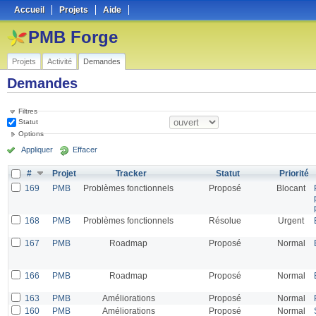
Accueil
Projets
Aide
PMB Forge
Projets
Activité
Demandes
Demandes
Filtres
Statut
Options
Appliquer
Effacer
#
Projet
Tracker
Statut
Priorité
169
PMB
Problèmes fonctionnels
Proposé
Blocant
168
PMB
Problèmes fonctionnels
Résolue
Urgent
167
PMB
Roadmap
Proposé
Normal
166
PMB
Roadmap
Proposé
Normal
163
PMB
Améliorations
Proposé
Normal
160
PMB
Améliorations
Proposé
Normal