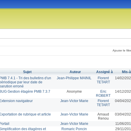
Ajouter le filtr
Sujet
Auteur
Assigné à
Mis-à
PMB 7.4.1 - Tri des bulletins d'un
Jean-Philippe MAINIL
Florent
14/02/202
périodique par leur date de
TETART
parution erroné
BUG Gestion étagère PMB 7.3.7
Anonyme
Eric
14/12/202
ROBERT
Extension navigateur
Jean-Victor Marie
Florent
04/04/202
TETART
Exportation de rubrique et article
Jean-Victor Marie
Arnaud
03/04/202
Renou
Portail
Jean-Victor Marie
11/06/201
Simplification des étagères et
Romaric Poncin
29/11/201