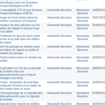
périodiques pour les fonctions
d'import Bretagne et BCDI
Compatibilité UTF-8 pour fonction
Alexandre Boucher
Alexandre
13/08/201
d'import Bretagne et BCDI
Boucher
Image de fond visible dans les
Alexandre Boucher
Alexandre
03/07/201
frames Livraisons et Factures
Boucher
Hauteur du bloc adresse sur les
Alexandre Boucher
Alexandre
25/06/201
lettres de rappel si auncun logo
Boucher
n'est défini
Problème de saut de ligne entre
Alexandre Boucher
Alexandre
25/06/201
le lieu et la date dans les lettres
Boucher
de rappel
Nom du groupe en double dans
Alexandre Boucher
Alexandre
25/06/201
les lettres de rappel en prêts et
Boucher
retards par groupe
Améliorations dans la création du
Alexandre Boucher
Alexandre
18/06/201
portail
Boucher
Duplication de l'url de la vignette
Alexandre Boucher
Alexandre
08/06/201
du bulletin dans les
Boucher
dépouillements avec l'import
Bretagne (ou bcdi)
Portail : disparition du trait bleu
Alexandre Boucher
Alexandre
15/05/201
indiquant l'endroit où le cadre va
Boucher
être inséré dans la zone.
Préremplissage de la vignette des
Alexandre Boucher
Alexandre
07/05/201
dépouillements avec la vignette
Boucher
du bulletin
Saut de ligne imposé en édition
Alexandre Boucher
Alexandre
30/04/201