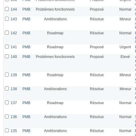
144
PMB
Problèmes fonctionnels
Proposé
Normal
143
PMB
Améliorations
Résolue
Mineur
142
PMB
Roadmap
Résolue
Normal
141
PMB
Roadmap
Proposé
Urgent
140
PMB
Problèmes fonctionnels
Proposé
Elevé
139
PMB
Roadmap
Résolue
Mineur
138
PMB
Améliorations
Résolue
Mineur
137
PMB
Roadmap
Résolue
Normal
136
PMB
Améliorations
Résolue
Normal
135
PMB
Améliorations
Résolue
Normal