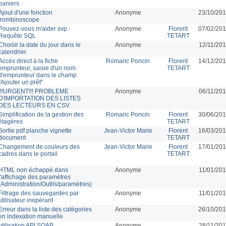
paniers
Ajout d'une fonction
Anonyme
23/10/201
trombinoscope
Pouvez-vous m'aider svp -
Anonyme
Florent
07/02/201
Requête SQL
TETART
Choisir la date du jour dans le
Anonyme
12/11/201
calendrier
Accès direct à la fiche
Romaric Poncin
Florent
14/12/201
emprunteur, saisie d'un nom
TETART
d'emprunteur dans le champ
"Ajouter un prêt"
!!!URGENT!!! PROBLEME
Anonyme
06/11/201
D'IMPORTATION DES LISTES
DES LECTEURS EN CSV.
Simplification de la gestion des
Romaric Poncin
Florent
30/06/201
étagères
TETART
Sortie pdf planche vignette
Jean-Victor Marie
Florent
16/03/201
document
TETART
Changement de couleurs des
Jean-Victor Marie
Florent
17/01/201
cadres dans le portail
TETART
HTML non échappé dans
Anonyme
11/01/201
l'affichage des paramètres
(Administration/Outils/paramètres)
Filtrage des sauvegardes par
Anonyme
11/01/201
utilisateur inopérant
Erreur dans la liste des catégories
Anonyme
26/10/201
en indexation manuelle
utilisation API SOAP
Anonyme
28/11/201