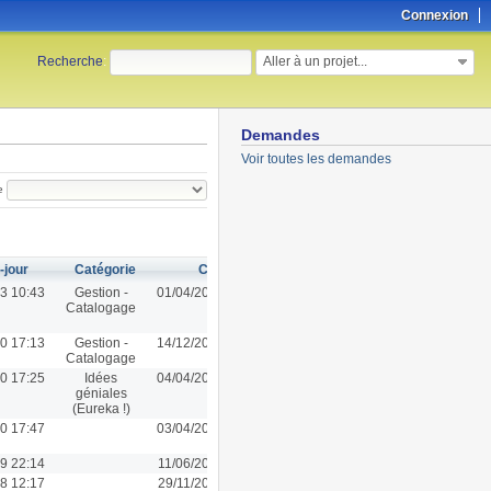
Connexion
Aller à un projet...
Recherche
:
Demandes
Voir toutes les demandes
e
-jour
Catégorie
Créé
3 10:43
Gestion -
01/04/2022 10:56
Catalogage
0 17:13
Gestion -
14/12/2020 16:10
Catalogage
0 17:25
Idées
04/04/2020 17:25
géniales
(Eureka !)
0 17:47
03/04/2020 17:46
9 22:14
11/06/2019 22:14
8 12:17
29/11/2018 12:17