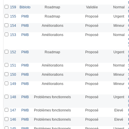
159
Bibloto
Roadmap
Validée
Normal
155
PMB
Roadmap
Proposé
Urgent
154
PMB
Améliorations
Proposé
Mineur
153
PMB
Améliorations
Proposé
Normal
152
PMB
Roadmap
Proposé
Urgent
151
PMB
Améliorations
Proposé
Normal
150
PMB
Améliorations
Proposé
Mineur
149
PMB
Améliorations
Proposé
Mineur
148
PMB
Problèmes fonctionnels
Proposé
Urgent
147
PMB
Problèmes fonctionnels
Proposé
Elevé
146
PMB
Problèmes fonctionnels
Proposé
Elevé
145
PMB
Problèmes fonctionnels
Proposé
Urgent