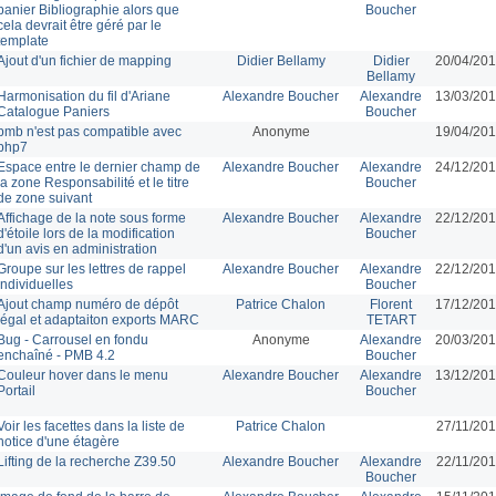
panier Bibliographie alors que
Boucher
cela devrait être géré par le
template
Ajout d'un fichier de mapping
Didier Bellamy
Didier
20/04/201
Bellamy
Harmonisation du fil d'Ariane
Alexandre Boucher
Alexandre
13/03/201
Catalogue Paniers
Boucher
pmb n'est pas compatible avec
Anonyme
19/04/201
php7
Espace entre le dernier champ de
Alexandre Boucher
Alexandre
24/12/201
la zone Responsabilité et le titre
Boucher
de zone suivant
Affichage de la note sous forme
Alexandre Boucher
Alexandre
22/12/201
d'étoile lors de la modification
Boucher
d'un avis en administration
Groupe sur les lettres de rappel
Alexandre Boucher
Alexandre
22/12/201
individuelles
Boucher
Ajout champ numéro de dépôt
Patrice Chalon
Florent
17/12/201
légal et adaptaiton exports MARC
TETART
Bug - Carrousel en fondu
Anonyme
Alexandre
20/03/201
enchaîné - PMB 4.2
Boucher
Couleur hover dans le menu
Alexandre Boucher
Alexandre
13/12/201
Portail
Boucher
Voir les facettes dans la liste de
Patrice Chalon
27/11/201
notice d'une étagère
Lifting de la recherche Z39.50
Alexandre Boucher
Alexandre
22/11/201
Boucher