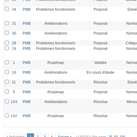
34
PMB
Problèmes fonctionnels
Proposé
Elevé
31
PMB
Améliorations
Proposé
Norma
30
PMB
Améliorations
Proposé
Norma
28
PMB
Problèmes fonctionnels
Proposé
Critiq
24
PMB
Problèmes fonctionnels
Proposé
Norma
1
PMB
Roadmap
Validée
Norma
16
PMB
Améliorations
En cours d'étude
Norma
11
PMB
Problèmes fonctionnels
Résolue
Elevé
5
PMB
Roadmap
Proposé
Norma
143
PMB
Améliorations
Résolue
Mineu
142
PMB
Roadmap
Résolue
Norma
« Précédent
1
2
3
4
Suivant »
(1-50/151)
Par page :
25
,
50
,
100