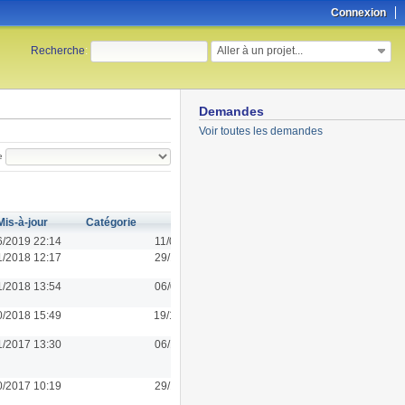
Connexion
Aller à un projet...
Recherche
:
Demandes
Voir toutes les demandes
e
Mis-à-jour
Catégorie
Créé
6/2019 22:14
11/06/2019 22:14
1/2018 12:17
29/11/2018 12:17
1/2018 13:54
06/02/2018 11:10
0/2018 15:49
19/10/2018 15:48
1/2017 13:30
06/11/2017 13:30
0/2017 10:19
29/11/2016 13:40