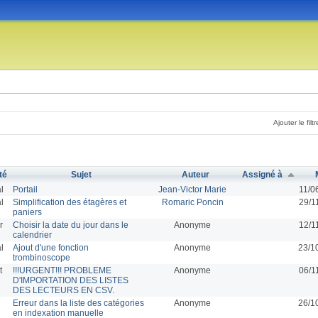
Ajouter le filtr
té
Sujet
Auteur
Assigné à
l
Portail
Jean-Victor Marie
11/0
l
Simplification des étagères et
Romaric Poncin
29/1
paniers
r
Choisir la date du jour dans le
Anonyme
12/1
calendrier
l
Ajout d'une fonction
Anonyme
23/1
trombinoscope
t
!!!URGENT!!! PROBLEME
Anonyme
06/1
D'IMPORTATION DES LISTES
DES LECTEURS EN CSV.
Erreur dans la liste des catégories
Anonyme
26/1
en indexation manuelle