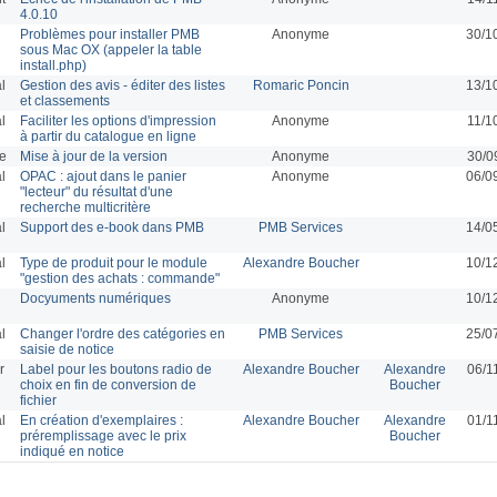
4.0.10
Problèmes pour installer PMB
Anonyme
30/1
sous Mac OX (appeler la table
install.php)
l
Gestion des avis - éditer des listes
Romaric Poncin
13/1
et classements
l
Faciliter les options d'impression
Anonyme
11/1
à partir du catalogue en ligne
ue
Mise à jour de la version
Anonyme
30/0
l
OPAC : ajout dans le panier
Anonyme
06/0
"lecteur" du résultat d'une
recherche multicritère
l
Support des e-book dans PMB
PMB Services
14/0
l
Type de produit pour le module
Alexandre Boucher
10/1
"gestion des achats : commande"
Docyuments numériques
Anonyme
10/1
l
Changer l'ordre des catégories en
PMB Services
25/0
saisie de notice
r
Label pour les boutons radio de
Alexandre Boucher
Alexandre
06/1
choix en fin de conversion de
Boucher
fichier
l
En création d'exemplaires :
Alexandre Boucher
Alexandre
01/1
préremplissage avec le prix
Boucher
indiqué en notice