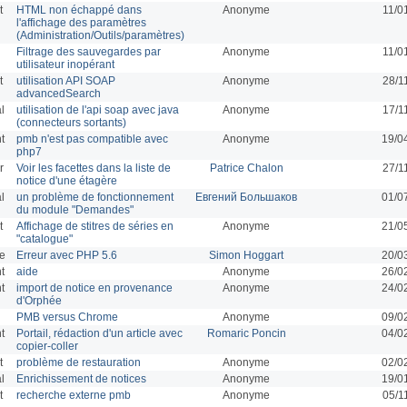
t
HTML non échappé dans
Anonyme
11/0
l'affichage des paramètres
(Administration/Outils/paramètres)
Filtrage des sauvegardes par
Anonyme
11/0
utilisateur inopérant
t
utilisation API SOAP
Anonyme
28/1
advancedSearch
l
utilisation de l'api soap avec java
Anonyme
17/1
(connecteurs sortants)
t
pmb n'est pas compatible avec
Anonyme
19/0
php7
r
Voir les facettes dans la liste de
Patrice Chalon
27/1
notice d'une étagère
l
un problème de fonctionnement
Евгений Большаков
01/0
du module "Demandes"
t
Affichage de stitres de séries en
Anonyme
21/0
"catalogue"
ue
Erreur avec PHP 5.6
Simon Hoggart
20/0
t
aide
Anonyme
26/0
t
import de notice en provenance
Anonyme
24/0
d'Orphée
PMB versus Chrome
Anonyme
09/0
t
Portail, rédaction d'un article avec
Romaric Poncin
04/0
copier-coller
t
problème de restauration
Anonyme
02/0
l
Enrichissement de notices
Anonyme
19/0
t
recherche externe pmb
Anonyme
05/1