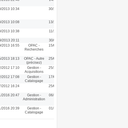
0/2013 10:34
30/10/2013 10:34
0/2013 10:08
13/10/2013 10:08
0/2013 10:38
11/10/2013 10:38
9/2013 20:11
30/09/2013 20:11
9/2013 16:55
OPAC -
15/07/2013 15:02
Recherches
5/2013 18:13
OPAC - Autre
25/07/2012 16:09
(précisez)
2/2012 17:10
Gestion -
25/10/2012 12:03
Acquisitions
2/2012 17:08
Gestion -
17/09/2012 08:46
Catalogage
7/2012 16:24
25/07/2012 16:24
1/2016 20:47
Gestion -
06/11/2016 20:35
Administration
1/2016 20:39
Gestion -
01/11/2016 20:39
Catalogage