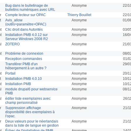
Bug dans le bulletinage de
Anonyme
22/1
bulletins numériques avec URL
r
Compte lecteur sur OPAC
Thierry Bouillet
22/1
t
Avis_allow
Anonyme
01/0
(outils>paramètre>OPAC)
t
Clic droit dans Autorités
Anonyme
03/0
t
Installation PMB 4.0.12 sur
Anonyme
16/0
Serveur Windows 2008 R2
l
ZOTERO
Anonyme
21/0
t
Problème de connexion
Anonyme
08/0
Reception commandes
Anonyme
01/0
Transférer PMB d'un
Anonyme
29/0
hébergement à un autre ?
t
Portail
Anonyme
20/1
t
Installation PMB 4.0.10
Anonyme
10/1
t
Installation PMB
Anonyme
10/1
l
module drupal6 pour webservice
Anonyme
08/1
PMB
l
éditer liste exemplaires avec
Anonyme
26/1
champ personnalisé
r
Suppression affichage
Anonyme
21/1
disponibilité des exemplaires à
l'opac.
r
Deux valeurs pour le néerlandais
Anonyme
21/1
dans la liste de langue en gestion
t
Échec de l'installation de PMB
Anonyme
14/1