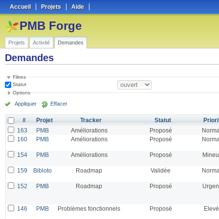
Accueil
Projets
Aide
PMB Forge
Projets
Activité
Demandes
Demandes
Filtres
Statut
Options
Appliquer
Effacer
#
Projet
Tracker
Statut
Priori
163
PMB
Améliorations
Proposé
Norma
160
PMB
Améliorations
Proposé
Norma
154
PMB
Améliorations
Proposé
Mineu
159
Bibloto
Roadmap
Validée
Norma
152
PMB
Roadmap
Proposé
Urgen
146
PMB
Problèmes fonctionnels
Proposé
Elevé