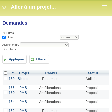
Aller à un projet...
Demandes
Filtres
Statut
Ajouter le filtre
Options
Appliquer
Effacer
#
Projet
Tracker
Statut
159
Bibloto
Roadmap
Validée
163
PMB
Améliorations
Proposé
160
PMB
Améliorations
Proposé
154
PMB
Améliorations
Proposé
152
PMB
Roadmap
Proposé