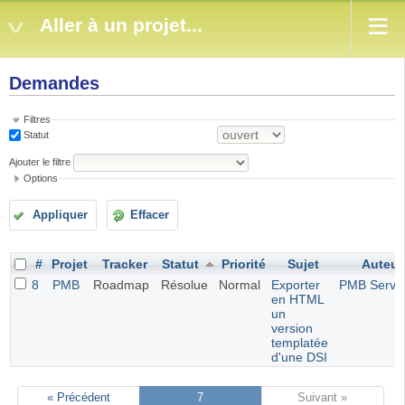
Aller à un projet...
Demandes
Filtres
Statut
Ajouter le filtre
Options
Appliquer
Effacer
#
Projet
Tracker
Statut
Priorité
Sujet
Auteur
8
PMB
Roadmap
Résolue
Normal
Exporter
PMB Servi
en HTML
un
version
templatée
d'une DSI
« Précédent
7
Suivant »