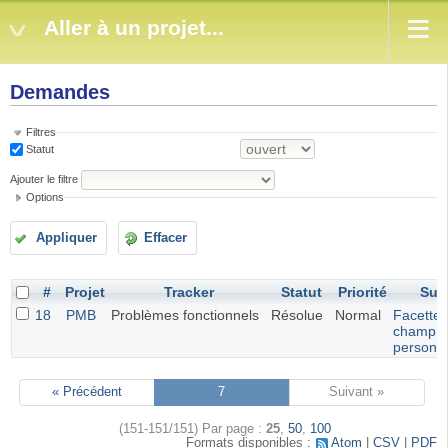
Aller à un projet...
Demandes
Filtres
Statut
Ajouter le filtre
Options
Appliquer
Effacer
#
Projet
Tracker
Statut
Priorité
Suje
18
PMB
Problèmes fonctionnels
Résolue
Normal
Facette 
champ
personna
« Précédent
7
Suivant »
(151-151/151)
Par page :
25
,
50
,
100
Formats disponibles :
Atom
CSV
PDF