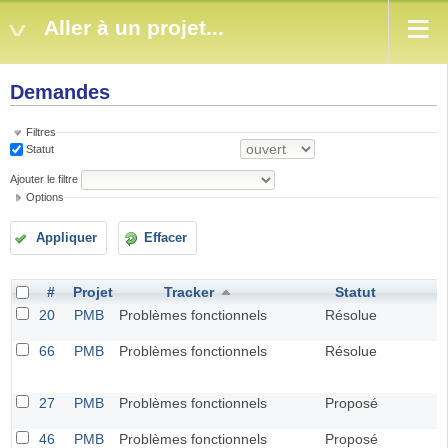
Aller à un projet...
Demandes
Filtres
Statut
Ajouter le filtre
Options
Appliquer
Effacer
#
Projet
Tracker
Statut
P
20
PMB
Problèmes fonctionnels
Résolue
66
PMB
Problèmes fonctionnels
Résolue
27
PMB
Problèmes fonctionnels
Proposé
U
46
PMB
Problèmes fonctionnels
Proposé
U