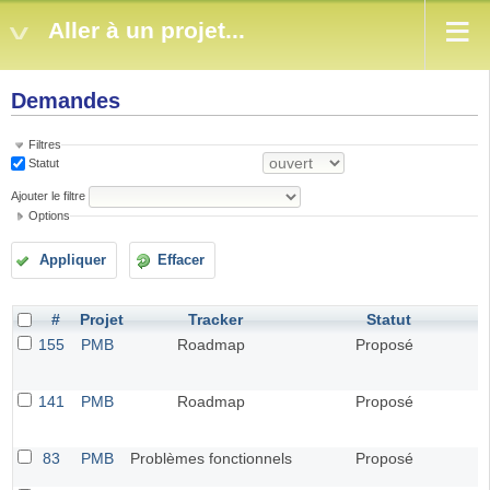
Aller à un projet...
Demandes
Filtres
Statut
Ajouter le filtre
Options
Appliquer
Effacer
#
Projet
Tracker
Statut
P
155
PMB
Roadmap
Proposé
141
PMB
Roadmap
Proposé
83
PMB
Problèmes fonctionnels
Proposé