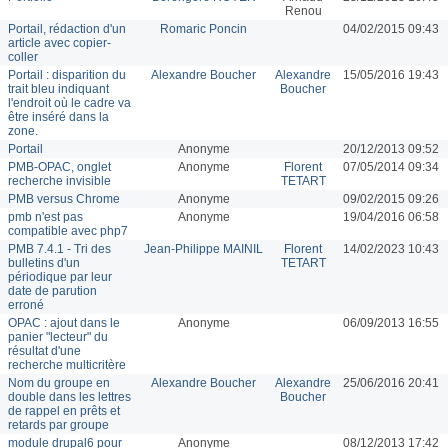
Renou
Portail, rédaction d'un
Romaric Poncin
04/02/2015 09:43
article avec copier-
coller
Portail : disparition du
Alexandre Boucher
Alexandre
15/05/2016 19:43
trait bleu indiquant
Boucher
l'endroit où le cadre va
être inséré dans la
zone.
Portail
Anonyme
20/12/2013 09:52
PMB-OPAC, onglet
Anonyme
Florent
07/05/2014 09:34
recherche invisible
TETART
PMB versus Chrome
Anonyme
09/02/2015 09:26
pmb n'est pas
Anonyme
19/04/2016 06:58
compatible avec php7
PMB 7.4.1 - Tri des
Jean-Philippe MAINIL
Florent
14/02/2023 10:43
bulletins d'un
TETART
périodique par leur
date de parution
erroné
OPAC : ajout dans le
Anonyme
06/09/2013 16:55
panier "lecteur" du
résultat d'une
recherche multicritère
Nom du groupe en
Alexandre Boucher
Alexandre
25/06/2016 20:41
double dans les lettres
Boucher
de rappel en prêts et
retards par groupe
module drupal6 pour
Anonyme
08/12/2013 17:42