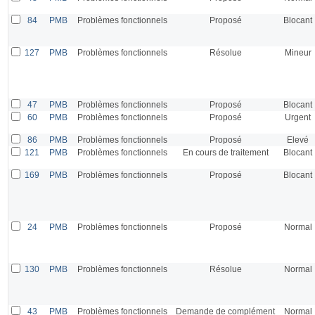
84
PMB
Problèmes fonctionnels
Proposé
Blocant
127
PMB
Problèmes fonctionnels
Résolue
Mineur
47
PMB
Problèmes fonctionnels
Proposé
Blocant
60
PMB
Problèmes fonctionnels
Proposé
Urgent
86
PMB
Problèmes fonctionnels
Proposé
Elevé
121
PMB
Problèmes fonctionnels
En cours de traitement
Blocant
169
PMB
Problèmes fonctionnels
Proposé
Blocant
24
PMB
Problèmes fonctionnels
Proposé
Normal
130
PMB
Problèmes fonctionnels
Résolue
Normal
43
PMB
Problèmes fonctionnels
Demande de complément
Normal