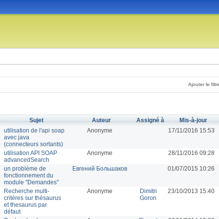
Ajouter le filtr
é
Sujet
Auteur
Assigné à
Mis-à-jour
utilisation de l'api soap
Anonyme
17/11/2016 15:53
avec java
(connecteurs sortants)
utilisation API SOAP
Anonyme
28/11/2016 09:28
advancedSearch
un problème de
Евгений Большаков
01/07/2015 10:26
fonctionnement du
module "Demandes"
Recherche multi-
Anonyme
Dimitri
23/10/2013 15:40
critères sur thésaurus
Goron
et thesaurus par
défaut