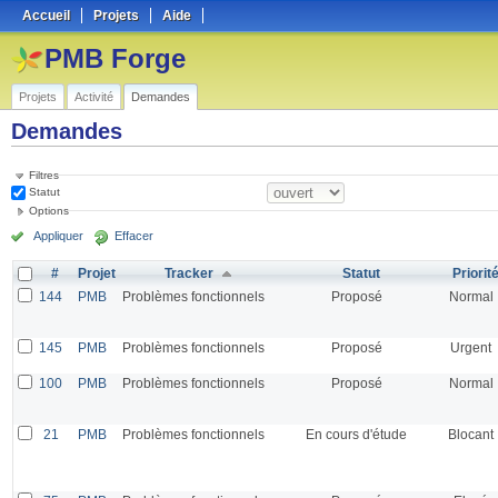
Accueil
Projets
Aide
PMB Forge
Projets
Activité
Demandes
Demandes
Filtres
Statut
Options
Appliquer
Effacer
#
Projet
Tracker
Statut
Priorit
144
PMB
Problèmes fonctionnels
Proposé
Normal
145
PMB
Problèmes fonctionnels
Proposé
Urgent
100
PMB
Problèmes fonctionnels
Proposé
Normal
21
PMB
Problèmes fonctionnels
En cours d'étude
Blocant