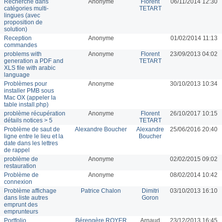
Recherche dans
Anonyme
Florent
06/11/2014 12:30
catégories multi-
TETART
lingues (avec
proposition de
solution)
Reception
Anonyme
01/02/2014 11:13
commandes
problems with
Anonyme
Florent
23/09/2013 04:02
generation a PDF and
TETART
XLS file with arabic
language
Problèmes pour
Anonyme
30/10/2013 10:34
installer PMB sous
Mac OX (appeler la
table install.php)
problème récupération
Anonyme
Florent
26/10/2017 10:15
détails notices > 5
TETART
Problème de saut de
Alexandre Boucher
Alexandre
25/06/2016 20:40
ligne entre le lieu et la
Boucher
date dans les lettres
de rappel
problème de
Anonyme
02/02/2015 09:02
restauration
Problème de
Anonyme
08/02/2014 10:42
connexion
Problème affichage
Patrice Chalon
Dimitri
03/10/2013 16:10
dans liste autres
Goron
emprunt des
emprunteurs
Portfolio
Bérengère ROYER
Arnaud
23/12/2013 16:45