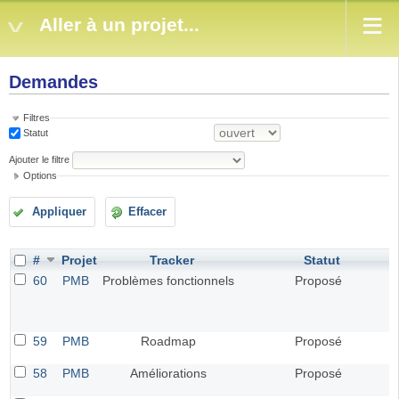
Aller à un projet...
Demandes
Filtres
Statut
Ajouter le filtre
Options
Appliquer
Effacer
#
Projet
Tracker
Statut
60
PMB
Problèmes fonctionnels
Proposé
59
PMB
Roadmap
Proposé
58
PMB
Améliorations
Proposé