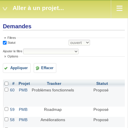
Aller à un projet...
Demandes
Filtres
Statut
Ajouter le filtre
Options
Appliquer
Effacer
#
Projet
Tracker
Statut
60
PMB
Problèmes fonctionnels
Proposé
59
PMB
Roadmap
Proposé
58
PMB
Améliorations
Proposé