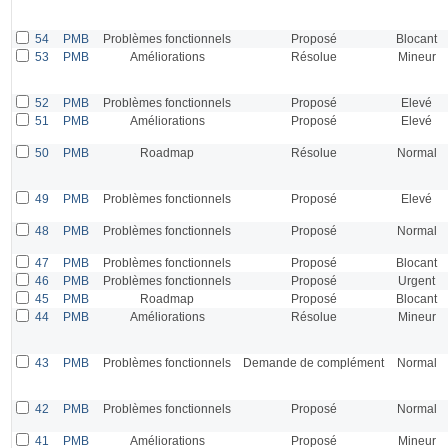
54
PMB
Problèmes fonctionnels
Proposé
Blocant
53
PMB
Améliorations
Résolue
Mineur
52
PMB
Problèmes fonctionnels
Proposé
Elevé
51
PMB
Améliorations
Proposé
Elevé
50
PMB
Roadmap
Résolue
Normal
49
PMB
Problèmes fonctionnels
Proposé
Elevé
48
PMB
Problèmes fonctionnels
Proposé
Normal
47
PMB
Problèmes fonctionnels
Proposé
Blocant
46
PMB
Problèmes fonctionnels
Proposé
Urgent
45
PMB
Roadmap
Proposé
Blocant
44
PMB
Améliorations
Résolue
Mineur
43
PMB
Problèmes fonctionnels
Demande de complément
Normal
42
PMB
Problèmes fonctionnels
Proposé
Normal
41
PMB
Améliorations
Proposé
Mineur