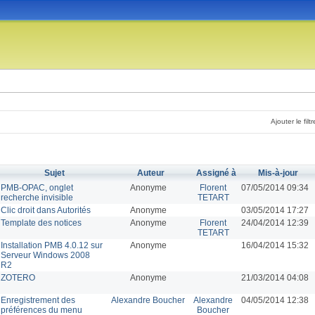
Ajouter le filtr
Sujet
Auteur
Assigné à
Mis-à-jour
PMB-OPAC, onglet
Anonyme
Florent
07/05/2014 09:34
recherche invisible
TETART
Clic droit dans Autorités
Anonyme
03/05/2014 17:27
Template des notices
Anonyme
Florent
24/04/2014 12:39
TETART
Installation PMB 4.0.12 sur
Anonyme
16/04/2014 15:32
Serveur Windows 2008
R2
ZOTERO
Anonyme
21/03/2014 04:08
Enregistrement des
Alexandre Boucher
Alexandre
04/05/2014 12:38
préférences du menu
Boucher