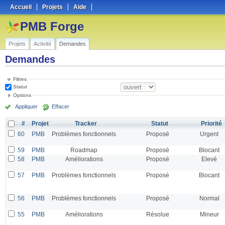
Accueil
Projets
Aide
PMB Forge
Projets
Activité
Demandes
Demandes
Filtres
Statut
Options
Appliquer
Effacer
#
Projet
Tracker
Statut
Priorité
60
PMB
Problèmes fonctionnels
Proposé
Urgent
59
PMB
Roadmap
Proposé
Blocant
58
PMB
Améliorations
Proposé
Elevé
57
PMB
Problèmes fonctionnels
Proposé
Blocant
56
PMB
Problèmes fonctionnels
Proposé
Normal
55
PMB
Améliorations
Résolue
Mineur