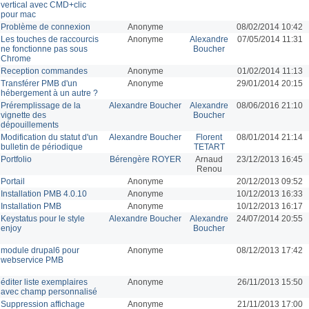
vertical avec CMD+clic
pour mac
Problème de connexion
Anonyme
08/02/2014 10:42
Les touches de raccourcis
Anonyme
Alexandre
07/05/2014 11:31
ne fonctionne pas sous
Boucher
Chrome
Reception commandes
Anonyme
01/02/2014 11:13
Transférer PMB d'un
Anonyme
29/01/2014 20:15
hébergement à un autre ?
Préremplissage de la
Alexandre Boucher
Alexandre
08/06/2016 21:10
vignette des
Boucher
dépouillements
Modification du statut d'un
Alexandre Boucher
Florent
08/01/2014 21:14
bulletin de périodique
TETART
Portfolio
Bérengère ROYER
Arnaud
23/12/2013 16:45
Renou
Portail
Anonyme
20/12/2013 09:52
Installation PMB 4.0.10
Anonyme
10/12/2013 16:33
Installation PMB
Anonyme
10/12/2013 16:17
Keystatus pour le style
Alexandre Boucher
Alexandre
24/07/2014 20:55
enjoy
Boucher
module drupal6 pour
Anonyme
08/12/2013 17:42
webservice PMB
éditer liste exemplaires
Anonyme
26/11/2013 15:50
avec champ personnalisé
Suppression affichage
Anonyme
21/11/2013 17:00