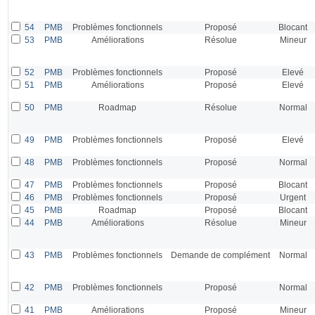
54
PMB
Problèmes fonctionnels
Proposé
Blocant
53
PMB
Améliorations
Résolue
Mineur
52
PMB
Problèmes fonctionnels
Proposé
Elevé
51
PMB
Améliorations
Proposé
Elevé
50
PMB
Roadmap
Résolue
Normal
49
PMB
Problèmes fonctionnels
Proposé
Elevé
48
PMB
Problèmes fonctionnels
Proposé
Normal
47
PMB
Problèmes fonctionnels
Proposé
Blocant
46
PMB
Problèmes fonctionnels
Proposé
Urgent
45
PMB
Roadmap
Proposé
Blocant
44
PMB
Améliorations
Résolue
Mineur
43
PMB
Problèmes fonctionnels
Demande de complément
Normal
42
PMB
Problèmes fonctionnels
Proposé
Normal
41
PMB
Améliorations
Proposé
Mineur