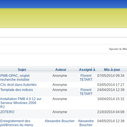
Ajouter le filtr
Sujet
Auteur
Assigné à
Mis-à-jour
PMB-OPAC, onglet
Anonyme
Florent
07/05/2014 09:34
recherche invisible
TETART
Clic droit dans Autorités
Anonyme
03/05/2014 17:27
Template des notices
Anonyme
Florent
24/04/2014 12:39
TETART
Installation PMB 4.0.12 sur
Anonyme
16/04/2014 15:32
Serveur Windows 2008
R2
ZOTERO
Anonyme
21/03/2014 04:08
Enregistrement des
Alexandre Boucher
Alexandre
04/05/2014 12:38
préférences du menu
Boucher