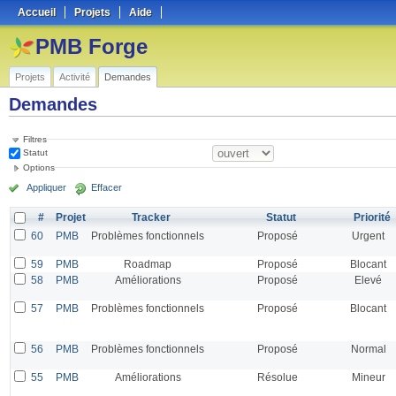
Accueil
Projets
Aide
PMB Forge
Projets
Activité
Demandes
Demandes
Filtres
Statut
Options
Appliquer
Effacer
#
Projet
Tracker
Statut
Priorité
60
PMB
Problèmes fonctionnels
Proposé
Urgent
59
PMB
Roadmap
Proposé
Blocant
58
PMB
Améliorations
Proposé
Elevé
57
PMB
Problèmes fonctionnels
Proposé
Blocant
56
PMB
Problèmes fonctionnels
Proposé
Normal
55
PMB
Améliorations
Résolue
Mineur