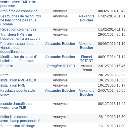
vertical avec CMD+clic
pour mac
Problème de connexion
Anonyme
08/02/2014 10:42
Les touches de raccourcis
Anonyme
Alexandre
07/05/2014 11:31
ne fonctionne pas sous
Boucher
Chrome
Reception commandes
Anonyme
01/02/2014 11:13
Transférer PMB d'un
Anonyme
29/01/2014 20:15
hébergement à un autre ?
Préremplissage de la
Alexandre Boucher
Alexandre
08/06/2016 21:10
vignette des
Boucher
dépouillements
Modification du statut d'un
Alexandre Boucher
Florent
08/01/2014 21:14
bulletin de périodique
TETART
Portfolio
Bérengère ROYER
Arnaud
23/12/2013 16:45
Renou
Portail
Anonyme
20/12/2013 09:52
Installation PMB 4.0.10
Anonyme
10/12/2013 16:33
Installation PMB
Anonyme
10/12/2013 16:17
Keystatus pour le style
Alexandre Boucher
Alexandre
24/07/2014 20:55
enjoy
Boucher
module drupal6 pour
Anonyme
08/12/2013 17:42
webservice PMB
éditer liste exemplaires
Anonyme
26/11/2013 15:50
avec champ personnalisé
Suppression affichage
Anonyme
21/11/2013 17:00