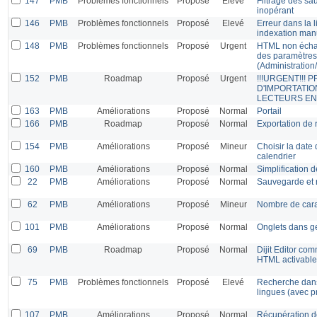
147
PMB
Problèmes fonctionnels
Proposé
Elevé
Filtrage des sa
inopérant
146
PMB
Problèmes fonctionnels
Proposé
Elevé
Erreur dans la 
indexation man
148
PMB
Problèmes fonctionnels
Proposé
Urgent
HTML non échap
des paramètres
(Administration
152
PMB
Roadmap
Proposé
Urgent
!!!URGENT!!!
D'IMPORTATIO
LECTEURS EN
163
PMB
Améliorations
Proposé
Normal
Portail
166
PMB
Roadmap
Proposé
Normal
Exportation de r
154
PMB
Améliorations
Proposé
Mineur
Choisir la date 
calendrier
160
PMB
Améliorations
Proposé
Normal
Simplification 
22
PMB
Améliorations
Proposé
Normal
Sauvegarde et r
62
PMB
Améliorations
Proposé
Mineur
Nombre de carac
101
PMB
Améliorations
Proposé
Normal
Onglets dans g
69
PMB
Roadmap
Proposé
Normal
Dijit Editor com
HTML activable
75
PMB
Problèmes fonctionnels
Proposé
Elevé
Recherche dans
lingues (avec p
107
PMB
Améliorations
Proposé
Normal
Récupération d