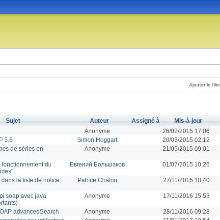
Ajouter le filtr
Sujet
Auteur
Assigné à
Mis-à-jour
Anonyme
26/02/2015 17:06
P 5.6
Simon Hoggart
20/03/2015 02:12
tres de séries en
Anonyme
21/05/2015 09:01
 fonctionnement du
Евгений Большаков
01/07/2015 10:26
ndes"
s dans la liste de notice
Patrice Chalon
27/11/2015 10:40
'api soap avec java
Anonyme
17/11/2016 15:53
rtants)
I SOAP advancedSearch
Anonyme
28/11/2016 09:28