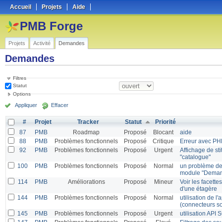
Accueil
Projets
Aide
PMB Forge
Projets
Activité
Demandes
Demandes
Filtres
Statut
Options
Appliquer
Effacer
#
Projet
Tracker
Statut
Priorité
87
PMB
Roadmap
Proposé
Blocant
aide
88
PMB
Problèmes fonctionnels
Proposé
Critique
Erreur avec PH
92
PMB
Problèmes fonctionnels
Proposé
Urgent
Affichage de sti
"catalogue"
100
PMB
Problèmes fonctionnels
Proposé
Normal
un problème de
module "Dema
114
PMB
Améliorations
Proposé
Mineur
Voir les facette
d'une étagère
144
PMB
Problèmes fonctionnels
Proposé
Normal
utilisation de l
(connecteurs so
145
PMB
Problèmes fonctionnels
Proposé
Urgent
utilisation AP