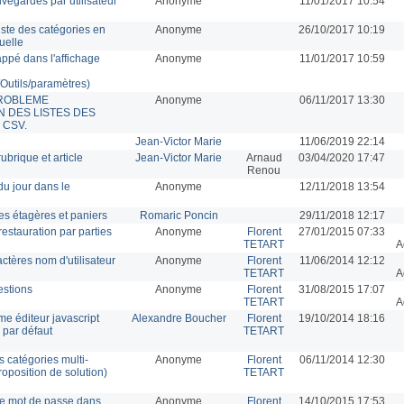
uvegardes par utilisateur
Anonyme
11/01/2017 10:54
liste des catégories en
Anonyme
26/10/2017 10:19
uelle
pé dans l'affichage
Anonyme
11/01/2017 10:59
/Outils/paramètres)
 PROBLEME
Anonyme
06/11/2017 13:30
N DES LISTES DES
 CSV.
Jean-Victor Marie
11/06/2019 22:14
ubrique et article
Jean-Victor Marie
Arnaud
03/04/2020 17:47
Renou
du jour dans le
Anonyme
12/11/2018 13:54
des étagères et paniers
Romaric Poncin
29/11/2018 12:17
estauration par parties
Anonyme
Florent
27/01/2015 07:33
TETART
A
tères nom d'utilisateur
Anonyme
Florent
11/06/2014 12:12
TETART
A
estions
Anonyme
Florent
31/08/2015 17:07
TETART
A
me éditeur javascript
Alexandre Boucher
Florent
19/10/2014 18:16
 par défaut
TETART
 catégories multi-
Anonyme
Florent
06/11/2014 12:30
roposition de solution)
TETART
e mot de passe dans
Anonyme
Florent
14/10/2015 17:53