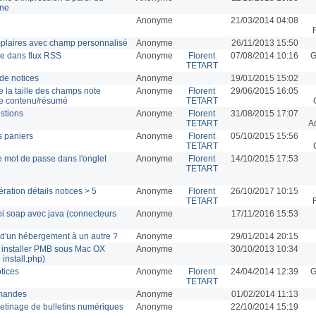
gne
Anonyme
21/03/2014 04:08
emplaires avec champ personnalisé
Anonyme
26/11/2013 15:50
e dans flux RSS
Anonyme
Florent
07/08/2014 10:16
G
TETART
de notices
Anonyme
19/01/2015 15:02
 la taille des champs note
Anonyme
Florent
29/06/2015 16:05
de contenu/résumé
TETART
stions
Anonyme
Florent
31/08/2015 17:07
TETART
A
es paniers
Anonyme
Florent
05/10/2015 15:56
TETART
 mot de passe dans l'onglet
Anonyme
Florent
14/10/2015 17:53
TETART
ation détails notices > 5
Anonyme
Florent
26/10/2017 10:15
TETART
'api soap avec java (connecteurs
Anonyme
17/11/2016 15:53
d'un hébergement à un autre ?
Anonyme
29/01/2014 20:15
 installer PMB sous Mac OX
Anonyme
30/10/2013 10:34
 install.php)
tices
Anonyme
Florent
24/04/2014 12:39
G
TETART
mandes
Anonyme
01/02/2014 11:13
letinage de bulletins numériques
Anonyme
22/10/2014 15:19