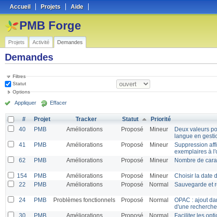
Accueil
Projets
Aide
PMB Forge
Projets
Activité
Demandes
Demandes
Filtres
Statut
Options
Appliquer
Effacer
#
Projet
Tracker
Statut
Priorité
40
PMB
Améliorations
Proposé
Mineur
Deux valeurs pou
langue en gesti
41
PMB
Améliorations
Proposé
Mineur
Suppression affi
exemplaires à l'
62
PMB
Améliorations
Proposé
Mineur
Nombre de carac
154
PMB
Améliorations
Proposé
Mineur
Choisir la date 
22
PMB
Améliorations
Proposé
Normal
Sauvegarde et re
24
PMB
Problèmes fonctionnels
Proposé
Normal
OPAC : ajout dan
d'une recherche 
30
PMB
Améliorations
Proposé
Normal
Faciliter les opt