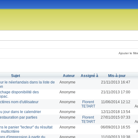
Ajouter le filtr
Sujet
Auteur
Assigné à
Mis-à-jour
r le néerlandais dans la liste de
Anonyme
21/11/2013 16:47
on
chage disponibilité des
Anonyme
21/11/2013 17:00
opac.
tères nom d'utilisateur
Anonyme
Florent
11/06/2014 12:12
TETART
A
du jour dans le calendrier
Anonyme
12/11/2018 13:54
stauration par parties
Anonyme
Florent
27/01/2015 07:33
TETART
A
s le panier "lecteur" du résultat
Anonyme
06/09/2013 16:55
multicritère
ions d'impression à partir du
Anonyme
11/10/2013 10:38