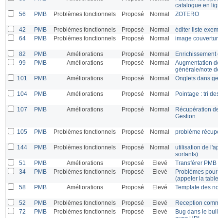
catalogue en li
56
PMB
Problèmes fonctionnels
Proposé
Normal
ZOTERO
42
PMB
Problèmes fonctionnels
Proposé
Normal
éditer liste ex
64
PMB
Problèmes fonctionnels
Proposé
Normal
image couvertur
82
PMB
Améliorations
Proposé
Normal
Enrichissement 
99
PMB
Améliorations
Proposé
Normal
Augmentation de
générale/note 
101
PMB
Améliorations
Proposé
Normal
Onglets dans ge
104
PMB
Améliorations
Proposé
Normal
Pointage : tri d
107
PMB
Améliorations
Proposé
Normal
Récupération de
Gestion
105
PMB
Problèmes fonctionnels
Proposé
Normal
problème récupér
144
PMB
Problèmes fonctionnels
Proposé
Normal
utilisation de l
sortants)
51
PMB
Améliorations
Proposé
Elevé
Transférer PMB 
34
PMB
Problèmes fonctionnels
Proposé
Elevé
Problèmes pour
(appeler la table
58
PMB
Améliorations
Proposé
Elevé
Template des no
52
PMB
Problèmes fonctionnels
Proposé
Elevé
Reception com
72
PMB
Problèmes fonctionnels
Proposé
Elevé
Bug dans le bul