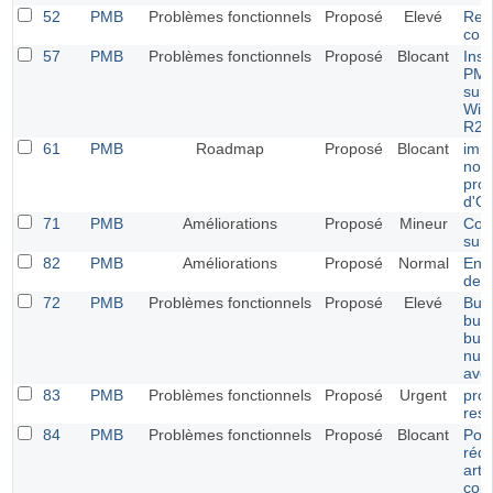
52
PMB
Problèmes fonctionnels
Proposé
Elevé
Rec
com
57
PMB
Problèmes fonctionnels
Proposé
Blocant
Inst
PMB
sur 
Win
R2
61
PMB
Roadmap
Proposé
Blocant
impo
noti
pro
d'O
71
PMB
Améliorations
Proposé
Mineur
Com
sur
82
PMB
Améliorations
Proposé
Normal
Enr
de n
72
PMB
Problèmes fonctionnels
Proposé
Elevé
Bug
bull
bull
num
ave
83
PMB
Problèmes fonctionnels
Proposé
Urgent
pro
rest
84
PMB
Problèmes fonctionnels
Proposé
Blocant
Port
réda
arti
copi