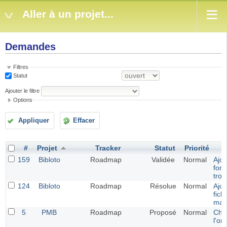
Aller à un projet...
Demandes
Filtres
Statut
Ajouter le filtre
Options
Appliquer
Effacer
#
Projet
Tracker
Statut
Priorité
159
Bibloto
Roadmap
Validée
Normal
Ajou
fonc
tro
124
Bibloto
Roadmap
Résolue
Normal
Ajou
fich
map
5
PMB
Roadmap
Proposé
Normal
Cha
l'or