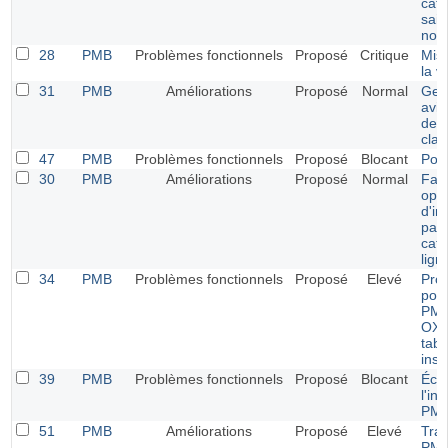
caté
sais
noti
28
PMB
Problèmes fonctionnels
Proposé
Critique
Mise
la v
31
PMB
Améliorations
Proposé
Normal
Ges
avis
des 
cla
47
PMB
Problèmes fonctionnels
Proposé
Blocant
Port
30
PMB
Améliorations
Proposé
Normal
Faci
opti
d'im
part
cat
lign
34
PMB
Problèmes fonctionnels
Proposé
Elevé
Pro
pour
PMB
OX (
tabl
inst
39
PMB
Problèmes fonctionnels
Proposé
Blocant
Éch
l'in
PMB
51
PMB
Améliorations
Proposé
Elevé
Tran
PMB