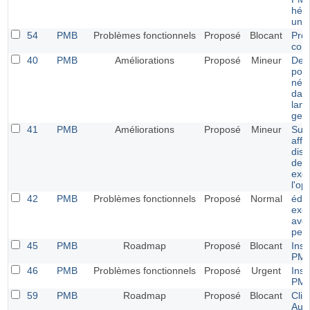
héb
un a
54
PMB
Problèmes fonctionnels
Proposé
Blocant
Pro
con
40
PMB
Améliorations
Proposé
Mineur
Deu
pour
néer
dans
lan
gest
41
PMB
Améliorations
Proposé
Mineur
Sup
affi
disp
des
exe
l'op
42
PMB
Problèmes fonctionnels
Proposé
Normal
édit
exe
ave
pers
45
PMB
Roadmap
Proposé
Blocant
Inst
PM
46
PMB
Problèmes fonctionnels
Proposé
Urgent
Inst
PMB
59
PMB
Roadmap
Proposé
Blocant
Clic
Auto