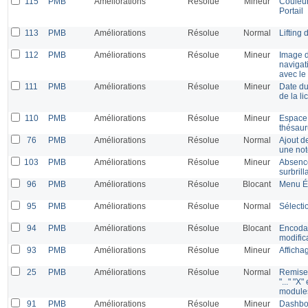
115
PMB
Améliorations
Résolue
Mineur
Couleur
Portail
113
PMB
Améliorations
Résolue
Normal
Lifting
112
PMB
Améliorations
Résolue
Mineur
Image d
navigat
avec le
111
PMB
Améliorations
Résolue
Mineur
Date du
de la l
110
PMB
Améliorations
Résolue
Mineur
Espace 
thésaur
76
PMB
Améliorations
Résolue
Normal
Ajout de
une not
103
PMB
Améliorations
Résolue
Mineur
Absence
surbril
96
PMB
Améliorations
Résolue
Blocant
Menu Éd
95
PMB
Améliorations
Résolue
Normal
Sélecti
94
PMB
Améliorations
Résolue
Blocant
Encodag
modific
93
PMB
Améliorations
Résolue
Mineur
Afficha
25
PMB
Améliorations
Résolue
Normal
Remise 
"..." "X
modules
91
PMB
Améliorations
Résolue
Mineur
Dashboa