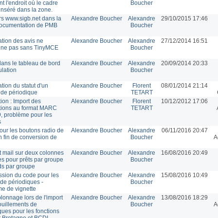
t l'endroit où le cadre
Boucher
 inséré dans la zone.
rs www.sigb.net dans la
Alexandre Boucher
Alexandre
29/10/2015 17:46
ocumentation de PMB
Boucher
ation des avis ne
Alexandre Boucher
Alexandre
27/12/2014 16:51
nne pas sans TinyMCE
Boucher
dans le tableau de bord
Alexandre Boucher
Alexandre
20/09/2014 20:33
ulation
Boucher
tion du statut d'un
Alexandre Boucher
Florent
08/01/2014 21:14
n de périodique
TETART
ion : Import des
Alexandre Boucher
Florent
10/12/2012 17:06
tions au format MARC
TETART
, problème pour les
s
our les boutons radio de
Alexandre Boucher
Alexandre
06/11/2016 20:47
n fin de conversion de
Boucher
A
et mail sur deux colonnes
Alexandre Boucher
Alexandre
16/08/2016 20:49
s pour prêts par groupe
Boucher
rds par groupe
sion du code pour les
Alexandre Boucher
Alexandre
15/08/2016 10:49
 de périodiques -
Boucher
e de vignette
onnage lors de l'import
Alexandre Boucher
Alexandre
13/08/2016 18:29
uillements de
Boucher
A
ques pour les fonctions
t Bretagne et BCDI