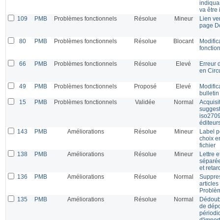
indiquan
va être
109
PMB
Problèmes fonctionnels
Résolue
Mineur
Lien ve
page D
80
PMB
Problèmes fonctionnels
Résolue
Blocant
Modific
fonctio
66
PMB
Problèmes fonctionnels
Résolue
Elevé
Erreur 
en Circ
49
PMB
Problèmes fonctionnels
Proposé
Elevé
Modifica
bulleti
15
PMB
Problèmes fonctionnels
Validée
Normal
Acquisit
sugges
iso2709
éditeur
143
PMB
Améliorations
Résolue
Mineur
Label p
choix e
fichier
138
PMB
Améliorations
Résolue
Mineur
Lettre 
séparée
et reta
136
PMB
Améliorations
Résolue
Normal
Suppres
articles
Problèm
135
PMB
Améliorations
Résolue
Normal
Dédoubl
de dépo
périodi
d'impor