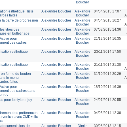
Boucher
tion esthétique : liste
Alexandre Boucher
Alexandre
04/04/2015 17:07
rdes faites
Boucher
A
de la barre de progression
Alexandre Boucher
Alexandre
04/04/2015 16:27
Boucher
A
es titres des
Alexandre Boucher
Alexandre
07/02/2015 14:36
ques en bulletinage
Boucher
Activé pour
Alexandre Boucher
Alexandre
21/12/2014 16:35
ement des cadres
Boucher
sation esthétique
Alexandre Boucher
Alexandre
23/11/2014 17:50
Boucher
sation esthétique
Alexandre Boucher
Alexandre
21/11/2014 21:30
Boucher
A
 en forme du bouton
Alexandre Boucher
Alexandre
31/10/2014 20:29
 dans le menu
Boucher
A
rdes faites
Activé pour
Alexandre Boucher
Alexandre
18/10/2014 16:39
ement des cadres dans
Boucher
 enjoy
us pour le style enjoy
Alexandre Boucher
Alexandre
24/07/2014 20:55
Boucher
trement des préférences
Alexandre Boucher
Alexandre
04/05/2014 12:38
 vertical avec CMD+clic
Boucher
ac
s documents lors de
Alexandre Boucher
Dimitri
30/05/2013 12:15