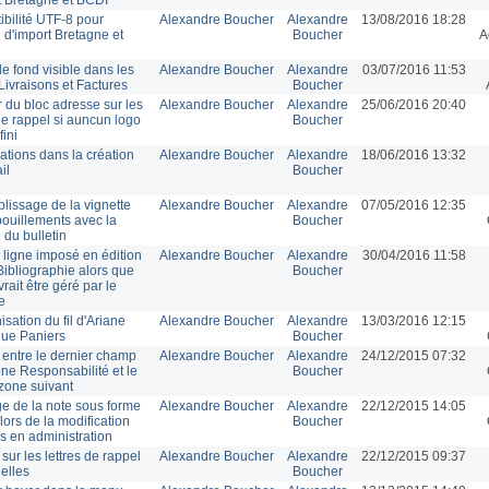
bilité UTF-8 pour
Alexandre Boucher
Alexandre
13/08/2016 18:28
n d'import Bretagne et
Boucher
A
e fond visible dans les
Alexandre Boucher
Alexandre
03/07/2016 11:53
Livraisons et Factures
Boucher
 du bloc adresse sur les
Alexandre Boucher
Alexandre
25/06/2016 20:40
 de rappel si auncun logo
Boucher
fini
ations dans la création
Alexandre Boucher
Alexandre
18/06/2016 13:32
il
Boucher
lissage de la vignette
Alexandre Boucher
Alexandre
07/05/2016 12:35
ouillements avec la
Boucher
 du bulletin
 ligne imposé en édition
Alexandre Boucher
Alexandre
30/04/2016 11:58
Bibliographie alors que
Boucher
rait être géré par le
e
sation du fil d'Ariane
Alexandre Boucher
Alexandre
13/03/2016 12:15
ue Paniers
Boucher
entre le dernier champ
Alexandre Boucher
Alexandre
24/12/2015 07:32
one Responsabilité et le
Boucher
 zone suivant
ge de la note sous forme
Alexandre Boucher
Alexandre
22/12/2015 14:05
 lors de la modification
Boucher
is en administration
sur les lettres de rappel
Alexandre Boucher
Alexandre
22/12/2015 09:37
uelles
Boucher