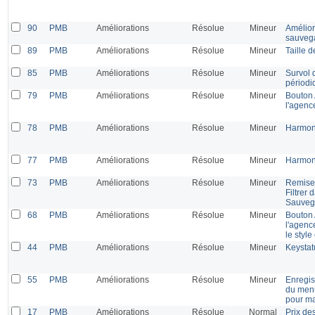
90
PMB
Améliorations
Résolue
Mineur
Améliora
sauvega
89
PMB
Améliorations
Résolue
Mineur
Taille 
85
PMB
Améliorations
Résolue
Mineur
Survol d
périodi
79
PMB
Améliorations
Résolue
Mineur
Bouton 
l'agenc
78
PMB
Améliorations
Résolue
Mineur
Harmoni
77
PMB
Améliorations
Résolue
Mineur
Harmoni
73
PMB
Améliorations
Résolue
Mineur
Remise
Filtrer
Sauvega
68
PMB
Améliorations
Résolue
Mineur
Bouton 
l'agenc
le style
44
PMB
Améliorations
Résolue
Mineur
Keystat
55
PMB
Améliorations
Résolue
Mineur
Enregis
du menu
pour m
17
PMB
Améliorations
Résolue
Normal
Prix de