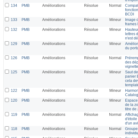
134
PMB
Améliorations
Résolue
Normal
Compati
fonctio
BCDI
133
PMB
Améliorations
Résolue
Mineur
Image d
frames 
132
PMB
Améliorations
Résolue
Mineur
Hauteur
lettres
n'est dé
129
PMB
Améliorations
Résolue
Mineur
Amélior
du porta
126
PMB
Améliorations
Résolue
Normal
Préremp
des dép
vignette
125
PMB
Améliorations
Résolue
Mineur
Saut de
panier 
cela dev
templat
122
PMB
Améliorations
Résolue
Mineur
Harmoni
Catalog
120
PMB
Améliorations
Résolue
Mineur
Espace 
de la z
titre de
119
PMB
Améliorations
Résolue
Normal
Afficha
d'étoile
d'un av
118
PMB
Améliorations
Résolue
Normal
Groupe 
individ