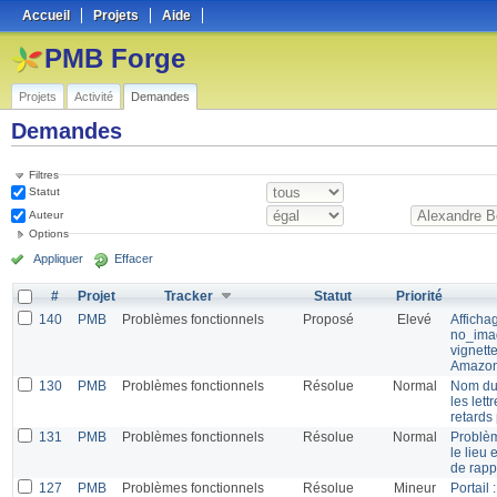
Accueil
Projets
Aide
PMB Forge
Projets
Activité
Demandes
Demandes
Filtres
Statut
Auteur
Options
Appliquer
Effacer
#
Projet
Tracker
Statut
Priorité
140
PMB
Problèmes fonctionnels
Proposé
Elevé
Afficha
no_imag
vignett
Amazo
130
PMB
Problèmes fonctionnels
Résolue
Normal
Nom du
les lett
retards
131
PMB
Problèmes fonctionnels
Résolue
Normal
Problèm
le lieu 
de rapp
127
PMB
Problèmes fonctionnels
Résolue
Mineur
Portail 