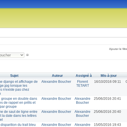
Ajouter le filtr
Sujet
Auteur
Assigné à
Mis-à-jour
ge django et affichage de
Alexandre Boucher
Florent
16/10/2016 09:11
e.jpg lorsque les
TETART
es n'existe pas chez
n
 groupe en double dans
Alexandre Boucher
Alexandre
25/06/2016 20:41
res de rappel en prêts et
Boucher
 par groupe
e de saut de ligne entre
Alexandre Boucher
Alexandre
25/06/2016 20:40
et la date dans les lettres
Boucher
el
: disparition du trait bleu
Alexandre Boucher
Alexandre
15/05/2016 19:43