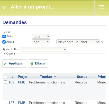
Aller à un projet...
Demandes
Filtres
Statut
Auteur
Ajouter le filtre
Options
Appliquer
Effacer
#
Projet
Tracker
Statut
Priorit
109
PMB
Problèmes fonctionnels
Résolue
Mineur
127
PMB
Problèmes fonctionnels
Résolue
Mineur