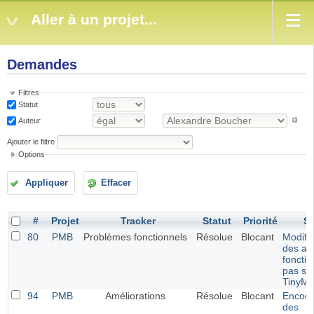
Aller à un projet...
Demandes
Filtres
Statut
Auteur
Ajouter le filtre
Options
Appliquer
Effacer
#
Projet
Tracker
Statut
Priorité
Su
80
PMB
Problèmes fonctionnels
Résolue
Blocant
Modific
des av
foncti
pas sa
TinyM
94
PMB
Améliorations
Résolue
Blocant
Encod
des