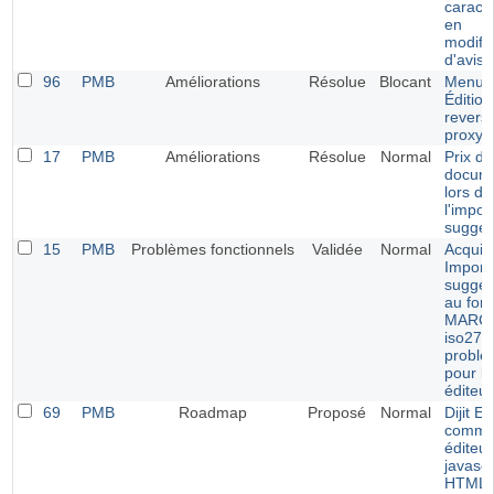
caract
en
modific
d'avis
96
PMB
Améliorations
Résolue
Blocant
Menu
Édition
revers
proxy
17
PMB
Améliorations
Résolue
Normal
Prix de
docum
lors de
l'impor
sugges
15
PMB
Problèmes fonctionnels
Validée
Normal
Acquisi
Import
sugges
au for
MARC
iso270
problè
pour le
éditeur
69
PMB
Roadmap
Proposé
Normal
Dijit Ed
comm
éditeur
javascr
HTML